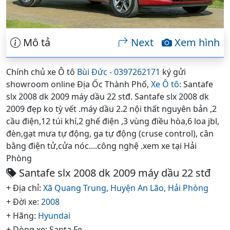
Mô tả
Next
Xem hình
Chính chủ xe Ô tô
Bùi Đức - 0397262171
ký gửi
showroom online Địa Ốc Thành Phố,
Xe Ô tô:
Santafe
slx 2008 dk 2009 máy dầu 22 stđ. Santafe slx 2008 dk
2009 đẹp ko tỳ vết .máy dầu 2.2 nội thất nguyên bản ,2
cầu điện,12 túi khí,2 ghế điện ,3 vùng điều hòa,6 loa jbl,
đèn,gạt mưa tự động, ga tự động (cruse control), cân
bằng điện tử,cửa nóc....công nghệ .xem xe tại Hải
Phòng
Santafe slx 2008 dk 2009 máy dầu 22 stđ
+ Địa chỉ:
Xã Quang Trung,
Huyện An Lão,
Hải Phòng
+ Đời xe:
2008
+ Hãng:
Hyundai
+ Dòng xe: Santa Fe