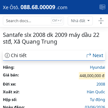
Skip to main content
088.68.00009
Xe Ôtô.
.com
Nhà đất
Santafe slx 2008 dk 2009 máy dầu 22
stđ, Xã Quang Trung
Chi tiết
Next
Hãng:
Hyundai
Giá bán:
448,000,000 đ
Đời xe:
2008
Xuất xứ:
Hàn Quốc
Hộp số:
Tự động
Ngày đăng:
03/06/2026