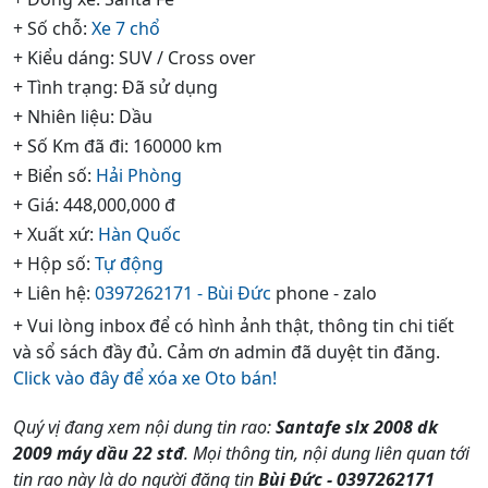
+ Số chỗ:
Xe 7 chổ
+ Kiểu dáng: SUV / Cross over
+ Tình trạng: Đã sử dụng
+ Nhiên liệu: Dầu
+ Số Km đã đi: 160000 km
+ Biển số:
Hải Phòng
+ Giá: 448,000,000 đ
+ Xuất xứ:
Hàn Quốc
+ Hộp số:
Tự động
+ Liên hệ:
0397262171 - Bùi Đức
phone - zalo
+ Vui lòng inbox để có hình ảnh thật, thông tin chi tiết
và sổ sách đầy đủ. Cảm ơn admin đã duyệt tin đăng.
Click vào đây để xóa xe Oto bán!
Quý vị đang xem nội dung tin rao:
Santafe slx 2008 dk
2009 máy dầu 22 stđ
. Mọi thông tin, nội dung liên quan tới
tin rao này là do người đăng tin
Bùi Đức - 0397262171