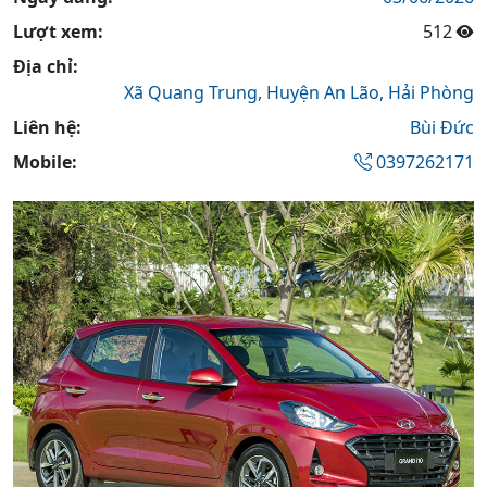
Lượt xem:
512
Địa chỉ:
Xã Quang Trung,
Huyện An Lão,
Hải Phòng
Liên hệ:
Bùi Đức
Mobile:
0397262171