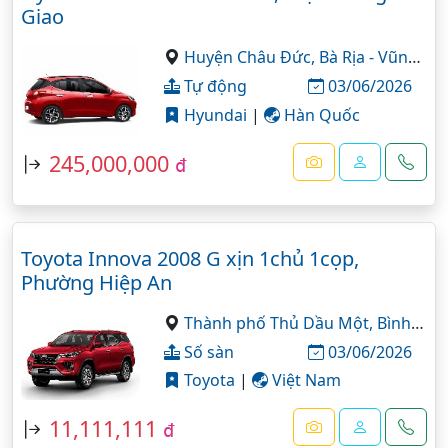
Giao
Huyện Châu Đức,
Bà Rịa - Vũng Tàu
Tự động
03/06/2026
Hyundai
|
Hàn Quốc
245,000,000
đ
Toyota Innova 2008 G xịn 1chủ 1cọp,
Phường Hiệp An
Thành phố Thủ Dầu Một,
Bình Dương
Số sàn
03/06/2026
Toyota
|
Việt Nam
11,111,111
đ