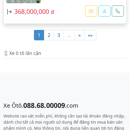
368,000,000
đ
1
2
3
…
»
»»
Xe ô tô lân cận
088.68.00009
Xe Ôtô.
.com
Website rao vặt miễn phí, không cần tạo tài khoản đăng nhập,
dành cho tất cả mọi người sử dụng để
đăng tin mua bán
sản
phẩm mình có. Mọi thông tin, nội dung liên quan tới tin đăng