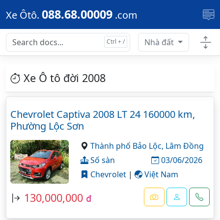
Skip to main content
088.68.00009
Xe Ôtô.
.com
Nhà đất
Xe Ô tô đời 2008
Chevrolet Captiva 2008 LT 24 160000 km,
Phường Lộc Sơn
Thành phố Bảo Lộc,
Lâm Đồng
Số sàn
03/06/2026
Chevrolet
|
Việt Nam
130,000,000
đ