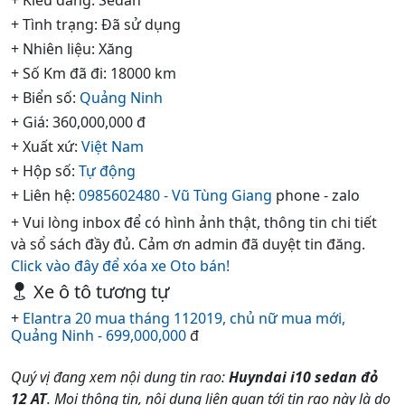
+ Tình trạng: Đã sử dụng
+ Nhiên liệu: Xăng
+ Số Km đã đi: 18000 km
+ Biển số:
Quảng Ninh
+ Giá: 360,000,000 đ
+ Xuất xứ:
Việt Nam
+ Hộp số:
Tự động
+ Liên hệ:
0985602480 - Vũ Tùng Giang
phone - zalo
+ Vui lòng inbox để có hình ảnh thật, thông tin chi tiết
và sổ sách đầy đủ. Cảm ơn admin đã duyệt tin đăng.
Click vào đây để xóa xe Oto bán!
Xe ô tô tương tự
+
Elantra 20 mua tháng 112019, chủ nữ mua mới,
Quảng Ninh - 699,000,000
đ
Quý vị đang xem nội dung tin rao:
Huyndai i10 sedan đỏ
12 AT
. Mọi thông tin, nội dung liên quan tới tin rao này là do