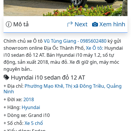
Mô tả
Next
Xem hình
Chính chủ xe Ô tô
Vũ Tùng Giang - 0985602480
ký gửi
showroom online Địa Ốc Thành Phố,
Xe Ô tô:
Huyndai
i10 sedan đỏ 12 AT. Bán Hyundai i10 máy 1.2, số tự
động, sản xuất 2018, màu đỏ. Xe đi giữ gìn, máy móc
nguyên bản..
Huyndai i10 sedan đỏ 12 AT
+ Địa chỉ:
Phường Mạo Khê,
Thị xã Đông Triều,
Quảng
Ninh
+ Đời xe:
2018
+ Hãng:
Hyundai
+ Dòng xe: Grand i10
+ Số chỗ:
Xe 5 chổ
+ Kiểu dáng: Sedan