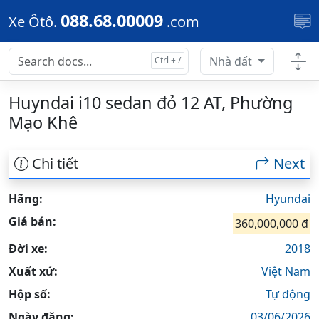
Skip to main content
088.68.00009
Xe Ôtô.
.com
Nhà đất
Huyndai i10 sedan đỏ 12 AT, Phường
Mạo Khê
Chi tiết
Next
Hãng:
Hyundai
Giá bán:
360,000,000 đ
Đời xe:
2018
Xuất xứ:
Việt Nam
Hộp số:
Tự động
Ngày đăng:
03/06/2026