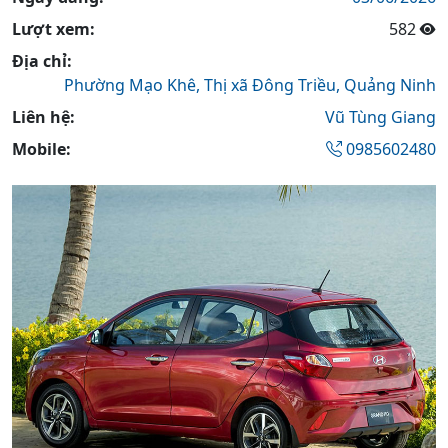
Lượt xem:
582
Địa chỉ:
Phường Mạo Khê,
Thị xã Đông Triều,
Quảng Ninh
Liên hệ:
Vũ Tùng Giang
Mobile:
0985602480