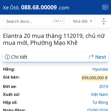
Skip to main content
088.68.00009
Xe Ôtô.
.com
Nhà đất
Elantra 20 mua tháng 112019, chủ nữ
mua mới, Phường Mạo Khê
Chi tiết
Next
Hãng:
Hyundai
Giá bán:
699,000,000 đ
Đời xe:
2019
Xuất xứ:
Việt Nam
Hộp số:
Tự động
Ngày đăng:
03/06/2026