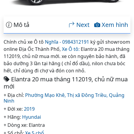
Mô tả
Next
Xem hình
Chính chủ xe Ô tô
Nghĩa - 0984312191
ký gửi showroom
online Địa Ốc Thành Phố,
Xe Ô tô:
Elantra 20 mua tháng
112019, chủ nữ mua mới. xe còn nguyên bảo hành, đã
bảo dưỡng 3 lần tại hãng ( chỉ đổ dầu), nilon chưa bóc
hết, chỉ dùng đi chợ và đón con nhỏ.
Elantra 20 mua tháng 112019, chủ nữ mua
mới
+ Địa chỉ:
Phường Mạo Khê,
Thị xã Đông Triều,
Quảng
Ninh
+ Đời xe:
2019
+ Hãng:
Hyundai
+ Dòng xe: Elantra
+ Số chỗ:
Xe 5 chổ