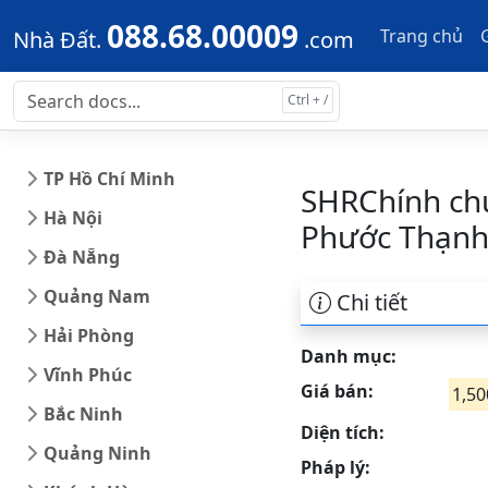
Skip to main content
Skip to docs navigation
088.68.00009
Trang chủ
Nhà Đất.
.com
TP Hồ Chí Minh
SHRChính chủ
Hà Nội
Phước Thạn
Đà Nẵng
Quảng Nam
Chi tiết
Hải Phòng
Danh mục:
Vĩnh Phúc
Giá bán:
1,50
Bắc Ninh
Diện tích:
Quảng Ninh
Pháp lý: