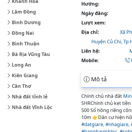
Khánh Hòa
Hướng:
Lâm Đồng
Ngày đăng:
Bình Dương
Lượt xem:
Địa chỉ:
Xã P
Đồng Nai
Huyện Củ Chi,
Tp 
Bình Thuận
Liên hệ:
Bà Rịa Vũng Tàu
Mobile:
Long An
Kiên Giang
Mô tả
Cần Thơ
Chính chủ nhà đất
Min
Nhà đất tỉnh lẻ
SHRChính chủ kẹt tiền 
Nhà đất Vĩnh Lộc
500 Sổ hồng riêng côn
10m 👉Dân cư hiện hữu,
#datgiare,
#nhagiare,
#bannhavinhloc,
#soh