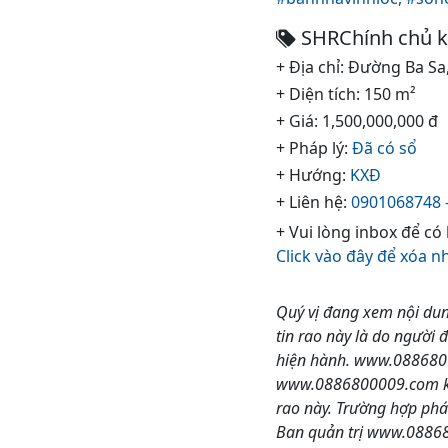
SHRChính chủ kẹt
+ Địa chỉ: Đường Ba Sa
+ Diện tích: 150 m²
+ Giá: 1,500,000,000 đ
+ Pháp lý:
Đã có sổ
+ Hướng:
KXĐ
+ Liên hệ:
0901068748 
+ Vui lòng inbox để có
Click vào đây để xóa n
Quý vị đang xem nội dun
tin rao này là do người 
hiện hành. www.08868000
www.0886800009.com khôn
rao này. Trường hợp phá
Ban quản trị www.088680