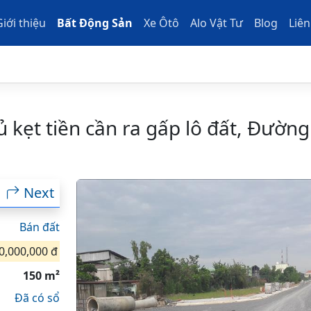
Giới thiệu
Bất Động Sản
Xe Ôtô
Alo Vật Tư
Blog
Liên
 kẹt tiền cần ra gấp lô đất, Đường
h
Next
Bán đất
0,000,000 đ
150 m²
Đã có sổ