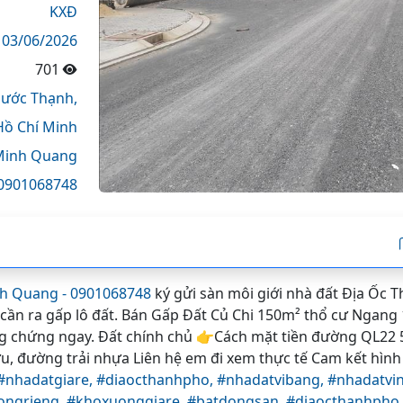
KXĐ
03/06/2026
701
hước Thạnh,
Hồ Chí Minh
Minh Quang
0901068748
h Quang - 0901068748
ký gửi sàn môi giới nhà đất Địa Ốc 
cần ra gấp lô đất. Bán Gấp Đất Củ Chi 150m² thổ cư Ngang 1 
g chứng ngay. Đất chính chủ 👉Cách mặt tiền đường QL22 
 đường trải nhựa Liên hệ em đi xem thực tế Cam kết hình t
#nhadatgiare,
#diaocthanhpho,
#nhadatvibang,
#nhadatvin
ongrieng,
#khoxuonggiare,
#batdongsan,
#diaocthanhpho