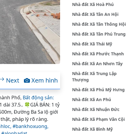
Nhà đất Xã Hoà Phú
Nhà đất Xã Tân An Hội
Nhà đất Xã Tân Thông Hội
Nhà đất Xã Tân Phú Trung
Nhà đất Xã Thái Mỹ
Nhà đất Xã Phước Thạnh
Nhà đất Xã An Nhơn Tây
Nhà đất Xã Trung Lập
Next
Xem hình
Thượng
Nhà đất Xã Phú Mỹ Hưng
Thành Phố,
Bất động sản:
Nhà đất Xã An Phú
dài 37.5.. 🍀GIÁ BÁN: 1 tỷ
Nhà đất Xã Nhuận Đức
500m, Đường Ba Sa lộ giới
hật, pháp lý rõ ràng.
Nhà đất Xã Phạm Văn Cội
hloc,
#bankhoxuong,
Nhà đất Xã Bình Mỹ
,
#alonhadat,