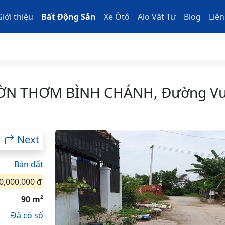
Giới thiệu
Bất Động Sản
Xe Ôtô
Alo Vật Tư
Blog
Liên
ỜN THƠM BÌNH CHÁNH, Đường Vư
Next
Bán đất
0,000,000 đ
90 m²
Đã có sổ