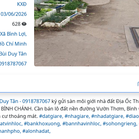
KXĐ
03/06/2026
628
Xã Bình Lợi,
Hồ Chí Minh
Bùi Duy Tân
0918787067
 Duy Tân - 0918787067
ký gửi sàn môi giới nhà đất Địa Ốc T
NH CHÁNH. Cần bán lô đất nền đường Vườn Thơm, Bình C
n cư thoáng mát.
#datgiare,
#nhagiare,
#nhadatgiare,
#dia
atvinhloc,
#bankhoxuong,
#bannhavinhloc,
#sohongrieng,
thanhpho,
#alonhadat,