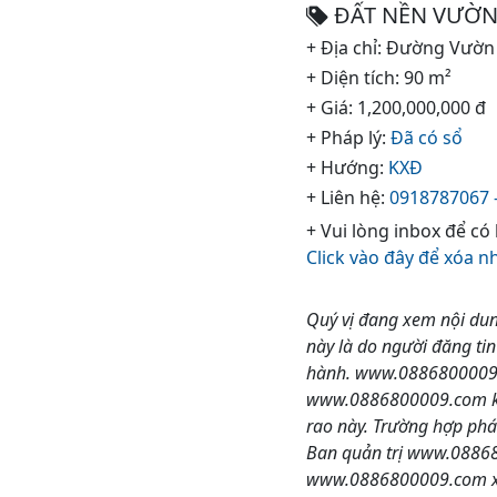
ĐẤT NỀN VƯỜN
+ Địa chỉ: Đường Vườ
+ Diện tích: 90 m²
+ Giá: 1,200,000,000 đ
+ Pháp lý:
Đã có sổ
+ Hướng:
KXĐ
+ Liên hệ:
0918787067 -
+ Vui lòng inbox để có
Click vào đây để xóa n
Quý vị đang xem nội dun
này là do người đăng ti
hành. www.0886800009.co
www.0886800009.com khôn
rao này. Trường hợp phá
Ban quản trị www.088680
www.0886800009.com xin