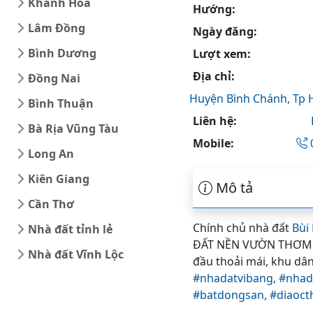
Khánh Hòa
Hướng:
Lâm Đồng
Ngày đăng:
Bình Dương
Lượt xem:
Địa chỉ:
Đồng Nai
Huyện Bình Chánh,
Tp 
Bình Thuận
Liên hệ:
Bà Rịa Vũng Tàu
Mobile:
Long An
Kiên Giang
Mô tả
Cần Thơ
Chính chủ nhà đất
Bùi
Nhà đất tỉnh lẻ
ĐẤT NỀN VƯỜN THƠM BÌ
Nhà đất Vĩnh Lộc
đầu thoải mái, khu dâ
#nhadatvibang,
#nhad
#batdongsan,
#diaoc