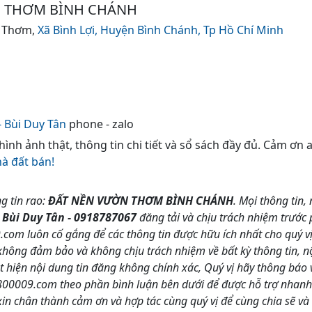
 THƠM BÌNH CHÁNH
n Thơm,
Xã Bình Lợi,
Huyện Bình Chánh,
Tp Hồ Chí Minh
 Bùi Duy Tân
phone - zalo
 hình ảnh thật, thông tin chi tiết và sổ sách đầy đủ. Cảm ơn
hà đất bán!
g tin rao:
ĐẤT NỀN VƯỜN THƠM BÌNH CHÁNH
. Mọi thông tin, 
n
Bùi Duy Tân - 0918787067
đăng tải và chịu trách nhiệm trước 
m luôn cố gắng để các thông tin được hữu ích nhất cho quý vị,
g đảm bảo và không chịu trách nhiệm về bất kỳ thông tin, nội
t hiện nội dung tin đăng không chính xác, Quý vị hãy thông báo 
0009.com theo phần bình luận bên dưới để được hỗ trợ nhanh 
 chân thành cảm ơn và hợp tác cùng quý vị để cùng chia sẽ và