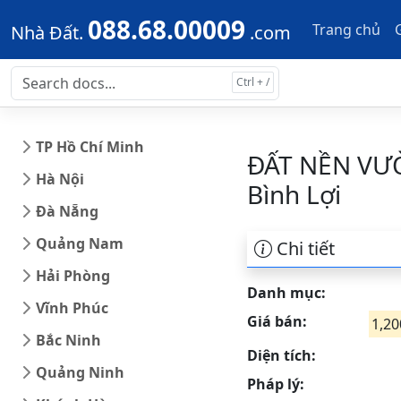
Skip to main content
Skip to docs navigation
088.68.00009
Trang chủ
Nhà Đất.
.com
TP Hồ Chí Minh
ĐẤT NỀN VƯ
Hà Nội
Bình Lợi
Đà Nẵng
Quảng Nam
Chi tiết
Hải Phòng
Danh mục:
Vĩnh Phúc
Giá bán:
1,20
Bắc Ninh
Diện tích:
Quảng Ninh
Pháp lý: