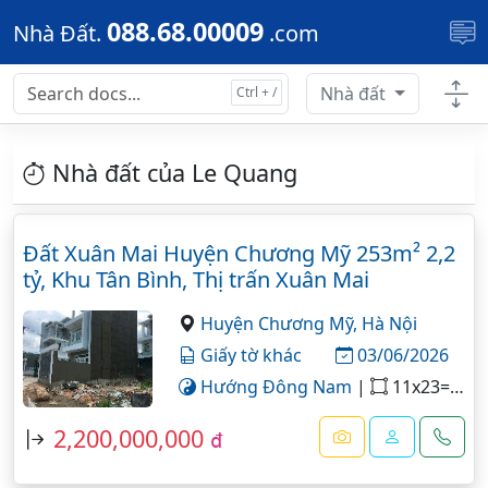
Skip to main content
088.68.00009
Nhà Đất.
.com
Nhà đất
Nhà đất của Le Quang
Đất Xuân Mai Huyện Chương Mỹ 253m² 2,2
tỷ, Khu Tân Bình, Thị trấn Xuân Mai
Huyện Chương Mỹ,
Hà Nội
Giấy tờ khác
03/06/2026
Hướng Đông Nam
|
11x23=253 m²
2,200,000,000
đ