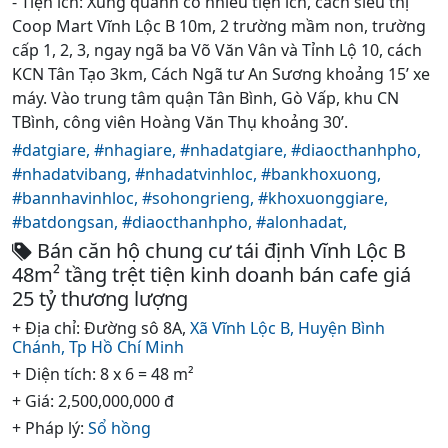
- Tiện ích: Xung quanh có nhiều tiện ích, cách siêu thị
Coop Mart Vĩnh Lộc B 10m, 2 trường mầm non, trường
cấp 1, 2, 3, ngay ngã ba Võ Văn Vân và Tỉnh Lộ 10, cách
KCN Tân Tạo 3km, Cách Ngã tư An Sương khoảng 15’ xe
máy. Vào trung tâm quận Tân Bình, Gò Vấp, khu CN
TBình, công viên Hoàng Văn Thụ khoảng 30’.
#datgiare,
#nhagiare,
#nhadatgiare,
#diaocthanhpho,
#nhadatvibang,
#nhadatvinhloc,
#bankhoxuong,
#bannhavinhloc,
#sohongrieng,
#khoxuonggiare,
#batdongsan,
#diaocthanhpho,
#alonhadat,
Bán căn hộ chung cư tái định Vĩnh Lộc B
48m² tầng trệt tiện kinh doanh bán cafe giá
25 tỷ thương lượng
+ Địa chỉ: Đường sô 8A,
Xã Vĩnh Lộc B,
Huyện Bình
Chánh,
Tp Hồ Chí Minh
+ Diện tích: 8 x 6 = 48 m²
+ Giá: 2,500,000,000 đ
+ Pháp lý:
Sổ hồng