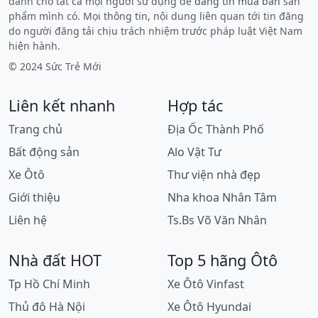
dành cho tất cả mọi người sử dụng để
đăng tin mua bán
sản
phẩm mình có. Mọi thông tin, nội dung liên quan tới tin đăng
do người đăng tải chịu trách nhiệm trước pháp luật Việt Nam
hiện hành.
© 2024 Sức Trẻ Mới
Liên kết nhanh
Hợp tác
Trang chủ
Địa Ốc Thành Phố
Bất động sản
Alo Vật Tư
Xe Ôtô
Thư viện nhà đẹp
Giới thiệu
Nha khoa Nhân Tâm
Liên hệ
Ts.Bs Võ Văn Nhân
Nhà đất HOT
Top 5 hãng Ôtô
Tp Hồ Chí Minh
Xe Ôtô Vinfast
Thủ đô Hà Nội
Xe Ôtô Hyundai