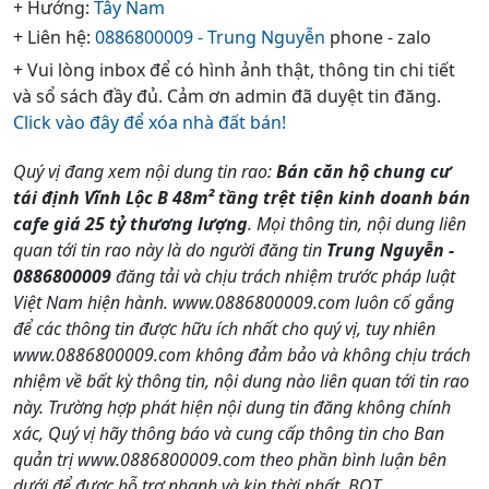
+ Hướng:
Tây Nam
+ Liên hệ:
0886800009 - Trung Nguyễn
phone - zalo
+ Vui lòng inbox để có hình ảnh thật, thông tin chi tiết
và sổ sách đầy đủ. Cảm ơn admin đã duyệt tin đăng.
Click vào đây để xóa nhà đất bán!
Quý vị đang xem nội dung tin rao:
Bán căn hộ chung cư
tái định Vĩnh Lộc B 48m² tầng trệt tiện kinh doanh bán
cafe giá 25 tỷ thương lượng
. Mọi thông tin, nội dung liên
quan tới tin rao này là do người đăng tin
Trung Nguyễn -
0886800009
đăng tải và chịu trách nhiệm trước pháp luật
Việt Nam hiện hành. www.0886800009.com luôn cố gắng
để các thông tin được hữu ích nhất cho quý vị, tuy nhiên
www.0886800009.com không đảm bảo và không chịu trách
nhiệm về bất kỳ thông tin, nội dung nào liên quan tới tin rao
này. Trường hợp phát hiện nội dung tin đăng không chính
xác, Quý vị hãy thông báo và cung cấp thông tin cho Ban
quản trị www.0886800009.com theo phần bình luận bên
dưới để được hỗ trợ nhanh và kịp thời nhất. BQT