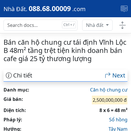
Skip to main content
088.68.00009
Nhà Đất.
.com
Nhà đất
Bán căn hộ chung cư tái định Vĩnh Lộc
B 48m² tầng trệt tiện kinh doanh bán
cafe giá 25 tỷ thương lượng
Chi tiết
Next
Danh mục:
Căn hộ chung cư
Giá bán:
2,500,000,000 đ
Diện tích:
8 x 6 = 48 m²
Pháp lý:
Sổ hồng
Hướng:
Tây Nam