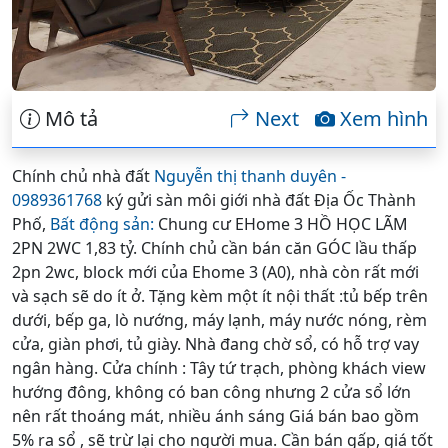
Mô tả
Next
Xem hình
Chính chủ nhà đất
Nguyễn thị thanh duyên -
0989361768
ký gửi sàn môi giới nhà đất Địa Ốc Thành
Phố,
Bất động sản:
Chung cư EHome 3 HỒ HỌC LÃM
2PN 2WC 1,83 tỷ. Chính chủ cần bán căn GÓC lầu thấp
2pn 2wc, block mới của Ehome 3 (A0), nhà còn rất mới
và sạch sẽ do ít ở. Tặng kèm một ít nội thất :tủ bếp trên
dưới, bếp ga, lò nướng, máy lạnh, máy nước nóng, rèm
cửa, giàn phơi, tủ giày. Nhà đang chờ sổ, có hỗ trợ vay
ngân hàng. Cửa chính : Tây tứ trạch, phòng khách view
hướng đông, không có ban công nhưng 2 cửa sổ lớn
nên rất thoáng mát, nhiều ánh sáng Giá bán bao gồm
5% ra sổ , sẽ trừ lại cho người mua. Cần bán gấp, giá tốt