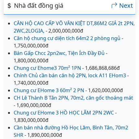
Nhà đất đồng giá
Next
CĂN HỘ CAO CẤP VÕ VĂN KIỆT DT,86M2 GIÁ 2t 2PN,
2WC,2LOGIA,
- 2,000,000,000đ
Căn hộ chung cư diện tích 64m2 2 phòng ngủ
-
1,750,000,000đ
Bán Gấp Chcc 2pn2wc, Tiện Ích Đầy Đủ
-
1,800,000,000đ
Chung cư Ehome3 70m² 1PN
- 1,686,868,686đ
Chính Chủ cần bán căn hộ 2PN, lock A11 EHom3
-
1,740,000,000đ
Chung cư EHome 3 60m² 2 PN
- 1,620,000,000đ
CH Lê Thành B Tân 2PN, 70m2, căn gốc thoáng mát
- 1,690,000,000đ
Chung cư EHome 3 HỒ HỌC LÃM 2PN 2WC
-
1,830,000,000đ
Cần bán nhà đường Hồ Học Lãm, Bình Tân, 70m2
SHR
- 1,890,000,000đ