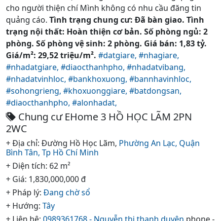
cho người thiện chí Mình không có nhu cầu đăng tin
quảng cáo.
Tình trạng chung cư: Đã bàn giao. Tình
trạng nội thất: Hoàn thiện cơ bản. Số phòng ngủ: 2
phòng. Số phòng vệ sinh: 2 phòng. Giá bán: 1,83 tỷ.
Giá/m²: 29,52 triệu/m².
#datgiare,
#nhagiare,
#nhadatgiare,
#diaocthanhpho,
#nhadatvibang,
#nhadatvinhloc,
#bankhoxuong,
#bannhavinhloc,
#sohongrieng,
#khoxuonggiare,
#batdongsan,
#diaocthanhpho,
#alonhadat,
Chung cư EHome 3 HỒ HỌC LÃM 2PN
2WC
+ Địa chỉ: Đường Hồ Học Lãm,
Phường An Lạc,
Quận
Bình Tân,
Tp Hồ Chí Minh
+ Diện tích: 62 m²
+ Giá: 1,830,000,000 đ
+ Pháp lý:
Đang chờ sổ
+ Hướng:
Tây
+ Liên hệ:
0989361768 - Nguyễn thị thanh duyên
phone -