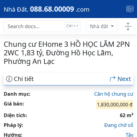
Skip to main content
088.68.00009
Nhà Đất.
.com
Nhà đất
Chung cư EHome 3 HỒ HỌC LÃM 2PN
2WC 1,83 tỷ, Đường Hồ Học Lãm,
Phường An Lạc
Chi tiết
Next
Danh mục:
Căn hộ chung cư
Giá bán:
1,830,000,000 đ
Diện tích:
62 m²
Pháp lý:
Đang chờ sổ
Hướng:
Tây