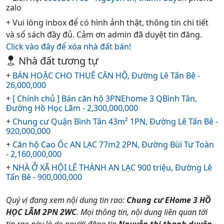
zalo
+ Vui lòng inbox để có hình ảnh thật, thông tin chi tiết
và sổ sách đầy đủ. Cảm ơn admin đã duyệt tin đăng.
Click vào đây để xóa nhà đất bán!
Nhà đất tương tự
+
BÁN HOẶC CHO THUÊ CĂN HỘ, Đường Lê Tấn Bê -
26,000,000
+
[ Chính chủ ] Bán căn hộ 3PNEhome 3 QBình Tân,
Đường Hồ Học Lãm - 2,300,000,000
+
Chung cư Quận Bình Tân 43m² 1PN, Đường Lê Tấn Bê -
920,000,000
+
Căn hộ Cao Ốc AN LẠC 77m2 2PN, Đường Bùi Tư Toàn
- 2,160,000,000
+
NHÀ Ở XÃ HỘI LÊ THÀNH AN LẠC 900 triệu, Đường Lê
Tấn Bê - 900,000,000
Quý vị đang xem nội dung tin rao:
Chung cư EHome 3 HỒ
HỌC LÃM 2PN 2WC
. Mọi thông tin, nội dung liên quan tới
tin rao này là do người đăng tin
Nguyễn thị thanh duyên -