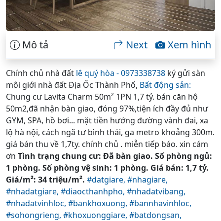
Mô tả
Next
Xem hình
Chính chủ nhà đất
lê quý hòa - 0973338738
ký gửi sàn
môi giới nhà đất Địa Ốc Thành Phố,
Bất động sản:
Chung cư Lavita Charm 50m² 1PN 1,7 tỷ. bán căn hộ
50m2,đã nhận bàn giao, đóng 97%,tiện ích đầy đủ như
GYM, SPA, hồ bơi... mặt tiền hướng đường vành đai, xa
lộ hà nội, cách ngã tư bình thái, ga metro khoảng 300m.
giá bán thu về 1,7ty. chính chủ . miễn tiếp báo. xin cám
ơn
Tình trạng chung cư: Đã bàn giao. Số phòng ngủ:
1 phòng. Số phòng vệ sinh: 1 phòng. Giá bán: 1,7 tỷ.
Giá/m²: 34 triệu/m².
#datgiare,
#nhagiare,
#nhadatgiare,
#diaocthanhpho,
#nhadatvibang,
#nhadatvinhloc,
#bankhoxuong,
#bannhavinhloc,
#sohongrieng,
#khoxuonggiare,
#batdongsan,