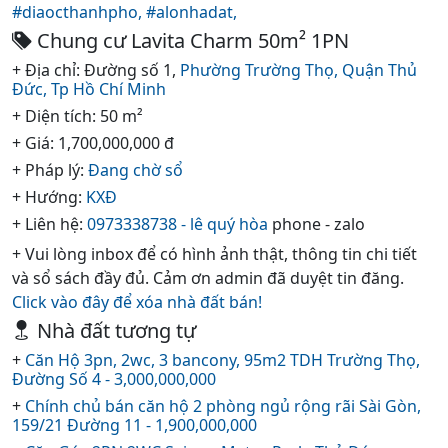
#diaocthanhpho,
#alonhadat,
Chung cư Lavita Charm 50m² 1PN
+ Địa chỉ: Đường số 1,
Phường Trường Thọ,
Quận Thủ
Đức,
Tp Hồ Chí Minh
+ Diện tích: 50 m²
+ Giá: 1,700,000,000 đ
+ Pháp lý:
Đang chờ sổ
+ Hướng:
KXĐ
+ Liên hệ:
0973338738 - lê quý hòa
phone - zalo
+ Vui lòng inbox để có hình ảnh thật, thông tin chi tiết
và sổ sách đầy đủ. Cảm ơn admin đã duyệt tin đăng.
Click vào đây để xóa nhà đất bán!
Nhà đất tương tự
+
Căn Hộ 3pn, 2wc, 3 bancony, 95m2 TDH Trường Thọ,
Đường Số 4 - 3,000,000,000
+
Chính chủ bán căn hộ 2 phòng ngủ rộng rãi Sài Gòn,
159/21 Đường 11 - 1,900,000,000