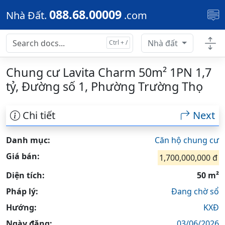
Skip to main content
088.68.00009
Nhà Đất.
.com
Nhà đất
Chung cư Lavita Charm 50m² 1PN 1,7
tỷ, Đường số 1, Phường Trường Thọ
Chi tiết
Next
Danh mục:
Căn hộ chung cư
Giá bán:
1,700,000,000 đ
Diện tích:
50 m²
Pháp lý:
Đang chờ sổ
Hướng:
KXĐ
Ngày đăng:
03/06/2026