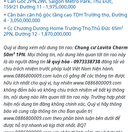
+
Căn Góc 2PN,2WC Saigon Metro Park, Thủ Đức,
159/21 Đường 11 - 1,975,000,000
+
Cần bán căn hộ góc tầng cao TDH Trường thọ, Đường
4 - 3,050,000,000
+
Cc Chương Dương Home Trường Thọ,Thủ Đức 65m²
2PN, Đường 12 - 1,870,000,000
Quý vị đang xem nội dung tin rao:
Chung cư Lavita Charm
50m² 1PN
. Mọi thông tin, nội dung liên quan tới tin rao này
là do người đăng tin
lê quý hòa - 0973338738
đăng tải và
chịu trách nhiệm trước pháp luật Việt Nam hiện hành.
www.0886800009.com luôn cố gắng để các thông tin được
hữu ích nhất cho quý vị, tuy nhiên www.0886800009.com
không đảm bảo và không chịu trách nhiệm về bất kỳ thông
tin, nội dung nào liên quan tới tin rao này. Trường hợp phát
hiện nội dung tin đăng không chính xác, Quý vị hãy thông
báo và cung cấp thông tin cho Ban quản trị
www.0886800009.com theo phần bình luận bên dưới để
được hỗ trợ nhanh và kịp thời nhất. BQT