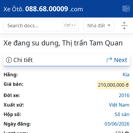
Skip to main content
088.68.00009
Xe Ôtô.
.com
Nhà đất
Xe đang su dung, Thị trấn Tam Quan
Chi tiết
Next
Hãng:
Kia
Giá bán:
210,000,000 đ
Đời xe:
2016
Xuất xứ:
Việt Nam
Hộp số:
Số sàn
Ngày đăng:
03/06/2026