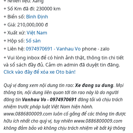
+ Nhiên liệu: Xăng
+ Số Km đã đi: 230000 km
+ Biển số:
Bình Định
+ Giá: 210,000,000 đ
+ Xuất xứ:
Việt Nam
+ Hộp số:
Số sàn
+ Liên hệ:
0974970691 - Vanhau Vo
phone - zalo
+ Vui lòng inbox để có hình ảnh thật, thông tin chi tiết
và sổ sách đầy đủ. Cảm ơn admin đã duyệt tin đăng.
Click vào đây để xóa xe Oto bán!
Quý vị đang xem nội dung tin rao:
Xe đang su dung
. Mọi
thông tin, nội dung liên quan tới tin rao này là do người
đăng tin
Vanhau Vo - 0974970691
đăng tải và chịu trách
nhiệm trước pháp luật Việt Nam hiện hành.
www.0886800009.com luôn cố gắng để các thông tin được
hữu ích nhất cho quý vị, tuy nhiên www.0886800009.com
không đảm bảo và không chịu trách nhiệm về bất kỳ thông