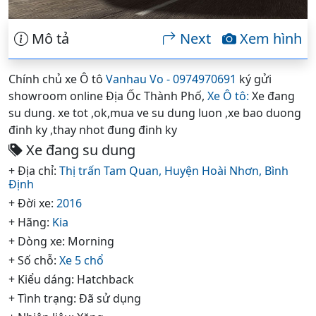
Mô tả
Next
Xem hình
Chính chủ xe Ô tô
Vanhau Vo - 0974970691
ký gửi
showroom online Địa Ốc Thành Phố,
Xe Ô tô:
Xe đang
su dung. xe tot ,ok,mua ve su dung luon ,xe bao duong
đinh ky ,thay nhot đung đinh ky
Xe đang su dung
+ Địa chỉ:
Thị trấn Tam Quan,
Huyện Hoài Nhơn,
Bình
Định
+ Đời xe:
2016
+ Hãng:
Kia
+ Dòng xe: Morning
+ Số chỗ:
Xe 5 chổ
+ Kiểu dáng: Hatchback
+ Tình trạng: Đã sử dụng