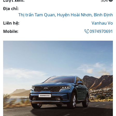
Lượt xem:
504
Địa chỉ:
Thị trấn Tam Quan,
Huyện Hoài Nhơn,
Bình Định
Liên hệ:
Vanhau Vo
Mobile:
0974970691