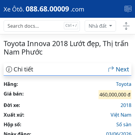
Skip to main content
088.68.00009
Xe Ôtô.
.com
Nhà đất
Toyota Innova 2018 Lướt đẹp, Thị trấn
Nam Phước
Chi tiết
Next
Hãng:
Toyota
Giá bán:
460,000,000 đ
Đời xe:
2018
Xuất xứ:
Việt Nam
Hộp số:
Số sàn
Ngày đăng:
03/06/2026