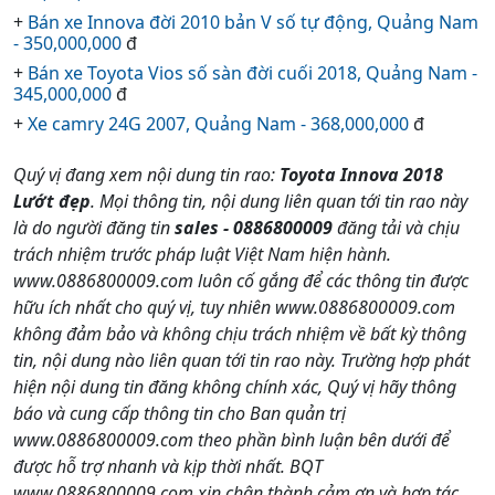
+
Bán xe Innova đời 2010 bản V số tự động, Quảng Nam
- 350,000,000
đ
+
Bán xe Toyota Vios số sàn đời cuối 2018, Quảng Nam -
345,000,000
đ
+
Xe camry 24G 2007, Quảng Nam - 368,000,000
đ
Quý vị đang xem nội dung tin rao:
Toyota Innova 2018
Lướt đẹp
. Mọi thông tin, nội dung liên quan tới tin rao này
là do người đăng tin
sales - 0886800009
đăng tải và chịu
trách nhiệm trước pháp luật Việt Nam hiện hành.
www.0886800009.com luôn cố gắng để các thông tin được
hữu ích nhất cho quý vị, tuy nhiên www.0886800009.com
không đảm bảo và không chịu trách nhiệm về bất kỳ thông
tin, nội dung nào liên quan tới tin rao này. Trường hợp phát
hiện nội dung tin đăng không chính xác, Quý vị hãy thông
báo và cung cấp thông tin cho Ban quản trị
www.0886800009.com theo phần bình luận bên dưới để
được hỗ trợ nhanh và kịp thời nhất. BQT
www.0886800009.com xin chân thành cảm ơn và hợp tác