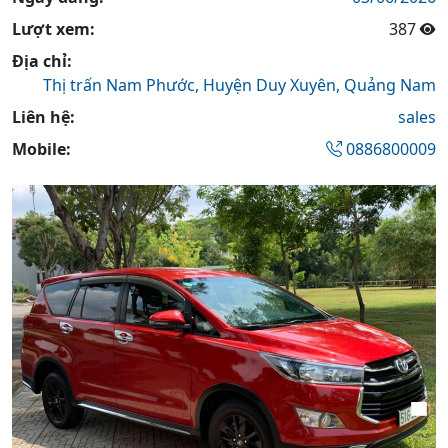
Lượt xem:
387
Địa chỉ:
Thị trấn Nam Phước,
Huyện Duy Xuyên,
Quảng Nam
Liên hệ:
sales
Mobile:
0886800009