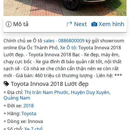
Mô tả
Next
Xem hình
Chính chủ xe Ô tô
sales - 0886800009
ký gửi showroom
online Địa Ốc Thành Phố,
Xe Ô tô:
Toyota Innova 2018
Lướt đẹp. - Toyota Innova 2018 Bạc - Xe đẹp, máy êm,
chạy cực bốc - Xe gia đình đi bảo quản rất tốt, nội thất
sạch sẽ - Có nhà xe che chắn cẩn thận nên xe còn rất
mới - Giá bán: 460 triệu có thương lượng - Liên hệ: ***
Toyota Innova 2018 Lướt đẹp
+ Địa chỉ:
Thị trấn Nam Phước,
Huyện Duy Xuyên,
Quảng Nam
+ Đời xe:
2018
+ Hãng:
Toyota
+ Dòng xe: Innova
+ Số chỗ:
Xe 7 chổ