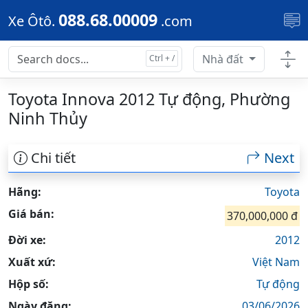
Skip to main content
088.68.00009
Xe Ôtô.
.com
Nhà đất
Toyota Innova 2012 Tự động, Phường
Ninh Thủy
Chi tiết
Next
Hãng:
Toyota
Giá bán:
370,000,000 đ
Đời xe:
2012
Xuất xứ:
Việt Nam
Hộp số:
Tự động
Ngày đăng:
03/06/2026