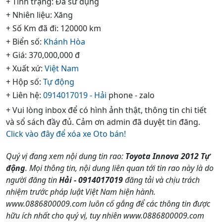
+ Tình trạng: Đã sử dụng
+ Nhiên liệu: Xăng
+ Số Km đã đi: 120000 km
+ Biển số:
Khánh Hòa
+ Giá: 370,000,000 đ
+ Xuất xứ:
Việt Nam
+ Hộp số:
Tự động
+ Liên hệ:
0914017019 - Hải
phone - zalo
+ Vui lòng inbox để có hình ảnh thật, thông tin chi tiết
và sổ sách đầy đủ. Cảm ơn admin đã duyệt tin đăng.
Click vào đây để xóa xe Oto bán!
Quý vị đang xem nội dung tin rao:
Toyota Innova 2012 Tự
động
. Mọi thông tin, nội dung liên quan tới tin rao này là do
người đăng tin
Hải - 0914017019
đăng tải và chịu trách
nhiệm trước pháp luật Việt Nam hiện hành.
www.0886800009.com luôn cố gắng để các thông tin được
hữu ích nhất cho quý vị, tuy nhiên www.0886800009.com