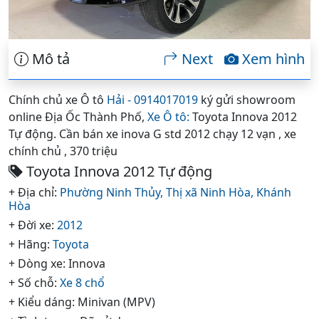
Mô tả
Next
Xem hình
Chính chủ xe Ô tô
Hải - 0914017019
ký gửi showroom
online Địa Ốc Thành Phố,
Xe Ô tô:
Toyota Innova 2012
Tự động. Cần bán xe inova G std 2012 chạy 12 vạn , xe
chính chủ , 370 triệu
Toyota Innova 2012 Tự động
+ Địa chỉ:
Phường Ninh Thủy,
Thị xã Ninh Hòa,
Khánh
Hòa
+ Đời xe:
2012
+ Hãng:
Toyota
+ Dòng xe: Innova
+ Số chỗ:
Xe 8 chổ
+ Kiểu dáng: Minivan (MPV)