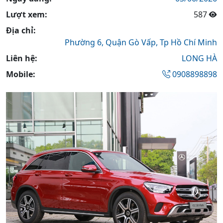
Lượt xem:
587
Địa chỉ:
Phường 6,
Quận Gò Vấp,
Tp Hồ Chí Minh
Liên hệ:
LONG HÀ
Mobile:
0908898898