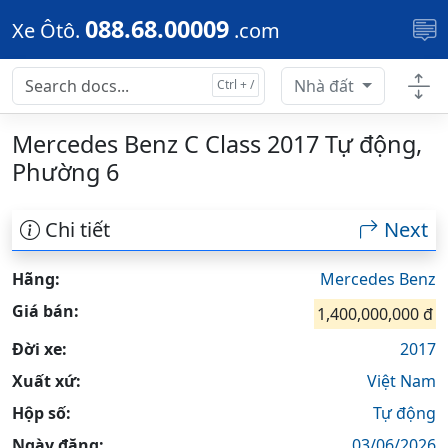
Skip to main content
088.68.00009
Xe Ôtô.
.com
Nhà đất
Mercedes Benz C Class 2017 Tự động,
Phường 6
Chi tiết
Next
Hãng:
Mercedes Benz
Giá bán:
1,400,000,000 đ
Đời xe:
2017
Xuất xứ:
Việt Nam
Hộp số:
Tự động
Ngày đăng:
03/06/2026