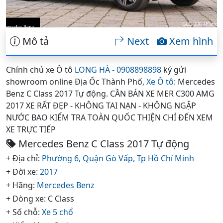
Mô tả
Next
Xem hình
Chính chủ xe Ô tô
LONG HÀ - 0908898898
ký gửi
showroom online Địa Ốc Thành Phố,
Xe Ô tô:
Mercedes
Benz C Class 2017 Tự động. CẦN BÁN XE MER C300 AMG
2017 XE RẤT ĐẸP - KHÔNG TAI NẠN - KHÔNG NGẬP
NƯỚC BAO KIỂM TRA TOÀN QUỐC THIỆN CHÍ ĐẾN XEM
XE TRỰC TIẾP
Mercedes Benz C Class 2017 Tự động
+ Địa chỉ:
Phường 6,
Quận Gò Vấp,
Tp Hồ Chí Minh
+ Đời xe:
2017
+ Hãng:
Mercedes Benz
+ Dòng xe: C Class
+ Số chỗ:
Xe 5 chổ