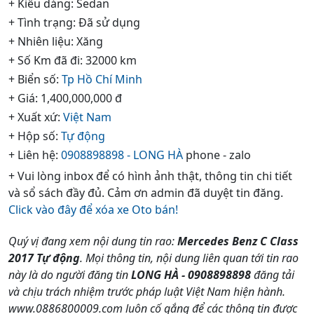
+ Kiểu dáng: Sedan
+ Tình trạng: Đã sử dụng
+ Nhiên liệu: Xăng
+ Số Km đã đi: 32000 km
+ Biển số:
Tp Hồ Chí Minh
+ Giá: 1,400,000,000 đ
+ Xuất xứ:
Việt Nam
+ Hộp số:
Tự động
+ Liên hệ:
0908898898 - LONG HÀ
phone - zalo
+ Vui lòng inbox để có hình ảnh thật, thông tin chi tiết
và sổ sách đầy đủ. Cảm ơn admin đã duyệt tin đăng.
Click vào đây để xóa xe Oto bán!
Quý vị đang xem nội dung tin rao:
Mercedes Benz C Class
2017 Tự động
. Mọi thông tin, nội dung liên quan tới tin rao
này là do người đăng tin
LONG HÀ - 0908898898
đăng tải
và chịu trách nhiệm trước pháp luật Việt Nam hiện hành.
www.0886800009.com luôn cố gắng để các thông tin được