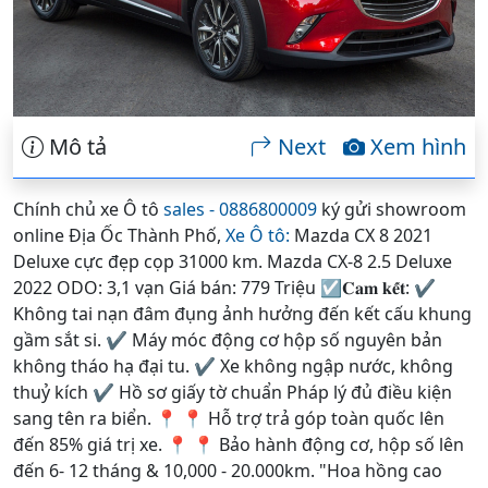
Mô tả
Next
Xem hình
Chính chủ xe Ô tô
sales - 0886800009
ký gửi showroom
online Địa Ốc Thành Phố,
Xe Ô tô:
Mazda CX 8 2021
Deluxe cực đẹp cọp 31000 km. Mazda CX-8 2.5 Deluxe
2022 ODO: 3,1 vạn Giá bán: 779 Triệu ☑️𝐂𝐚𝐦 𝐤𝐞̂́𝐭: ✔
Không tai nạn đâm đụng ảnh hưởng đến kết cấu khung
gầm sắt si. ✔ Máy móc động cơ hộp số nguyên bản
không tháo hạ đại tu. ✔ Xe không ngập nước, không
thuỷ kích ✔ Hồ sơ giấy tờ chuẩn Pháp lý đủ điều kiện
sang tên ra biển. 📍 📍 Hỗ trợ trả góp toàn quốc lên
đến 85% giá trị xe. 📍 📍 Bảo hành động cơ, hộp số lên
đến 6- 12 tháng & 10,000 - 20.000km. "Hoa hồng cao