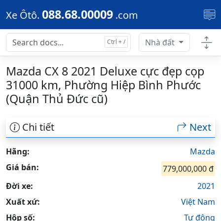
Skip to main content
088.68.00009
Xe Ôtô.
.com
Nhà đất
Mazda CX 8 2021 Deluxe cực đẹp cọp
31000 km, Phường Hiệp Bình Phước
(Quận Thủ Đức cũ)
Chi tiết
Next
Hãng:
Mazda
Giá bán:
779,000,000 đ
Đời xe:
2021
Xuất xứ:
Việt Nam
Hộp số:
Tự động