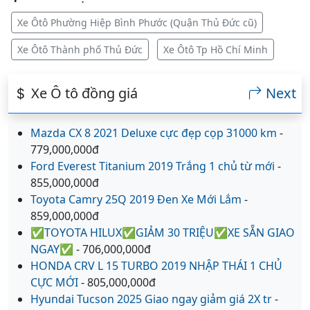
Xe Ôtô Phường Hiệp Bình Phước (Quận Thủ Đức cũ)
Xe Ôtô Thành phố Thủ Đức
Xe Ôtô Tp Hồ Chí Minh
Xe Ô tô đồng giá
Next
Mazda CX 8 2021 Deluxe cực đẹp cọp 31000 km
-
779,000,000đ
Ford Everest Titanium 2019 Trắng 1 chủ từ mới
-
855,000,000đ
Toyota Camry 25Q 2019 Đen Xe Mới Lắm
-
859,000,000đ
✅TOYOTA HILUX✅GIẢM 30 TRIỆU✅XE SẴN GIAO
NGAY✅
- 706,000,000đ
HONDA CRV L 15 TURBO 2019 NHẬP THÁI 1 CHỦ
CỰC MỚI
- 805,000,000đ
Hyundai Tucson 2025 Giao ngay giảm giá 2X tr
-