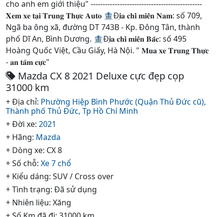
cho anh em giới thiệu" ----------------------------------------------
𝐗𝐞𝐦 𝐱𝐞 𝐭𝐚̣𝐢 𝐓𝐫𝐮𝐧𝐠 𝐓𝐡𝐮̛̣𝐜 𝐀𝐮𝐭𝐨 🏦Đ𝐢̣𝐚 𝐜𝐡𝐢̉ 𝐦𝐢𝐞̂̀𝐧 𝐍𝐚𝐦: số 709,
Ngã ba ông xã, đường DT 743B - Kp. Đông Tân, thành
phố Dĩ An, Bình Dương. 🏦Đ𝐢̣𝐚 𝐜𝐡𝐢̉ 𝐦𝐢𝐞̂̀𝐧 𝐁𝐚̆́𝐜: số 495
Hoàng Quốc Việt, Cầu Giấy, Hà Nội. " 𝐌𝐮𝐚 𝐱𝐞 𝐓𝐫𝐮𝐧𝐠 𝐓𝐡𝐮̛̣𝐜
- 𝐚𝐧 𝐭𝐚̂𝐦 𝐜𝐮̛̣𝐜"
Mazda CX 8 2021 Deluxe cực đẹp cọp
31000 km
+ Địa chỉ:
Phường Hiệp Bình Phước (Quận Thủ Đức cũ),
Thành phố Thủ Đức,
Tp Hồ Chí Minh
+ Đời xe:
2021
+ Hãng:
Mazda
+ Dòng xe: CX 8
+ Số chỗ:
Xe 7 chổ
+ Kiểu dáng: SUV / Cross over
+ Tình trạng: Đã sử dụng
+ Nhiên liệu: Xăng
+ Số Km đã đi: 31000 km