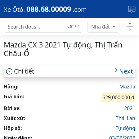
Skip to main content
088.68.00009
Xe Ôtô.
.com
Nhà đất
Mazda CX 3 2021 Tự động, Thị Trấn
Châu Ổ
Chi tiết
Next
Hãng:
Mazda
Giá bán:
629,000,000 đ
Đời xe:
2021
Xuất xứ:
Thái Lan
Hộp số:
Tự động
Ngày đăng:
03/06/2026