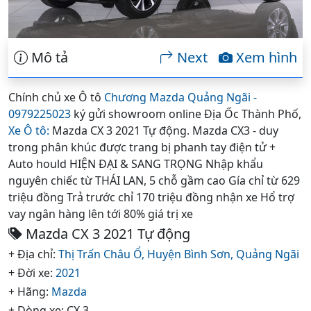
Mô tả
Next
Xem hình
Chính chủ xe Ô tô
Chương Mazda Quảng Ngãi -
0979225023
ký gửi showroom online Địa Ốc Thành Phố,
Xe Ô tô:
Mazda CX 3 2021 Tự động. Mazda CX3 - duy
trong phân khúc được trang bị phanh tay điện tử +
Auto hould HIỆN ĐẠI & SANG TRỌNG Nhập khẩu
nguyên chiếc từ THÁI LAN, 5 chỗ gầm cao Gía chỉ từ 629
triệu đồng Trả trước chỉ 170 triệu đồng nhận xe Hổ trợ
vay ngân hàng lên tới 80% giá trị xe
Mazda CX 3 2021 Tự động
+ Địa chỉ:
Thị Trấn Châu Ổ,
Huyện Bình Sơn,
Quảng Ngãi
+ Đời xe:
2021
+ Hãng:
Mazda
+ Dòng xe: CX 3