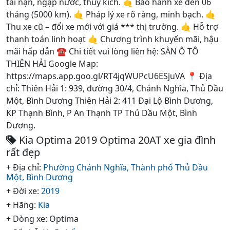
tai nạn, ngập nước, thủy kích. 🤙 Bảo hành xe đến 06
tháng (5000 km). 🤙 Pháp lý xe rõ ràng, minh bạch. 🤙
Thu xe cũ – đổi xe mới với giá *** thị trường. 🤙 Hỗ trợ
thanh toán linh hoạt 🤙 Chương trình khuyến mãi, hậu
mãi hấp dẫn ☎️ Chi tiết vui lòng liên hệ: SÀN Ô TÔ
THIÊN HẢI Google Map:
https://maps.app.goo.gl/RT4jqWUPcU6ESjuVA 📍 Địa
chỉ: Thiên Hải 1: 939, đường 30/4, Chánh Nghĩa, Thủ Dầu
Một, Bình Dương Thiên Hải 2: 411 Đại Lộ Bình Dương,
KP Thạnh Bình, P An Thạnh TP Thủ Dầu Một, Bình
Dương.
Kia Optima 2019 Optima 20AT xe gia đình
rất đẹp
+ Địa chỉ:
Phường Chánh Nghĩa,
Thành phố Thủ Dầu
Một,
Bình Dương
+ Đời xe:
2019
+ Hãng:
Kia
+ Dòng xe: Optima