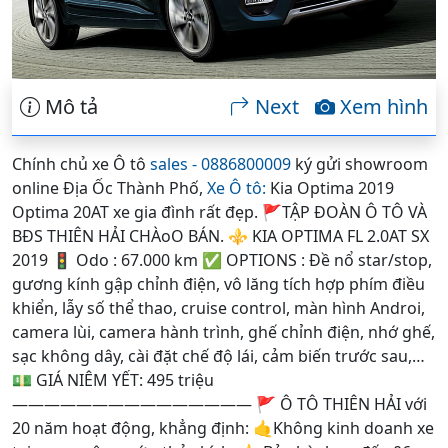
Mô tả
Next
Xem hình
Chính chủ xe Ô tô
sales - 0886800009
ký gửi showroom
online Địa Ốc Thành Phố,
Xe Ô tô:
Kia Optima 2019
Optima 20AT xe gia đình rất đẹp. 🚩TẬP ĐOÀN Ô TÔ VÀ
BĐS THIÊN HẢI CHÀoO BÁN. ⚜️ KIA OPTIMA FL 2.0AT SX
2019 🚦 Odo : 67.000 km ✅ OPTIONS : Đề nổ star/stop,
gương kính gập chỉnh điện, vô lăng tích hợp phím điều
khiển, lẫy số thể thao, cruise control, màn hình Androi,
camera lùi, camera hành trình, ghế chỉnh điện, nhớ ghế,
sạc không dây, cài đặt chế độ lái, cảm biến trước sau,…
💵 GIÁ NIÊM YẾT: 495 triệu
——————————————— 🚩 Ô TÔ THIÊN HẢI với
20 năm hoạt động, khẳng định: 🤙Không kinh doanh xe