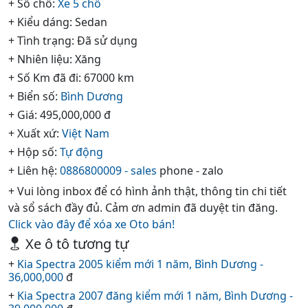
+ Số chỗ:
Xe 5 chổ
+ Kiểu dáng: Sedan
+ Tình trạng: Đã sử dụng
+ Nhiên liệu: Xăng
+ Số Km đã đi: 67000 km
+ Biển số:
Bình Dương
+ Giá: 495,000,000 đ
+ Xuất xứ:
Việt Nam
+ Hộp số:
Tự động
+ Liên hệ:
0886800009 - sales
phone - zalo
+ Vui lòng inbox để có hình ảnh thật, thông tin chi tiết
và sổ sách đầy đủ. Cảm ơn admin đã duyệt tin đăng.
Click vào đây để xóa xe Oto bán!
Xe ô tô tương tự
+
Kia Spectra 2005 kiểm mới 1 năm, Bình Dương -
36,000,000
đ
+
Kia Spectra 2007 đăng kiểm mới 1 năm, Bình Dương -