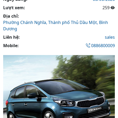
Lượt xem:
259
Địa chỉ:
Phường Chánh Nghĩa,
Thành phố Thủ Dầu Một,
Bình
Dương
Liên hệ:
sales
Mobile:
0886800009