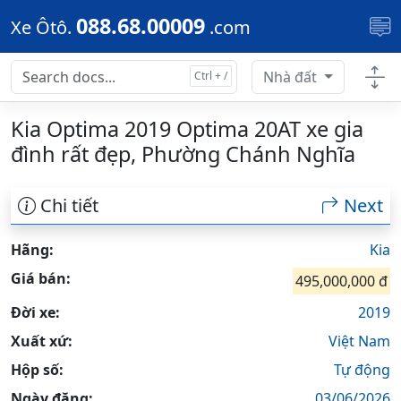
Skip to main content
088.68.00009
Xe Ôtô.
.com
Nhà đất
Kia Optima 2019 Optima 20AT xe gia
đình rất đẹp, Phường Chánh Nghĩa
Chi tiết
Next
Hãng:
Kia
Giá bán:
495,000,000 đ
Đời xe:
2019
Xuất xứ:
Việt Nam
Hộp số:
Tự động
Ngày đăng:
03/06/2026