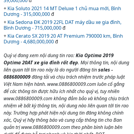
39,000,000
đ
+
Kia Soluto 2021 14 MT Deluxe 1 chủ mua mới, Bình
Dương - 315,000,000
đ
+
Kia Sedona ĐK 2019 22FL DAT máy dầu xe gia đình,
Bình Dương - 715,000,000
đ
+
Kia Cerato SX 2019 20 AT Premium 790000 km, Bình
Dương - 4,680,000,000
đ
Quý vị đang xem nội dung tin rao:
Kia Optima 2019
Optima 20AT xe gia đình rất đẹp
. Mọi thông tin, nội dung
liên quan tới tin rao này là do người đăng tin
sales -
0886800009
đăng tải và chịu trách nhiệm trước pháp luật
Việt Nam hiện hành. www.0886800009.com luôn cố gắng
để các thông tin được hữu ích nhất cho quý vị, tuy nhiên
www.0886800009.com không đảm bảo và không chịu trách
nhiệm về bất kỳ thông tin, nội dung nào liên quan tới tin rao
này. Trường hợp phát hiện nội dung tin đăng không chính
xác, Quý vị hãy thông báo và cung cấp thông tin cho Ban
quản trị www.0886800009.com theo phần bình luận bên