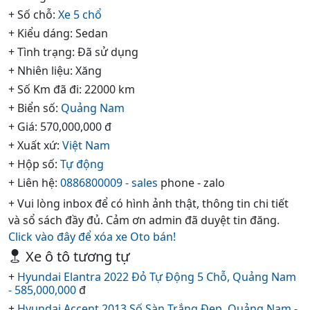
+ Số chỗ:
Xe 5 chổ
+ Kiểu dáng: Sedan
+ Tình trạng: Đã sử dụng
+ Nhiên liệu: Xăng
+ Số Km đã đi: 22000 km
+ Biển số:
Quảng Nam
+ Giá: 570,000,000 đ
+ Xuất xứ:
Việt Nam
+ Hộp số:
Tự động
+ Liên hệ:
0886800009 - sales
phone - zalo
+ Vui lòng inbox để có hình ảnh thật, thông tin chi tiết
và sổ sách đầy đủ. Cảm ơn admin đã duyệt tin đăng.
Click vào đây để xóa xe Oto bán!
Xe ô tô tương tự
+
Hyundai Elantra 2022 Đỏ Tự Động 5 Chỗ, Quảng Nam
- 585,000,000
đ
+
Hyundai Accent 2013 Số Sàn Trắng Đẹp, Quảng Nam -