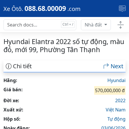
Skip to main content
088.68.00009
Xe Ôtô.
.com
Nhà đất
Hyundai Elantra 2022 số tự động, màu
đỏ, mới 99, Phường Tân Thạnh
Chi tiết
Next
Hãng:
Hyundai
Giá bán:
570,000,000 đ
Đời xe:
2022
Xuất xứ:
Việt Nam
Hộp số:
Tự động
Ngày đăng:
03/06/2026