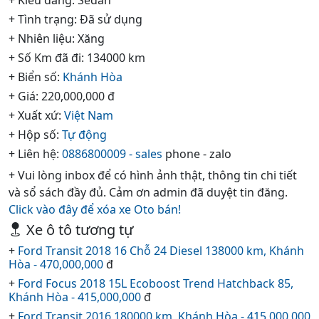
+ Tình trạng: Đã sử dụng
+ Nhiên liệu: Xăng
+ Số Km đã đi: 134000 km
+ Biển số:
Khánh Hòa
+ Giá: 220,000,000 đ
+ Xuất xứ:
Việt Nam
+ Hộp số:
Tự động
+ Liên hệ:
0886800009 - sales
phone - zalo
+ Vui lòng inbox để có hình ảnh thật, thông tin chi tiết
và sổ sách đầy đủ. Cảm ơn admin đã duyệt tin đăng.
Click vào đây để xóa xe Oto bán!
Xe ô tô tương tự
+
Ford Transit 2018 16 Chỗ 24 Diesel 138000 km, Khánh
Hòa - 470,000,000
đ
+
Ford Focus 2018 15L Ecoboost Trend Hatchback 85,
Khánh Hòa - 415,000,000
đ
+
Ford Transit 2016 180000 km, Khánh Hòa - 415,000,000