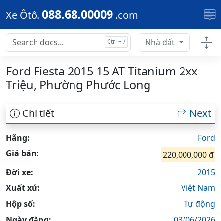
Skip to main content
088.68.00009
Xe Ôtô.
.com
Nhà đất
Ford Fiesta 2015 15 AT Titanium 2xx
Triệu, Phường Phước Long
Chi tiết
Next
Hãng:
Ford
Giá bán:
220,000,000 đ
Đời xe:
2015
Xuất xứ:
Việt Nam
Hộp số:
Tự động
Ngày đăng:
03/06/2026