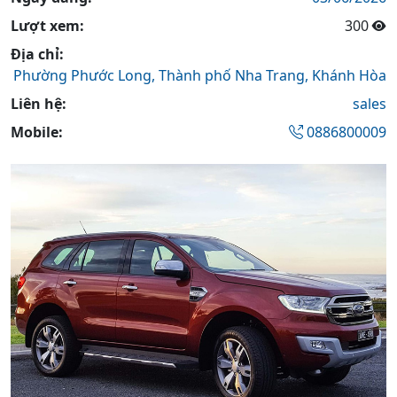
Lượt xem:
300
Địa chỉ:
Phường Phước Long,
Thành phố Nha Trang,
Khánh Hòa
Liên hệ:
sales
Mobile:
0886800009