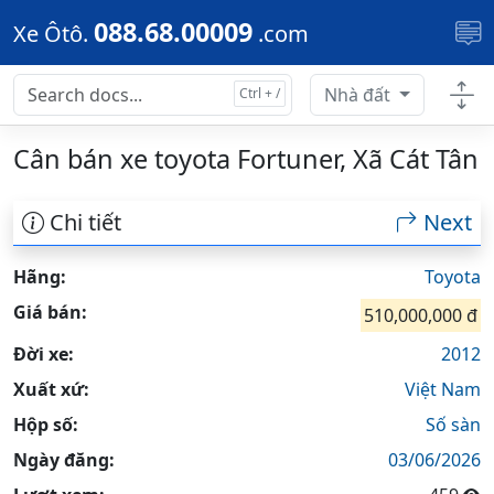
Skip to main content
088.68.00009
Xe Ôtô.
.com
Nhà đất
Cân bán xe toyota Fortuner, Xã Cát Tân
Chi tiết
Next
Hãng:
Toyota
Giá bán:
510,000,000 đ
Đời xe:
2012
Xuất xứ:
Việt Nam
Hộp số:
Số sàn
Ngày đăng:
03/06/2026