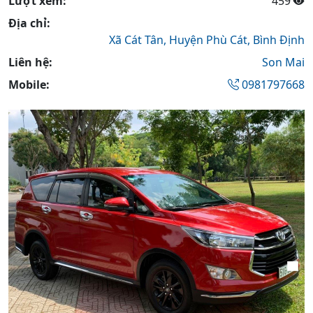
Lượt xem:
459
Địa chỉ:
Xã Cát Tân,
Huyện Phù Cát,
Bình Định
Liên hệ:
Son Mai
Mobile:
0981797668