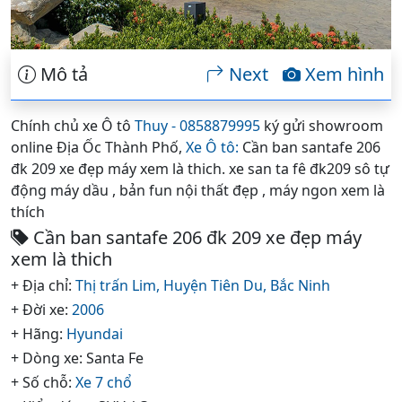
Mô tả
Next
Xem hình
Chính chủ xe Ô tô
Thuy - 0858879995
ký gửi showroom
online Địa Ốc Thành Phố,
Xe Ô tô:
Cần ban santafe 206
đk 209 xe đẹp máy xem là thich. xe san ta fê đk209 sô tự
động máy dầu , bản fun nội thất đẹp , máy ngon xem là
thích
Cần ban santafe 206 đk 209 xe đẹp máy
xem là thich
+ Địa chỉ:
Thị trấn Lim,
Huyện Tiên Du,
Bắc Ninh
+ Đời xe:
2006
+ Hãng:
Hyundai
+ Dòng xe: Santa Fe
+ Số chỗ:
Xe 7 chổ