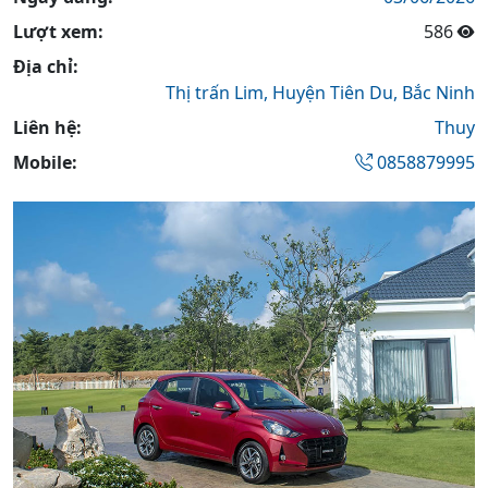
Lượt xem:
586
Địa chỉ:
Thị trấn Lim,
Huyện Tiên Du,
Bắc Ninh
Liên hệ:
Thuy
Mobile:
0858879995