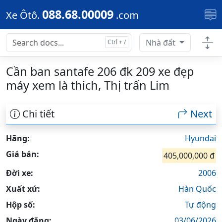
Skip to main content
088.68.00009
Xe Ôtô.
.com
Nhà đất
Cần ban santafe 206 đk 209 xe đẹp
máy xem là thich, Thị trấn Lim
Chi tiết
Next
Hãng:
Hyundai
Giá bán:
405,000,000 đ
Đời xe:
2006
Xuất xứ:
Hàn Quốc
Hộp số:
Tự động
Ngày đăng:
03/06/2026