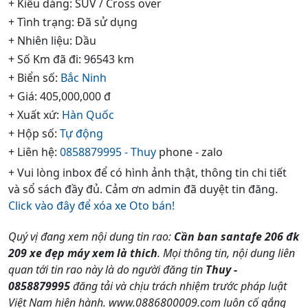
+ Kiểu dáng: SUV / Cross over
+ Tình trạng: Đã sử dụng
+ Nhiên liệu: Dầu
+ Số Km đã đi: 96543 km
+ Biển số:
Bắc Ninh
+ Giá: 405,000,000 đ
+ Xuất xứ:
Hàn Quốc
+ Hộp số:
Tự động
+ Liên hệ:
0858879995 - Thuy
phone - zalo
+ Vui lòng inbox để có hình ảnh thật, thông tin chi tiết
và sổ sách đầy đủ. Cảm ơn admin đã duyệt tin đăng.
Click vào đây để xóa xe Oto bán!
Quý vị đang xem nội dung tin rao:
Cần ban santafe 206 đk
209 xe đẹp máy xem là thich
. Mọi thông tin, nội dung liên
quan tới tin rao này là do người đăng tin
Thuy -
0858879995
đăng tải và chịu trách nhiệm trước pháp luật
Việt Nam hiện hành. www.0886800009.com luôn cố gắng