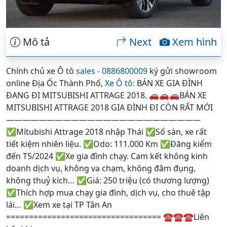
Mô tả
Next
Xem hình
Chính chủ xe Ô tô
sales - 0886800009
ký gửi showroom
online Địa Ốc Thành Phố,
Xe Ô tô:
BÁN XE GIA ĐÌNH
ĐANG ĐI MITSUBISHI ATTRAGE 2018. 🚗🚗🚗BÁN XE
MITSUBISHI ATTRAGE 2018 GIA ĐÌNH ĐI CÒN RẤT MỚI
————————————————————————
✅Mítubishi Attrage 2018 nhập Thái ✅Số sàn, xe rất
tiết kiệm nhiên liệu. ✅Odo: 111.000 Km ✅Đăng kiểm
đến T5/2024 ✅Xe gia đình chạy. Cam kết không kinh
doanh dịch vụ, không va chạm, không đâm đụng,
không thuỷ kích… ✅Giá: 250 triệu (có thương lượng)
✅Thích hợp mua chạy gia đình, dịch vụ, cho thuê tập
lái… ✅Xem xe tại TP Tân An
================================== ☎️☎️☎️Liên