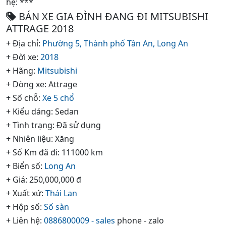
hệ: ***
BÁN XE GIA ĐÌNH ĐANG ĐI MITSUBISHI
ATTRAGE 2018
+ Địa chỉ:
Phường 5,
Thành phố Tân An,
Long An
+ Đời xe:
2018
+ Hãng:
Mitsubishi
+ Dòng xe: Attrage
+ Số chỗ:
Xe 5 chổ
+ Kiểu dáng: Sedan
+ Tình trạng: Đã sử dụng
+ Nhiên liệu: Xăng
+ Số Km đã đi: 111000 km
+ Biển số:
Long An
+ Giá: 250,000,000 đ
+ Xuất xứ:
Thái Lan
+ Hộp số:
Số sàn
+ Liên hệ:
0886800009 - sales
phone - zalo