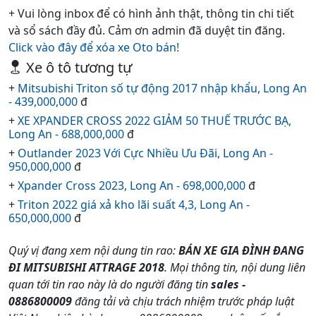
+ Vui lòng inbox để có hình ảnh thật, thông tin chi tiết
và sổ sách đầy đủ. Cảm ơn admin đã duyệt tin đăng.
Click vào đây để xóa xe Oto bán!
Xe ô tô tương tự
+
Mitsubishi Triton số tự động 2017 nhập khẩu, Long An
- 439,000,000
đ
+
XE XPANDER CROSS 2022 GIẢM 50 THUẾ TRƯỚC BẠ,
Long An - 688,000,000
đ
+
Outlander 2023 Với Cực Nhiều Ưu Đãi, Long An -
950,000,000
đ
+
Xpander Cross 2023, Long An - 698,000,000
đ
+
Triton 2022 giá xả kho lãi suất 4,3, Long An -
650,000,000
đ
Quý vị đang xem nội dung tin rao:
BÁN XE GIA ĐÌNH ĐANG
ĐI MITSUBISHI ATTRAGE 2018
. Mọi thông tin, nội dung liên
quan tới tin rao này là do người đăng tin
sales -
0886800009
đăng tải và chịu trách nhiệm trước pháp luật