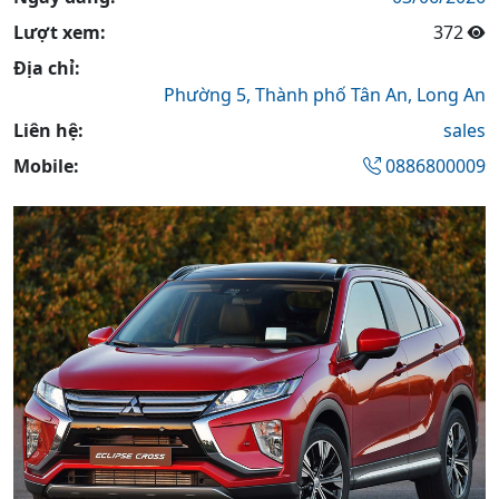
Lượt xem:
372
Địa chỉ:
Phường 5,
Thành phố Tân An,
Long An
Liên hệ:
sales
Mobile:
0886800009