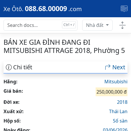
Skip to main content
088.68.00009
Xe Ôtô.
.com
Nhà đất
BÁN XE GIA ĐÌNH ĐANG ĐI
MITSUBISHI ATTRAGE 2018, Phường 5
Chi tiết
Next
Hãng:
Mitsubishi
Giá bán:
250,000,000 đ
Đời xe:
2018
Xuất xứ:
Thái Lan
Hộp số:
Số sàn
Ngày đăng:
03/06/2026