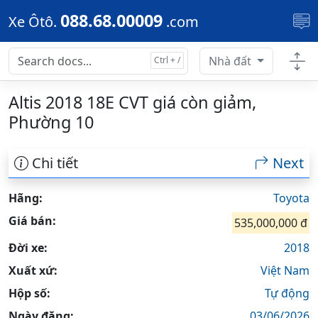
Skip to main content
088.68.00009
Xe Ôtô.
.com
Nhà đất
Altis 2018 18E CVT giá còn giảm,
Phường 10
Chi tiết
Next
Hãng:
Toyota
Giá bán:
535,000,000 đ
Đời xe:
2018
Xuất xứ:
Việt Nam
Hộp số:
Tự động
Ngày đăng:
03/06/2026