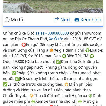
Mô tả
Next
Xem hình
Chính chủ xe Ô tô
sales - 0886800009
ký gửi showroom
online Địa Ốc Thành Phố,
Xe Ô tô:
Altis 2018 18E CVT giá
còn giảm. ⭕Em gửi đến quý khách những chiếc xe đẹp
và chất lượng của Hãng ạ ✴️Xe gia đình 1 chủ ♻️Loại xe:
Altis 1.8E CVT, Sx: 2018, màu Đen ♻️Biển TPHCM ♻️
Odo: 49.800 [Odo bao chuẩn] ✅Đảm bảo Xe không tai
nạn, không ngập nước, khung gầm, động cơ nguyên
bản. ✅Pháp lý Xe không tranh chấp, kiện tụng và phạt
nguội. ✅Hồ sơ quy trình thủ tục rõ ràng, nhanh gọn.
✅Lái thử xe trước khi xuống tiền. 🔅Miễn phí bảo
dưỡng và kiểm tra xe lần đầu tiên, bảo hành theo
Chuẩn Toyota. 🔅Thu cũ đổi mới cho KH gần xa ✳️Định
giá xe miễn phí ✳️Xem xe tận nhà cho KH ✳️ Mức giá