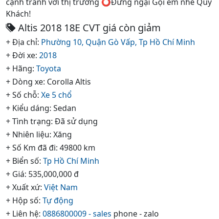
cạnh tranh với thị trường ⭕Đừng ngại Gọi em nhé Quý
Khách!
Altis 2018 18E CVT giá còn giảm
+ Địa chỉ:
Phường 10,
Quận Gò Vấp,
Tp Hồ Chí Minh
+ Đời xe:
2018
+ Hãng:
Toyota
+ Dòng xe: Corolla Altis
+ Số chỗ:
Xe 5 chổ
+ Kiểu dáng: Sedan
+ Tình trạng: Đã sử dụng
+ Nhiên liệu: Xăng
+ Số Km đã đi: 49800 km
+ Biển số:
Tp Hồ Chí Minh
+ Giá: 535,000,000 đ
+ Xuất xứ:
Việt Nam
+ Hộp số:
Tự động
+ Liên hệ:
0886800009 - sales
phone - zalo