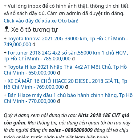
+ Vui lòng inbox để có hình ảnh thật, thông tin chi tiết
và sổ sách đầy đủ. Cảm ơn admin đã duyệt tin đăng.
Click vào đây để xóa xe Oto bán!
Xe ô tô tương tự
+
Toyota Innova 2021 20G 39000 km, Tp Hồ Chí Minh -
749,000,000
đ
+
Fortuner 2018 24G 4x2 số sàn,55000 km 1 chủ HCM,
Tp Hồ Chí Minh - 785,000,000
đ
+
Toyota Hilux 2021 Nhập Thái 4x2 AT Một Chủ, Tp Hồ
Chí Minh - 650,000,000
đ
+
XE CÁ MẬP 16 CHỖ HIACE 20 DIESEL 2018 GIÁ TL, Tp
Hồ Chí Minh - 769,000,000
đ
+
Bán Hiace máy dầu 1 chủ bảo hành chính hãng, Tp Hồ
Chí Minh - 770,000,000
đ
Quý vị đang xem nội dung tin rao:
Altis 2018 18E CVT giá
còn giảm
. Mọi thông tin, nội dung liên quan tới tin rao này
là do người đăng tin
sales - 0886800009
đăng tải và chịu
trách nhiệm trước pháp luật Việt Nam hiện hành.