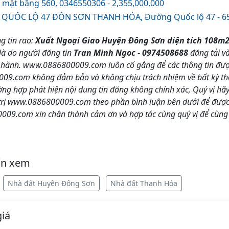
mặt bằng 560, 0346550306 - 2,355,000,000
QUỐC LỘ 47 ĐÔN SƠN THANH HÓA, Đường Quốc lộ 47 - 65
g tin rao:
Xuất Ngoại Giao Huyện Đông Sơn diện tích 108m
 là do người đăng tin
Tran Minh Ngoc - 0974508688
đăng tải và
 hành. www.0886800009.com luôn cố gắng để các thông tin được
9.com không đảm bảo và không chịu trách nhiệm về bất kỳ thôn
ường hợp phát hiện nội dung tin đăng không chính xác, Quý vị h
trị www.0886800009.com theo phần bình luận bên dưới để được 
09.com xin chân thành cảm ơn và hợp tác cùng quý vị để cùng
ốn xem
Nhà đất Huyện Đông Sơn
Nhà đất Thanh Hóa
iá