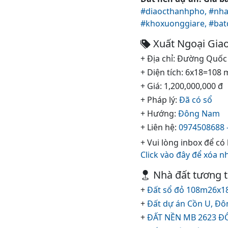
#diaocthanhpho,
#nha
#khoxuonggiare,
#bat
Xuất Ngoại Gia
+ Địa chỉ: Đường Quốc 
+ Diện tích: 6x18=108 
+ Giá: 1,200,000,000 đ
+ Pháp lý:
Đã có sổ
+ Hướng:
Đông Nam
+ Liên hệ:
0974508688 
+ Vui lòng inbox để có
Click vào đây để xóa n
Nhà đất tương 
+
Đất sổ đỏ 108m26x18,
+
Đất dự án Cồn U, Đô
+
ĐẤT NỀN MB 2623 ĐÔ