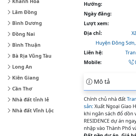
Khánh Hòa
Hướng:
Lâm Đồng
Ngày đăng:
Bình Dương
Lượt xem:
Địa chỉ:
X
Đồng Nai
Huyện Đông Sơn
Bình Thuận
Liên hệ:
Tran
Bà Rịa Vũng Tàu
Mobile:
Long An
Kiên Giang
Mô tả
Cần Thơ
Chính chủ nhà đất
Tra
Nhà đất tỉnh lẻ
sản:
Xuất Ngoại Giao Hu
Nhà đất Vĩnh Lộc
khi ngân sách đổ dồn
RESIDENCE dự án ngay s
nhập vào Thành Phố và
Đất nền dự án. Giá bá