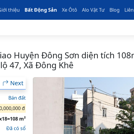
Giới thiệu
Bất Động Sản
Xe Ôtô
Alo Vật Tư
Blog
Liên
iao Huyện Đông Sơn diện tích 108m
lộ 47, Xã Đông Khê
Next
Bán đất
0,000,000 đ
x18=108 m²
Đã có sổ