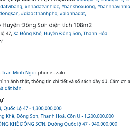
datvibang,
#nhadatvinhloc,
#bankhoxuong,
#bannhavinhlo
dongsan,
#diaocthanhpho,
#alonhadat,
o Huyện Đông Sơn diện tích 108m2
lộ 47,
Xã Đông Khê,
Huyện Đông Sơn,
Thanh Hóa
m²
- Tran Minh Ngoc
phone - zalo
 hình ảnh thật, thông tin chi tiết và sổ sách đầy đủ. Cảm ơn
hà đất bán!
tự
 Quốc Lộ 47 - 1,300,000,000
ng Khê, Đông Sơn, Thanh Hoá, Cồn U - 1,200,000,000
NG KHÊ ĐÔNG SƠN, Đường Quốc lộ 47 - 940,000,000