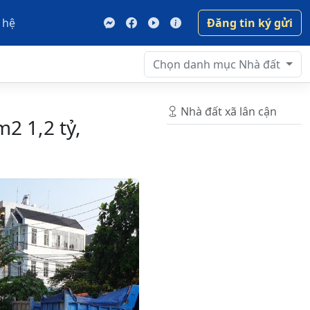
 hệ
Đăng tin ký gửi
Chọn danh mục
Nhà đất
Nhà đất xã lân cận
2 1,2 tỷ,