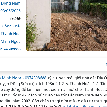
Đông Nam
03/06/2026
592
ã Đông Khê,
,
Thanh Hóa
 Minh Ngoc
0974508688
n Minh Ngoc - 0974508688
ký gửi sàn môi giới nhà đất Địa 
yện Đông Sơn diện tích 108m2 1,2 tỷ. Thanh Hoá sẽ là đầu 
 về xây dựng để làm nên một diện mại mới cho Thanh Hoá
át quốc lộ 47, cách nút giao cao tốc Bắc Nam chưa đến 500m
o đầu năm 2002. Còn chần trừ gì nữa mà ko đầu tư thưa qu
n: 1,2 tỷ. Giá/m²: 11,11 triệu/m2.
#datgiare,
#nhagiare,
#