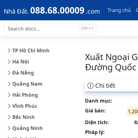
Skip to main content
Skip to docs navigation
088.68.00009
Trang chủ
Nhà Đất.
.com
TP Hồ Chí Minh
Xuất Ngoại G
Hà Nội
Đường Quốc 
Đà Nẵng
Quảng Nam
Chi tiết
Hải Phòng
Danh mục:
Vĩnh Phúc
Giá bán:
1,20
Bắc Ninh
Diện tích:
6
Quảng Ninh
Pháp lý: