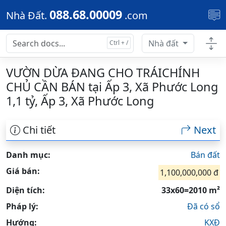
Skip to main content
088.68.00009
Nhà Đất.
.com
Nhà đất
VƯỜN DỪA ĐANG CHO TRÁICHÍNH
CHỦ CẦN BÁN tại Ấp 3, Xã Phước Long
1,1 tỷ, Ấp 3, Xã Phước Long
Chi tiết
Next
Danh mục:
Bán đất
Giá bán:
1,100,000,000 đ
Diện tích:
33x60=2010 m²
Pháp lý:
Đã có sổ
Hướng:
KXĐ