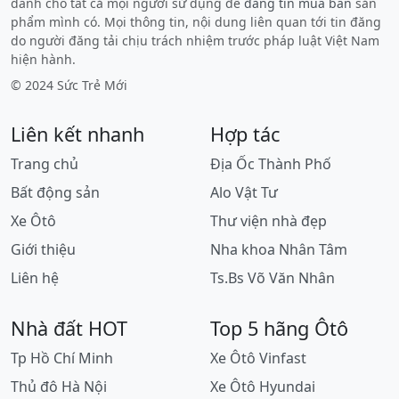
dành cho tất cả mọi người sử dụng để
đăng tin mua bán
sản
phẩm mình có. Mọi thông tin, nội dung liên quan tới tin đăng
do người đăng tải chịu trách nhiệm trước pháp luật Việt Nam
hiện hành.
© 2024 Sức Trẻ Mới
Liên kết nhanh
Hợp tác
Trang chủ
Địa Ốc Thành Phố
Bất động sản
Alo Vật Tư
Xe Ôtô
Thư viện nhà đẹp
Giới thiệu
Nha khoa Nhân Tâm
Liên hệ
Ts.Bs Võ Văn Nhân
Nhà đất HOT
Top 5 hãng Ôtô
Tp Hồ Chí Minh
Xe Ôtô Vinfast
Thủ đô Hà Nội
Xe Ôtô Hyundai