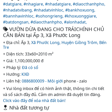
#datgiare,
#nhagiare,
#nhadatgiare,
#diaocthanhpho,
#nhadatvibang,
#nhadatvinhloc,
#bankhoxuong,
#bannhavinhloc,
#sohongrieng,
#khoxuonggiare,
#batdongsan,
#diaocthanhpho,
#alonhadat,
VƯỜN DỪA ĐANG CHO TRÁICHÍNH CHỦ
CẦN BÁN tại Ấp 3, Xã Phước Long
+ Địa chỉ: Ấp 3,
Xã Phước Long,
Huyện Giồng Trôm,
Bến
Tre
+ Diện tích: 33x60=2010 m²
+ Giá: 1,100,000,000 đ
+ Pháp lý:
Đã có sổ
+ Hướng:
KXĐ
+ Liên hệ:
0886800009 - Môi giới
phone - zalo
+ Vui lòng inbox để có hình ảnh thật, thông tin chi tiết
và sổ sách đầy đủ. Cảm ơn admin đã duyệt tin đăng.
Click vào đây để xóa nhà đất bán!
Nhà đất tương tự