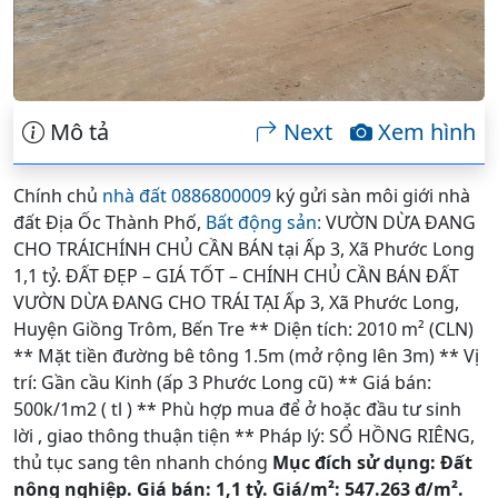
Mô tả
Next
Xem hình
Chính chủ
nhà đất 0886800009
ký gửi sàn môi giới nhà
đất Địa Ốc Thành Phố,
Bất động sản:
VƯỜN DỪA ĐANG
CHO TRÁICHÍNH CHỦ CẦN BÁN tại Ấp 3, Xã Phước Long
1,1 tỷ. ĐẤT ĐẸP – GIÁ TỐT – CHÍNH CHỦ CẦN BÁN ĐẤT
VƯỜN DỪA ĐANG CHO TRÁI TẠI Ấp 3, Xã Phước Long,
Huyện Giồng Trôm, Bến Tre ** Diện tích: 2010 m² (CLN)
** Mặt tiền đường bê tông 1.5m (mở rộng lên 3m) ** Vị
trí: Gần cầu Kinh (ấp 3 Phước Long cũ) ** Giá bán:
500k/1m2 ( tl ) ** Phù hợp mua để ở hoặc đầu tư sinh
lời , giao thông thuận tiện ** Pháp lý: SỔ HỒNG RIÊNG,
thủ tục sang tên nhanh chóng
Mục đích sử dụng: Đất
nông nghiệp. Giá bán: 1,1 tỷ. Giá/m²: 547.263 đ/m².