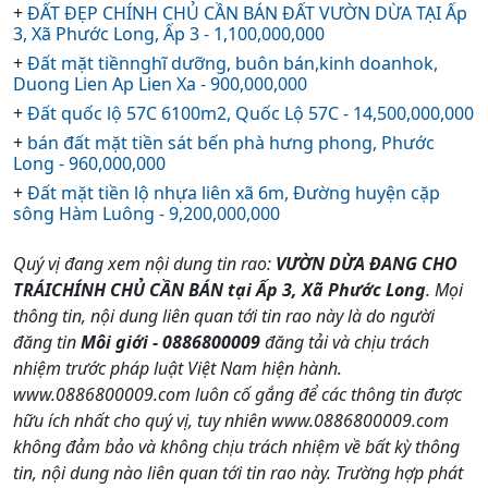
+
ĐẤT ĐẸP CHÍNH CHỦ CẦN BÁN ĐẤT VƯỜN DỪA TẠI Ấp
3, Xã Phước Long, Ấp 3 - 1,100,000,000
+
Đất mặt tiềnnghĩ dưỡng, buôn bán,kinh doanhok,
Duong Lien Ap Lien Xa - 900,000,000
+
Đất quốc lộ 57C 6100m2, Quốc Lộ 57C - 14,500,000,000
+
bán đất mặt tiền sát bến phà hưng phong, Phước
Long - 960,000,000
+
Đất mặt tiền lộ nhựa liên xã 6m, Đường huyện cặp
sông Hàm Luông - 9,200,000,000
Quý vị đang xem nội dung tin rao:
VƯỜN DỪA ĐANG CHO
TRÁICHÍNH CHỦ CẦN BÁN tại Ấp 3, Xã Phước Long
. Mọi
thông tin, nội dung liên quan tới tin rao này là do người
đăng tin
Môi giới - 0886800009
đăng tải và chịu trách
nhiệm trước pháp luật Việt Nam hiện hành.
www.0886800009.com luôn cố gắng để các thông tin được
hữu ích nhất cho quý vị, tuy nhiên www.0886800009.com
không đảm bảo và không chịu trách nhiệm về bất kỳ thông
tin, nội dung nào liên quan tới tin rao này. Trường hợp phát