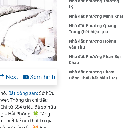
Nhà đất Phường Thượng
Lý
Nhà đất Phường Minh Khai
Nhà đất Phường Quang
Trung (hết hiệu lực)
Nhà đất Phường Hoàng
Văn Thụ
Nhà đất Phường Phan Bội
Châu
Nhà đất Phường Phạm
Next
Xem hình
Hồng Thái (hết hiệu lực)
Phố,
Bất động sản:
Sở hữu
r. Thông tin chi tiết:
Chỉ từ 554 triệu đã sở hữu
ng – Hải Phòng. 🍀 Tặng
 thiết kế nội thất trị giá
sở hữu lâu dài. 💥 Vay