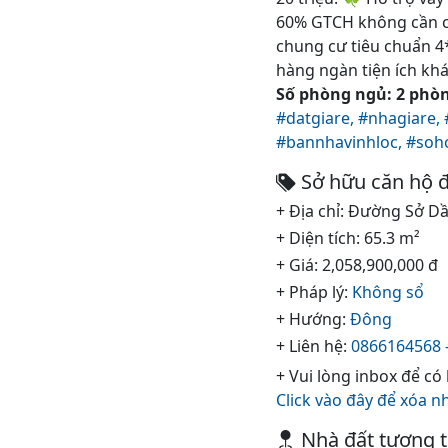
60% GTCH không cần chứn
chung cư tiêu chuẩn 4
hàng ngàn tiện ích khá
Số phòng ngủ: 2 phòng
#datgiare,
#nhagiare,
#bannhavinhloc,
#soh
Sở hữu căn hộ đ
+ Địa chỉ: Đường Sở D
+ Diện tích: 65.3 m²
+ Giá: 2,058,900,000 đ
+ Pháp lý:
Không sổ
+ Hướng:
Đông
+ Liên hệ:
0866164568 
+ Vui lòng inbox để có
Click vào đây để xóa n
Nhà đất tương 