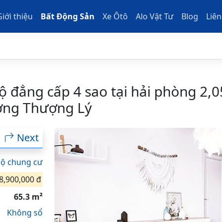
Giới thiệu
Bất Động Sản
Xe Ôtô
Alo Vật Tư
Blog
Liên
ộ đẳng cấp 4 sao tại hải phòng 2,
ờng Thượng Lý
Next
hộ chung cư
8,900,000 đ
65.3 m²
Không sổ