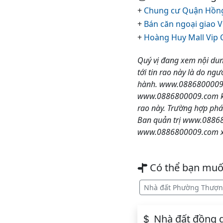
+
Chung cư Quận Hồng 
+
Bán căn ngoại giao 
+
Hoàng Huy Mall Vip 
Quý vị đang xem nội dun
tới tin rao này là do ngư
hành. www.0886800009.co
www.0886800009.com khôn
rao này. Trường hợp phá
Ban quản trị www.088680
www.0886800009.com xin
Có thể bạn mu
Nhà đất Phường Thượn
Nhà đất đồng g