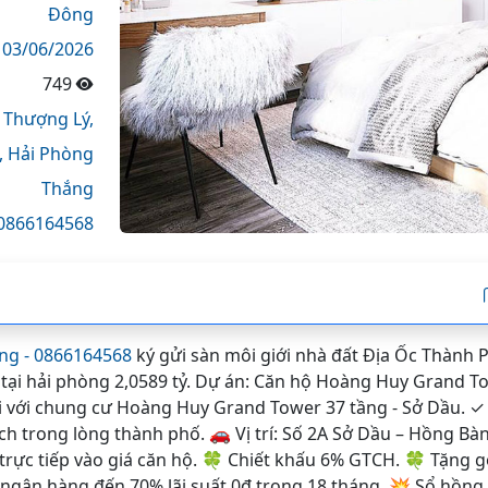
Đông
03/06/2026
749
Thượng Lý,
,
Hải Phòng
Thắng
0866164568
ng - 0866164568
ký gửi sàn môi giới nhà đất Địa Ốc Thành 
tại hải phòng 2,0589 tỷ. Dự án: Căn hộ Hoàng Huy Grand Towe
lời với chung cư Hoàng Huy Grand Tower 37 tầng - Sở Dầu. ✓ 
ích trong lòng thành phố. 🚗 Vị trí: Số 2A Sở Dầu – Hồng Bà
ừ trực tiếp vào giá căn hộ. 🍀 Chiết khấu 6% GTCH. 🍀 Tặng gói
y ngân hàng đến 70% lãi suất 0đ trong 18 tháng. 💥 Sổ hồng 