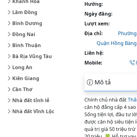
Khánh Hòa
Hướng:
Lâm Đồng
Ngày đăng:
Bình Dương
Lượt xem:
Địa chỉ:
Phường 
Đồng Nai
Quận Hồng Bàng
Bình Thuận
Liên hệ:
Bà Rịa Vũng Tàu
Mobile:
Long An
Kiên Giang
Mô tả
Cần Thơ
Chính chủ nhà đất
Thắ
Nhà đất tỉnh lẻ
căn hộ đẳng cấp 4 sao 
Nhà đất Vĩnh Lộc
Sống tiện lợi, đầu tư 
được căn hộ siêu tiện 
quà trị giá 50 triệu tr
20 triệu. 🍀 Hỗ trợ va