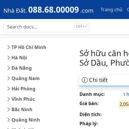
Skip to main content
Skip to docs navigation
088.68.00009
Trang chủ
Nhà Đất.
.com
TP Hồ Chí Minh
Sở hữu căn h
Hà Nội
Sở Dầu, Phư
Đà Nẵng
Quảng Nam
Chi tiết
Hải Phòng
Danh mục:
Căn 
Vĩnh Phúc
Giá bán:
2,05
Bắc Ninh
Diện tích:
Quảng Ninh
Pháp lý: