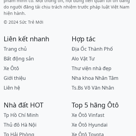
phẩm mình có. Mọi thông tin, nội dung liên quan tới tin đăng
do người đăng tải chịu trách nhiệm trước pháp luật Việt Nam
hiện hành.
© 2024 Sức Trẻ Mới
Liên kết nhanh
Hợp tác
Trang chủ
Địa Ốc Thành Phố
Bất động sản
Alo Vật Tư
Xe Ôtô
Thư viện nhà đẹp
Giới thiệu
Nha khoa Nhân Tâm
Liên hệ
Ts.Bs Võ Văn Nhân
Nhà đất HOT
Top 5 hãng Ôtô
Tp Hồ Chí Minh
Xe Ôtô Vinfast
Thủ đô Hà Nội
Xe Ôtô Hyundai
Tp Hải Phòng
Xe Ôtô Toyota