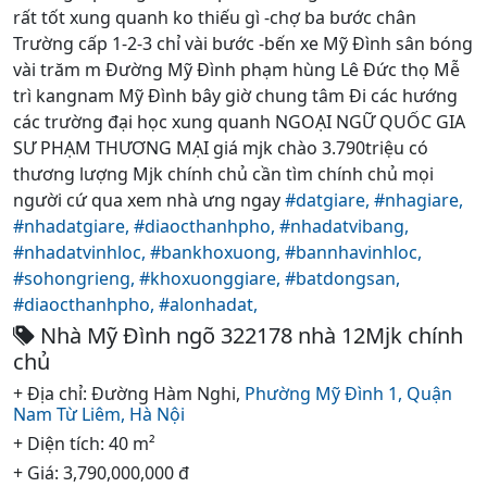
rất tốt xung quanh ko thiếu gì -chợ ba bước chân
Trường cấp 1-2-3 chỉ vài bước -bến xe Mỹ Đình sân bóng
vài trăm m Đường Mỹ Đình phạm hùng Lê Đức thọ Mễ
trì kangnam Mỹ Đình bây giờ chung tâm Đi các hướng
các trường đại học xung quanh NGOẠI NGỮ QUỐC GIA
SƯ PHẠM THƯƠNG MẠI giá mjk chào 3.790triệu có
thương lượng Mjk chính chủ cần tìm chính chủ mọi
người cứ qua xem nhà ưng ngay
#datgiare,
#nhagiare,
#nhadatgiare,
#diaocthanhpho,
#nhadatvibang,
#nhadatvinhloc,
#bankhoxuong,
#bannhavinhloc,
#sohongrieng,
#khoxuonggiare,
#batdongsan,
#diaocthanhpho,
#alonhadat,
Nhà Mỹ Đình ngõ 322178 nhà 12Mjk chính
chủ
+ Địa chỉ: Đường Hàm Nghi,
Phường Mỹ Đình 1,
Quận
Nam Từ Liêm,
Hà Nội
+ Diện tích: 40 m²
+ Giá: 3,790,000,000 đ