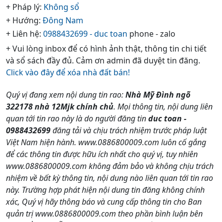
+ Pháp lý:
Không sổ
+ Hướng:
Đông Nam
+ Liên hệ:
0988432699 - duc toan
phone - zalo
+ Vui lòng inbox để có hình ảnh thật, thông tin chi tiết
và sổ sách đầy đủ. Cảm ơn admin đã duyệt tin đăng.
Click vào đây để xóa nhà đất bán!
Quý vị đang xem nội dung tin rao:
Nhà Mỹ Đình ngõ
322178 nhà 12Mjk chính chủ
. Mọi thông tin, nội dung liên
quan tới tin rao này là do người đăng tin
duc toan -
0988432699
đăng tải và chịu trách nhiệm trước pháp luật
Việt Nam hiện hành. www.0886800009.com luôn cố gắng
để các thông tin được hữu ích nhất cho quý vị, tuy nhiên
www.0886800009.com không đảm bảo và không chịu trách
nhiệm về bất kỳ thông tin, nội dung nào liên quan tới tin rao
này. Trường hợp phát hiện nội dung tin đăng không chính
xác, Quý vị hãy thông báo và cung cấp thông tin cho Ban
quản trị www.0886800009.com theo phần bình luận bên