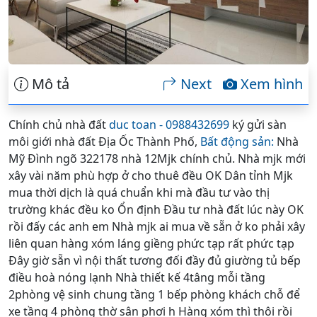
Mô tả
Next
Xem hình
Chính chủ nhà đất
duc toan - 0988432699
ký gửi sàn
môi giới nhà đất Địa Ốc Thành Phố,
Bất động sản:
Nhà
Mỹ Đình ngõ 322178 nhà 12Mjk chính chủ. Nhà mjk mới
xây vài năm phù hợp ở cho thuê đều OK Dân tỉnh Mjk
mua thời dịch là quá chuẩn khi mà đầu tư vào thị
trường khác đều ko Ổn định Đầu tư nhà đất lúc này OK
rồi đấy các anh em Nhà mjk ai mua về sẵn ở ko phải xây
liên quan hàng xóm láng giềng phức tạp rất phức tạp
Đây giờ sẵn vì nội thất tương đối đầy đủ giường tủ bếp
điều hoà nóng lạnh Nhà thiết kế 4tâng mỗi tầng
2phòng vệ sinh chung tầng 1 bếp phòng khách chỗ để
xe tầng 4 phòng thờ sân phơi h Hàng xóm thì thôi rồi