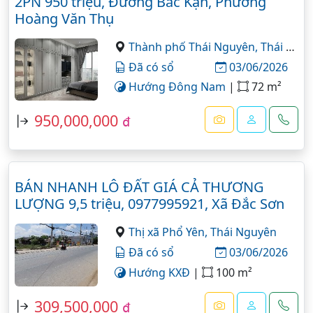
2PN 950 triệu, Đường Bắc Kạn, Phường
Hoàng Văn Thụ
Thành phố Thái Nguyên,
Thái Nguyên
Đã có sổ
03/06/2026
Hướng Đông Nam
|
72 m²
950,000,000
đ
BÁN NHANH LÔ ĐẤT GIÁ CẢ THƯƠNG
LƯỢNG 9,5 triệu, 0977995921, Xã Đắc Sơn
Thị xã Phổ Yên,
Thái Nguyên
Đã có sổ
03/06/2026
Hướng KXĐ
|
100 m²
309,500,000
đ