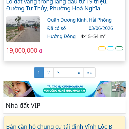
Lô đất vàng trong làng đầu tư 19 triệu,
Đường Tư Thủy, Phường Hoà Nghĩa
Quận Dương Kinh,
Hải Phòng
Đã có sổ
03/06/2026
Hướng Đông
|
4x15=54 m²
19,000,000
đ
1
2
3
…
»
»»
Nhà đất VIP
Bán căn hộ chung cư tái định Vĩnh Lộc B