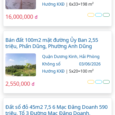
Hướng KXĐ
|
6x33=198 m²
16,000,000
đ
Bán đất 100m2 mặt đường Ủy Ban 2,55
triệu, Phấn Dũng, Phường Anh Dũng
Quận Dương Kinh,
Hải Phòng
Không sổ
03/06/2026
Hướng KXĐ
|
5x20=100 m²
2,550,000
đ
Đất sổ đỏ 45m2 7,5 6 Mạc Đăng Doanh 590
triệu, Tổ 3 Đường Mạc Đăng Doanh,