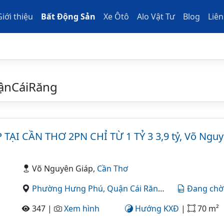
Giới thiệu
Bất Động Sản
Xe Ôtô
Alo Vật Tư
Blog
Liên
ậnCáiRăng
ẠI CẦN THƠ 2PN CHỈ TỪ 1 TỶ 3 3,9 tỷ, Võ Ngu
Võ Nguyên Giáp,
Cần Thơ
Phường Hưng Phú,
Quận Cái Răng,
Cần Thơ
Đang chờ
347 |
Xem hình
Hướng KXĐ
|
70 m²