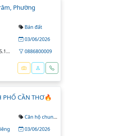
Trâm, Phường
Bán đất
03/06/2026
5x35=180 m²
0886800009
H PHỐ CẦN THƠ🔥
Căn hộ chung cư
iêng
03/06/2026