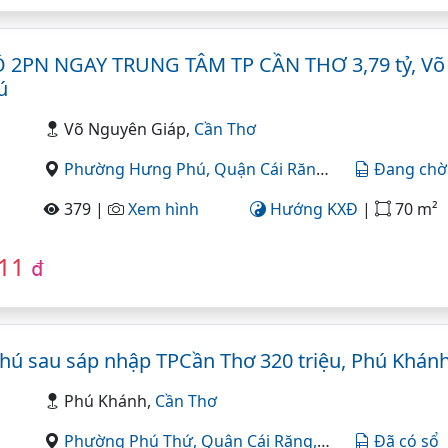
2PN NGAY TRUNG TÂM TP CẦN THƠ 3,79 tỷ, Võ 
ú
Võ Nguyên Giáp,
Cần Thơ
Phường Hưng Phú,
Quận Cái Răng,
Cần Thơ
Đang chờ
379 |
Xem hình
Hướng KXĐ
|
70 m²
811
đ
ú sau sáp nhập TPCần Thơ 320 triệu, Phú Khán
Phú Khánh,
Cần Thơ
Phường Phú Thứ,
Quận Cái Răng,
Cần Thơ
Đã có sổ