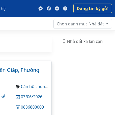
 hệ
Đăng tin ký gửi
Chọn danh mục
Nhà đất
Nhà đất xã lân cận
yên Giáp, Phường
Căn hộ chung cư
 sổ
03/06/2026
0886800009