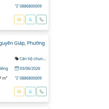
0886800009
guyên Giáp, Phường
Căn hộ chung cư
iêng
03/06/2026
7 m²
0886800009