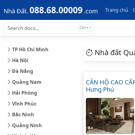
Skip to main content
Skip to docs navigation
088.68.00009
Trang chủ
Nhà Đất.
.com
TP Hồ Chí Minh
Nhà đất Qu
Hà Nội
Đà Nẵng
CĂN HỘ CAO CẤP T
Quảng Nam
Hưng Phú
Hải Phòng
Vĩnh Phúc
Bắc Ninh
Quảng Ninh