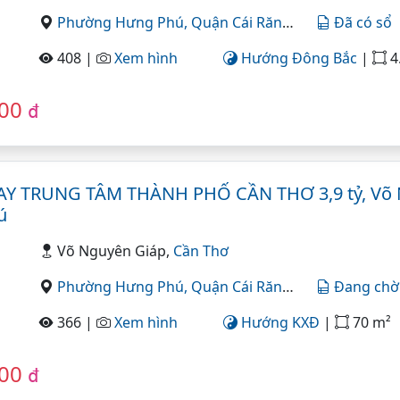
Phường Hưng Phú,
Quận Cái Răng,
Cần Thơ
Đã có sổ
408 |
Xem hình
Hướng Đông Bắc
|
4.5x18.8
000
đ
Y TRUNG TÂM THÀNH PHỐ CẦN THƠ 3,9 tỷ, Võ 
ú
Võ Nguyên Giáp,
Cần Thơ
Phường Hưng Phú,
Quận Cái Răng,
Cần Thơ
Đang chờ
366 |
Xem hình
Hướng KXĐ
|
70 m²
000
đ