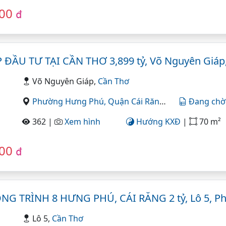
000
đ
ĐẦU TƯ TẠI CẦN THƠ 3,899 tỷ, Võ Nguyên Giáp
Võ Nguyên Giáp,
Cần Thơ
Phường Hưng Phú,
Quận Cái Răng,
Cần Thơ
Đang chờ
362 |
Xem hình
Hướng KXĐ
|
70 m²
000
đ
G TRÌNH 8 HƯNG PHÚ, CÁI RĂNG 2 tỷ, Lô 5, P
Lô 5,
Cần Thơ