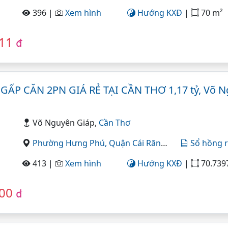
396 |
Xem hình
Hướng KXĐ
|
70 m²
811
đ
ẤP CĂN 2PN GIÁ RẺ TẠI CẦN THƠ 1,17 tỷ, Võ N
Võ Nguyên Giáp,
Cần Thơ
Phường Hưng Phú,
Quận Cái Răng,
Cần Thơ
Sổ hồng r
413 |
Xem hình
Hướng KXĐ
|
70.739
000
đ