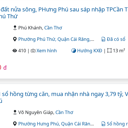
 đất nửa sông, PHưng Phú sau sáp nhập TPCần Th
hú Thứ
Phú Khánh,
Cần Thơ
Phường Phú Thứ,
Quận Cái Răng,
Cần Thơ
Đã có sổ
410 |
Xem hình
Hướng KXĐ
|
13 m²
0
đ
sổ hồng từng căn, mua nhận nhà ngay 3,79 tỷ, 
ú
Võ Nguyên Giáp,
Cần Thơ
Phường Hưng Phú,
Quận Cái Răng,
Cần Thơ
Sổ hồng r