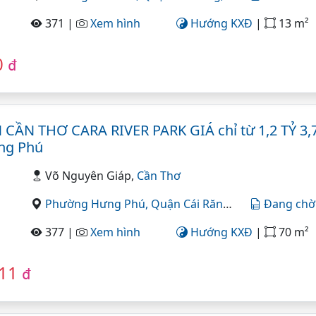
371 |
Xem hình
Hướng KXĐ
|
13 m²
0
đ
ẦN THƠ CARA RIVER PARK GIÁ chỉ từ 1,2 TỶ 3,7
ng Phú
Võ Nguyên Giáp,
Cần Thơ
Phường Hưng Phú,
Quận Cái Răng,
Cần Thơ
Đang chờ
377 |
Xem hình
Hướng KXĐ
|
70 m²
811
đ