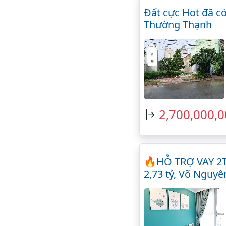
Đất cực Hot đã c
Thường Thạnh
2,700,000,
🔥HỖ TRỢ VAY 
2,73 tỷ, Võ Nguy