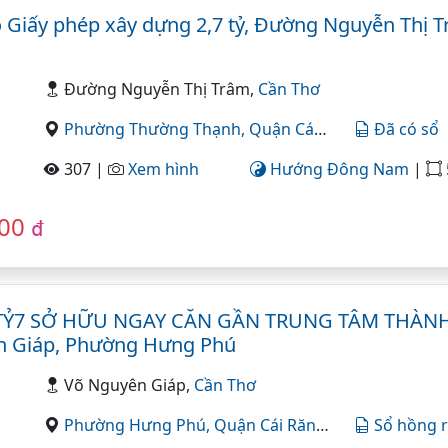
ó Giấy phép xây dựng 2,7 tỷ, Đường Nguyễn Thị 
Đường Nguyễn Thị Trâm,
Cần Thơ
Phường Thường Thạnh,
Quận Cái Răng,
Cần Thơ
Đã có sổ
307 |
Xem hình
Hướng Đông Nam
|
5.1
000
đ
2TỶ7 SỞ HỮU NGAY CĂN GẦN TRUNG TÂM THÀN
ên Giáp, Phường Hưng Phú
Võ Nguyên Giáp,
Cần Thơ
Phường Hưng Phú,
Quận Cái Răng,
Cần Thơ
Sổ hồng r