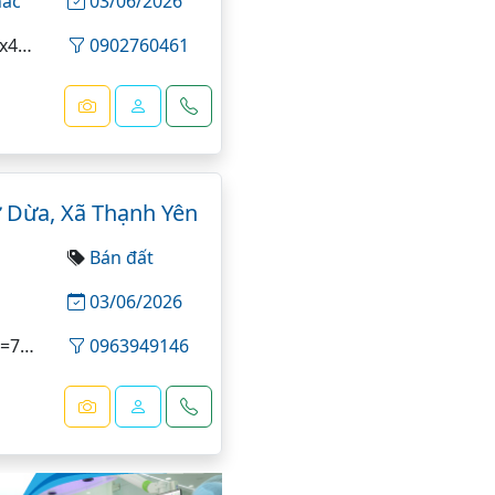
g
hác
03/06/2026
284 m²
0902760461
ờ Dừa, Xã Thạnh Yên
Bán đất
03/06/2026
0 m²
0963949146