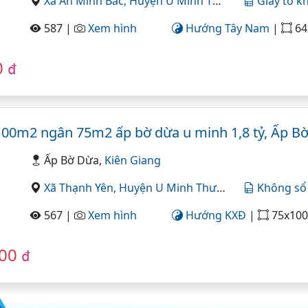
Xã An Minh Bắc,
Huyện U Minh Thượng,
Kiên Gian
Giấy tờ k
587 |
Xem hình
Hướng Tây Nam
|
64x40=
0
đ
 100m2 ngân 75m2 ấp bờ dừa u minh 1,8 tỷ, Ấp B
Ấp Bờ Dừa,
Kiên Giang
Xã Thạnh Yên,
Huyện U Minh Thượng,
Kiên Giang
Không sổ
567 |
Xem hình
Hướng KXĐ
|
75x100=750
000
đ