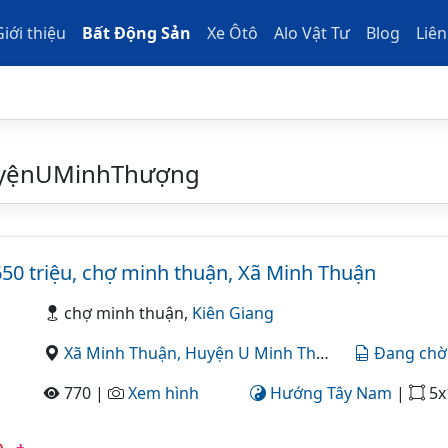
Giới thiệu
Bất Động Sản
Xe Ôtô
Alo Vật Tư
Blog
Liên
uyệnUMinhThượng
650 triệu, chợ minh thuận, Xã Minh Thuận
chợ minh thuận,
Kiên Giang
Xã Minh Thuận,
Huyện U Minh Thượng,
Kiên Giang
Đang chờ
770 |
Xem hình
Hướng Tây Nam
|
5x15=