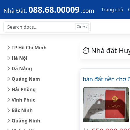
Skip to main content
Skip to docs navigation
088.68.00009
Trang chủ
Nhà Đất.
.com
TP Hồ Chí Minh
Nhà đất H
Hà Nội
Đà Nẵng
bán đất nền chợ 
Quảng Nam
Hải Phòng
Vĩnh Phúc
Bắc Ninh
Quảng Ninh