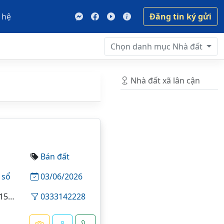
 hệ
Đăng tin ký gửi
Chọn danh mục
Nhà đất
Nhà đất xã lân cận
Bán đất
 sổ
03/06/2026
75 m²
0333142228