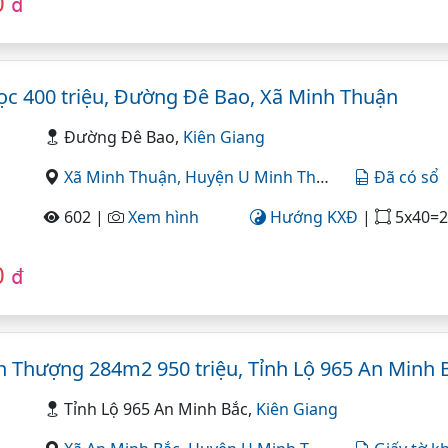
0
đ
ọc 400 triệu, Đường Đê Bao, Xã Minh Thuận
Đường Đê Bao,
Kiên Giang
Xã Minh Thuận,
Huyện U Minh Thượng,
Kiên Giang
Đã có sổ
602 |
Xem hình
Hướng KXĐ
|
5x40=20
0
đ
 Thượng 284m2 950 triệu, Tỉnh Lộ 965 An Minh 
Tỉnh Lộ 965 An Minh Bắc,
Kiên Giang