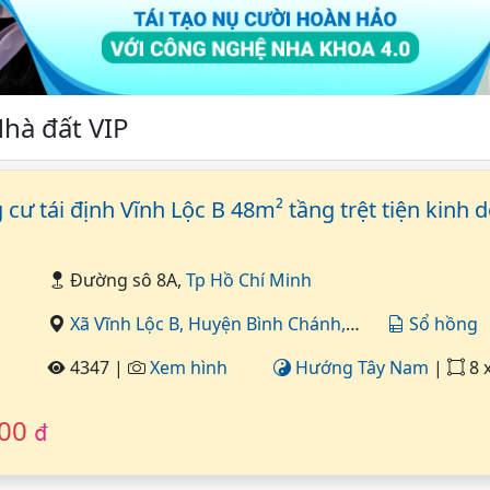
hà đất VIP
cư tái định Vĩnh Lộc B 48m² tầng trệt tiện kinh 
Đường sô 8A,
Tp Hồ Chí Minh
Xã Vĩnh Lộc B,
Huyện Bình Chánh,
Tp Hồ Chí Minh
Sổ hồng
4347 |
Xem hình
Hướng Tây Nam
|
8 x 6 =
000
đ