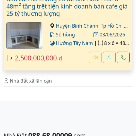
48m² tầng trệt tiện kinh doanh bán cafe giá
25 tỷ thương lượng
Huyện Bình Chánh,
Tp Hồ Chí Minh
Sổ hồng
03/06/2026
Hướng Tây Nam
|
8 x 6 = 48 m²
2,500,000,000
đ
Nhà đất xã lân cận
088.68.00009
Nhà Đất.
.com