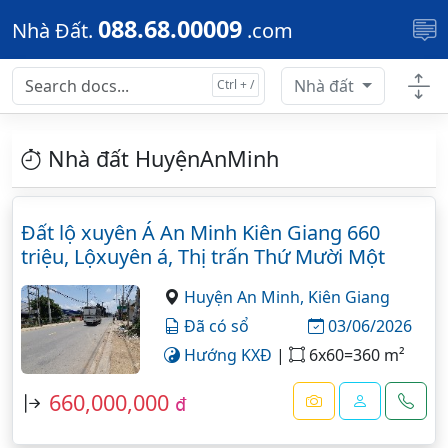
Skip to main content
088.68.00009
Nhà Đất.
.com
Nhà đất
Nhà đất HuyệnAnMinh
Đất lộ xuyên Á An Minh Kiên Giang 660
triệu, Lộxuyên á, Thị trấn Thứ Mười Một
Huyện An Minh,
Kiên Giang
Đã có sổ
03/06/2026
Hướng KXĐ
|
6x60=360 m²
660,000,000
đ