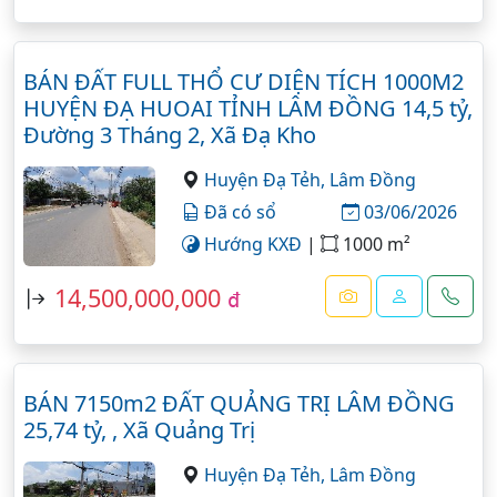
BÁN ĐẤT FULL THỔ CƯ DIỆN TÍCH 1000M2
HUYỆN ĐẠ HUOAI TỈNH LÂM ĐỒNG 14,5 tỷ,
Đường 3 Tháng 2, Xã Đạ Kho
Huyện Đạ Tẻh,
Lâm Đồng
Đã có sổ
03/06/2026
Hướng KXĐ
|
1000 m²
14,500,000,000
đ
BÁN 7150m2 ĐẤT QUẢNG TRỊ LÂM ĐỒNG
25,74 tỷ, , Xã Quảng Trị
Huyện Đạ Tẻh,
Lâm Đồng