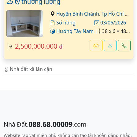
25 tỷ thương lượng
Huyện Bình Chánh,
Tp Hồ Chí Minh
Sổ hồng
03/06/2026
Hướng Tây Nam
|
8 x 6 = 48 m²
2,500,000,000
đ
Nhà đất xã lân cận
088.68.00009
Nhà Đất.
.com
Website rao vặt miễn phí, không cần tạo tài khoản đăng nhập,