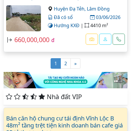
Huyện Đạ Tẻh,
Lâm Đồng
Đã có sổ
03/06/2026
Hướng KXĐ
|
4410 m²
660,000,000
đ
1
2
»
Nhà đất VIP
Bán căn hộ chung cư tái định Vĩnh Lộc B
48m² tầng trệt tiện kinh doanh bán cafe giá