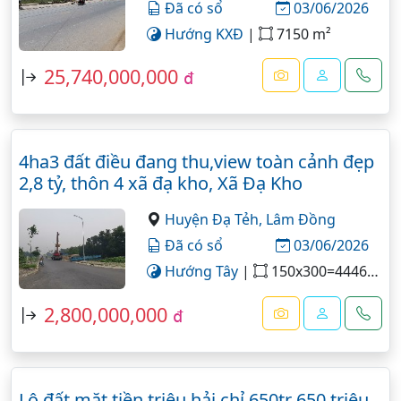
Đã có sổ
03/06/2026
Hướng KXĐ
|
7150 m²
25,740,000,000
đ
4ha3 đất điều đang thu,view toàn cảnh đẹp
2,8 tỷ, thôn 4 xã đạ kho, Xã Đạ Kho
Huyện Đạ Tẻh,
Lâm Đồng
Đã có sổ
03/06/2026
Hướng Tây
|
150x300=44468 m²
2,800,000,000
đ
Lô đất mặt tiền triệu hải chỉ 650tr 650 triệu,