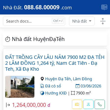
Skip to main content
088.68.00009
Nhà Đất.
.com
Nhà đất
Nhà đất HuyệnĐạTẻh
ĐẤT TRỒNG CÂY LÂU NĂM 7900 M2 ĐẠ TẺH
2 LÂM ĐỒNG 1,264 tỷ, Nam Cát Tiên - Đạ
Teh, Xã Đạ Kho
Huyện Đạ Tẻh,
Lâm Đồng
Đã có sổ
03/06/2026
Hướng KXĐ
|
7900 m²
1,264,000,000
đ