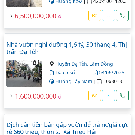
Hướng KXĐ
|
420x100=42000 m²
6,500,000,000
đ
Nhà vườn nghỉ dưỡng 1,6 tỷ, 30 tháng 4, Thị
trấn Đạ Tẻh
Huyện Đạ Tẻh,
Lâm Đồng
Đã có sổ
03/06/2026
Hướng Tây Nam
|
10x30=302 m²
1,600,000,000
đ
Dịch cần tiền bán gấp vườn để trả nợgiá cực
rẻ 660 triệu, thôn 2., Xã Triệu Hải