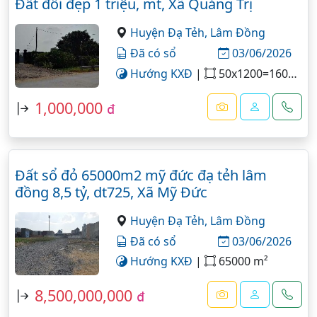
Đất đồi đẹp 1 triệu, mt, Xã Quảng Trị
Huyện Đạ Tẻh,
Lâm Đồng
Đã có sổ
03/06/2026
Hướng KXĐ
|
50x1200=160000 m²
1,000,000
đ
Đất sổ đỏ 65000m2 mỹ đức đạ tẻh lâm
đồng 8,5 tỷ, dt725, Xã Mỹ Đức
Huyện Đạ Tẻh,
Lâm Đồng
Đã có sổ
03/06/2026
Hướng KXĐ
|
65000 m²
8,500,000,000
đ