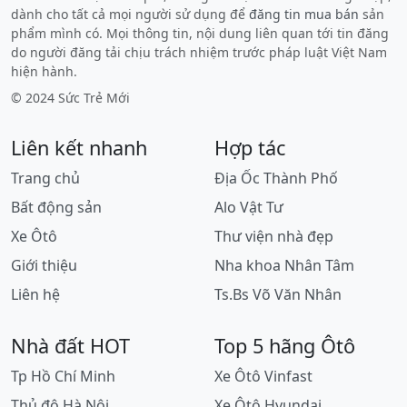
dành cho tất cả mọi người sử dụng để
đăng tin mua bán
sản
phẩm mình có. Mọi thông tin, nội dung liên quan tới tin đăng
do người đăng tải chịu trách nhiệm trước pháp luật Việt Nam
hiện hành.
© 2024 Sức Trẻ Mới
Liên kết nhanh
Hợp tác
Trang chủ
Địa Ốc Thành Phố
Bất động sản
Alo Vật Tư
Xe Ôtô
Thư viện nhà đẹp
Giới thiệu
Nha khoa Nhân Tâm
Liên hệ
Ts.Bs Võ Văn Nhân
Nhà đất HOT
Top 5 hãng Ôtô
Tp Hồ Chí Minh
Xe Ôtô Vinfast
Thủ đô Hà Nội
Xe Ôtô Hyundai