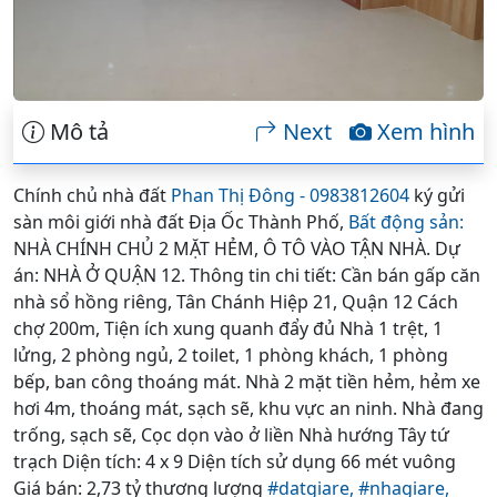
Mô tả
Next
Xem hình
Chính chủ nhà đất
Phan Thị Đông - 0983812604
ký gửi
sàn môi giới nhà đất Địa Ốc Thành Phố,
Bất động sản:
NHÀ CHÍNH CHỦ 2 MẶT HẺM, Ô TÔ VÀO TẬN NHÀ. Dự
án: NHÀ Ở QUẬN 12. Thông tin chi tiết: Cần bán gấp căn
nhà sổ hồng riêng, Tân Chánh Hiệp 21, Quận 12 Cách
chợ 200m, Tiện ích xung quanh đẩy đủ Nhà 1 trệt, 1
lửng, 2 phòng ngủ, 2 toilet, 1 phòng khách, 1 phòng
bếp, ban công thoáng mát. Nhà 2 mặt tiền hẻm, hẻm xe
hơi 4m, thoáng mát, sạch sẽ, khu vực an ninh. Nhà đang
trống, sạch sẽ, Cọc dọn vào ở liền Nhà hướng Tây tứ
trạch Diện tích: 4 x 9 Diện tích sử dụng 66 mét vuông
Giá bán: 2,73 tỷ thương lượng
#datgiare,
#nhagiare,