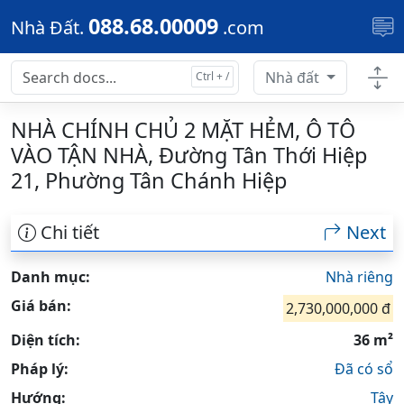
Skip to main content
088.68.00009
Nhà Đất.
.com
Nhà đất
NHÀ CHÍNH CHỦ 2 MẶT HẺM, Ô TÔ
VÀO TẬN NHÀ, Đường Tân Thới Hiệp
21, Phường Tân Chánh Hiệp
Chi tiết
Next
Danh mục:
Nhà riêng
Giá bán:
2,730,000,000 đ
Diện tích:
36 m²
Pháp lý:
Đã có sổ
Hướng:
Tây