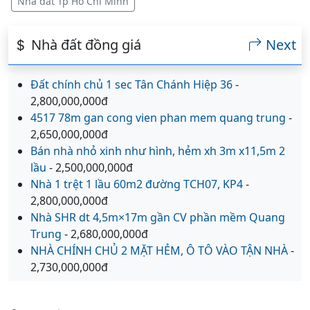
Nhà đất Tp Hồ Chí Minh
Nhà đất đồng giá
Next
Đất chính chủ 1 sec Tân Chánh Hiệp 36
-
2,800,000,000đ
4517 78m gan cong vien phan mem quang trung
-
2,650,000,000đ
Bán nhà nhỏ xinh như hình, hẻm xh 3m x11,5m 2
lầu
- 2,500,000,000đ
Nhà 1 trệt 1 lầu 60m2 đường TCH07, KP4
-
2,800,000,000đ
Nhà SHR dt 4‚5m×17m gần CV phần mềm Quang
Trung
- 2,680,000,000đ
NHÀ CHÍNH CHỦ 2 MẶT HẺM, Ô TÔ VÀO TẬN NHÀ
-
2,730,000,000đ