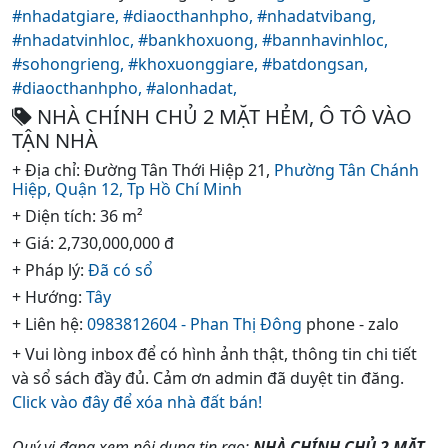
#nhadatgiare,
#diaocthanhpho,
#nhadatvibang,
#nhadatvinhloc,
#bankhoxuong,
#bannhavinhloc,
#sohongrieng,
#khoxuonggiare,
#batdongsan,
#diaocthanhpho,
#alonhadat,
NHÀ CHÍNH CHỦ 2 MẶT HẺM, Ô TÔ VÀO
TẬN NHÀ
+ Địa chỉ: Đường Tân Thới Hiệp 21,
Phường Tân Chánh
Hiệp,
Quận 12,
Tp Hồ Chí Minh
+ Diện tích: 36 m²
+ Giá: 2,730,000,000 đ
+ Pháp lý:
Đã có sổ
+ Hướng:
Tây
+ Liên hệ:
0983812604 - Phan Thị Đông
phone - zalo
+ Vui lòng inbox để có hình ảnh thật, thông tin chi tiết
và sổ sách đầy đủ. Cảm ơn admin đã duyệt tin đăng.
Click vào đây để xóa nhà đất bán!
Quý vị đang xem nội dung tin rao:
NHÀ CHÍNH CHỦ 2 MẶT