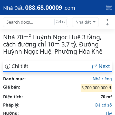
Skip to main content
088.68.00009
Nhà Đất.
.com
Nhà đất
Nhà 70m² Huỳnh Ngọc Huệ 3 tầng,
cách đường chỉ 10m 3,7 tỷ, Đường
Huỳnh Ngọc Huệ, Phường Hòa Khê
Chi tiết
Next
Danh mục:
Nhà riêng
Giá bán:
3,700,000,000 đ
Diện tích:
70 m²
Pháp lý:
Đã có sổ
Hướng:
Tây