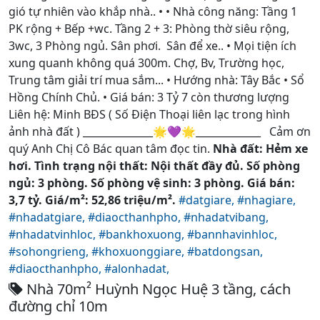
gió tự nhiên vào khắp nhà.. • • Nhà công năng: Tầng 1
PK rộng + Bếp +wc. Tầng 2 + 3: Phòng thờ siêu rộng,
3wc, 3 Phòng ngủ. Sân phơi. Sân để xe.. • Mọi tiện ích
xung quanh không quá 300m. Chợ, Bv, Trường học,
Trung tâm giải trí mua sắm... • Hướng nhà: Tây Bắc • Sổ
Hồng Chính Chủ. • Giá bán: 3 Tỷ 7 còn thương lượng
Liên hệ: Minh BĐS ( Số Điện Thoại liên lạc trong hình
ảnh nhà đất ) ______________🌟💜🌟_____________ Cảm ơn
quý Anh Chị Cô Bác quan tâm đọc tin.
Nhà đất: Hẻm xe
hơi. Tình trạng nội thất: Nội thất đầy đủ. Số phòng
ngủ: 3 phòng. Số phòng vệ sinh: 3 phòng. Giá bán:
3,7 tỷ. Giá/m²: 52,86 triệu/m².
#datgiare,
#nhagiare,
#nhadatgiare,
#diaocthanhpho,
#nhadatvibang,
#nhadatvinhloc,
#bankhoxuong,
#bannhavinhloc,
#sohongrieng,
#khoxuonggiare,
#batdongsan,
#diaocthanhpho,
#alonhadat,
Nhà 70m² Huỳnh Ngọc Huệ 3 tầng, cách
đường chỉ 10m