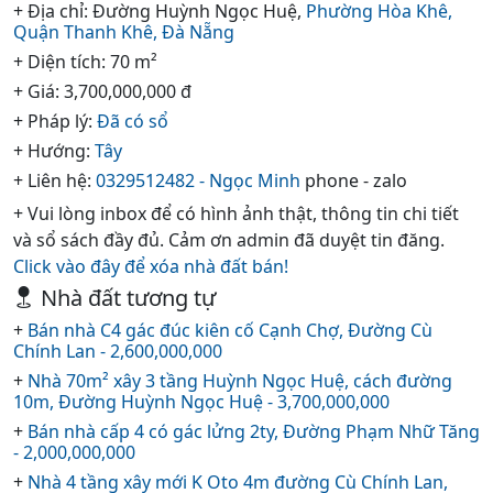
+ Địa chỉ: Đường Huỳnh Ngọc Huệ,
Phường Hòa Khê,
Quận Thanh Khê,
Đà Nẵng
+ Diện tích: 70 m²
+ Giá: 3,700,000,000 đ
+ Pháp lý:
Đã có sổ
+ Hướng:
Tây
+ Liên hệ:
0329512482 - Ngọc Minh
phone - zalo
+ Vui lòng inbox để có hình ảnh thật, thông tin chi tiết
và sổ sách đầy đủ. Cảm ơn admin đã duyệt tin đăng.
Click vào đây để xóa nhà đất bán!
Nhà đất tương tự
+
Bán nhà C4 gác đúc kiên cố Cạnh Chợ, Đường Cù
Chính Lan - 2,600,000,000
+
Nhà 70m² xây 3 tầng Huỳnh Ngọc Huệ, cách đường
10m, Đường Huỳnh Ngọc Huệ - 3,700,000,000
+
Bán nhà cấp 4 có gác lửng 2ty, Đường Phạm Nhữ Tăng
- 2,000,000,000
+
Nhà 4 tầng xây mới K Oto 4m đường Cù Chính Lan,