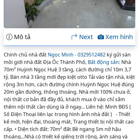
Mô tả
Next
Xem hình
Chính chủ nhà đất
Ngọc Minh - 0329512482
ký gửi sàn
môi giới nhà đất Địa Ốc Thành Phố,
Bất động sản:
Nhà
70m² Huỳnh Ngọc Huệ 3 tầng, cách đường chỉ 10m 3,7
tỷ. Bán nhà 3 tầng mới đẹp kiệt otto Tải vào tận nhà, kiệt
rộng 3m hơn, cách đường chính Huỳnh Ngọc Huệ đúng
20m gần đường, thông thoáng. Nhà mới 100% chưa ở,
nội thất cơ bản đã đầy đủ, khách mua ở vào chỉ sắm
thêm nội thất cần dùng là ở ngay... Liên hệ: Minh BĐS (
Số Điện Thoại liên lạc trong hình ảnh nhà đất ) - Thiết
kế mới, hiện đại, thoáng mát, Trang thiết bị nội thất cao
cấp. • Diện tích đất: 70m² đất Bề ngang 5m nở hậu
thoáng...Nhà có thiết kế giếng trời rộng, ánh sáng và