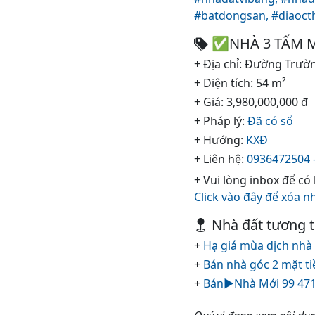
#batdongsan,
#diaoc
✅NHÀ 3 TẤM M
+ Địa chỉ: Đường Trườ
+ Diện tích: 54 m²
+ Giá: 3,980,000,000 đ
+ Pháp lý:
Đã có sổ
+ Hướng:
KXĐ
+ Liên hệ:
0936472504 
+ Vui lòng inbox để có
Click vào đây để xóa n
Nhà đất tương 
+
Hạ giá mùa dịch nhà 
+
Bán nhà góc 2 mặt t
+
Bán▶️Nhà Mới 99 471