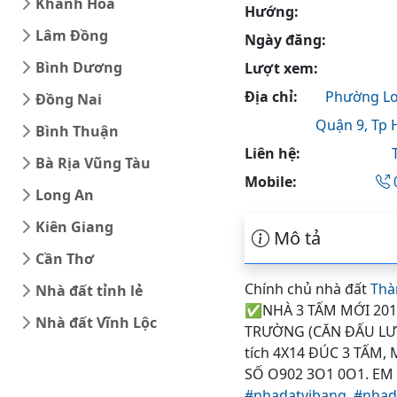
Khánh Hòa
Hướng:
Lâm Đồng
Ngày đăng:
Bình Dương
Lượt xem:
Địa chỉ:
Phường Lo
Đồng Nai
Quận 9,
Tp 
Bình Thuận
Liên hệ:
Bà Rịa Vũng Tàu
Mobile:
Long An
Kiên Giang
Mô tả
Cần Thơ
Chính chủ nhà đất
Thà
Nhà đất tỉnh lẻ
✅NHÀ 3 TẤM MỚI 201
Nhà đất Vĩnh Lộc
TRƯỜNG (CĂN ĐẤU LƯ
tích 4X14 ĐÚC 3 TẤM
SỐ O902 3O1 0O1. EM
#nhadatvibang,
#nhad