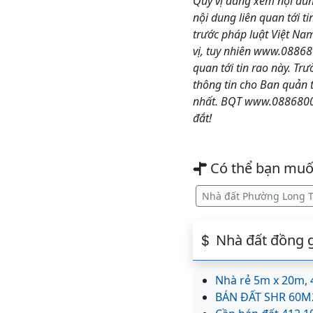
Quý vị đang xem nội dun
nội dung liên quan tới t
trước pháp luật Việt Na
vị, tuy nhiên www.08868
quan tới tin rao này. Tr
thông tin cho Ban quản 
nhất. BQT www.08868000
đắt!
Có thể bạn mu
Nhà đất Phường Long 
Nhà đất đồng g
Nhà rẻ 5m x 20m, 4
BÁN ĐẤT SHR 60M