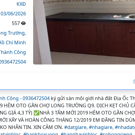
KXĐ
03/06/2026
557
ng Trường,
Hồ Chí Minh
Thành Công
0936472504
nh Công - 0936472504
ký gửi sàn môi giới nhà đất Địa Ốc 
9 HẺM OTO GẦN CHỢ LONG TRƯỜNG Q9. DỊCH KẸT CHỦ CẦ
NG GIÁ 4,3 TỶ) ✅NHÀ 3 TẤM MỚI 2019 HẺM OTO GẦN CHỢ
, MỚI XÂY VÀ HOÀN CÔNG THÁNG 12/2019 EM ĐĂNG TIN DÙ
 KO NHẮN TIN. XIN CẢM ƠN.
#datgiare,
#nhagiare,
#nhadat
atvinhloc,
#bankhoxuong,
#bannhavinhloc,
#sohongrieng,