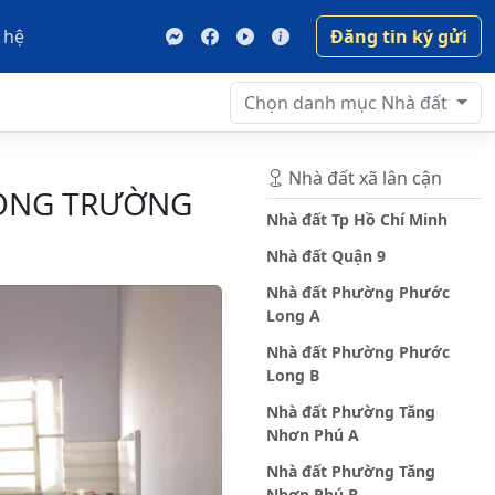
 hệ
Đăng tin ký gửi
Chọn danh mục
Nhà đất
Nhà đất xã lân cận
LONG TRƯỜNG
Nhà đất Tp Hồ Chí Minh
Nhà đất Quận 9
Nhà đất Phường Phước
Long A
Nhà đất Phường Phước
Long B
Nhà đất Phường Tăng
Nhơn Phú A
Nhà đất Phường Tăng
Nhơn Phú B