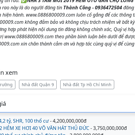
g tin rao:
✅NHÀ 3 TẤM MỚI 2019 HẺM OTO GẦN CHỢ LONG
in rao này là do người đăng tin
Thành Công - 0936472504
đăng 
m hiện hành. www.0886800009.com luôn cố gắng để các thông ti
00009.com không đảm bảo và không chịu trách nhiệm về bất kỳ t
ường hợp phát hiện nội dung tin đăng không chính xác, Quý vị h
trị www.0886800009.com theo phần bình luận bên dưới để được 
09.com xin chân thành cảm ơn và hợp tác cùng quý vị để cùng
ốn xem
Trường
Nhà đất Quận 9
Nhà đất Tp Hồ Chí Minh
iá
,2 tỷ, SHR, 100 thổ cư
- 4,200,000,000đ
2 HẺM XE HƠI 40 VÕ VĂN HÁT THỦ ĐỨC
- 3,750,000,000đ