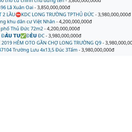
00 thổ cư chính chủ đứng tên
- 3,800,000,000đ
96 Lã Xuân Oai
- 3,850,000,000đ
ỆT 2 LẦU⛔KDC LONG TRƯỜNG TPTHỦ ĐỨC
- 3,980,000,000đ
ong khu dân cư Việt Nhân
- 4,200,000,000đ
 phố Thủ Đức 72m2
- 4,200,000,000đ
 Đ𝗔̂̀𝗨 𝗧𝗨̛✅Đ𝗘̂̀𝗨 ĐC
- 3,980,000,000đ
 2019 HẺM OTO GẦN CHỢ LONG TRƯỜNG Q9
- 3,980,000,0
47104 Trường Lưu 4x13,5 Đúc 3Tấm
- 3,980,000,000đ