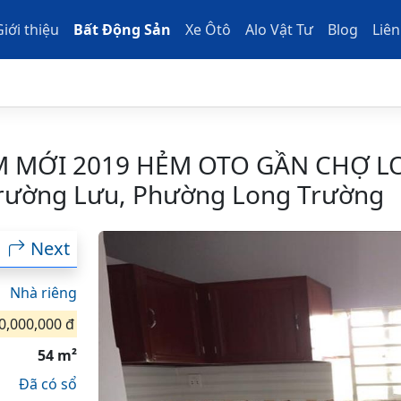
Giới thiệu
Bất Động Sản
Xe Ôtô
Alo Vật Tư
Blog
Liên
 MỚI 2019 HẺM OTO GẦN CHỢ 
rường Lưu, Phường Long Trường
Next
Nhà riêng
0,000,000 đ
54 m²
Đã có sổ