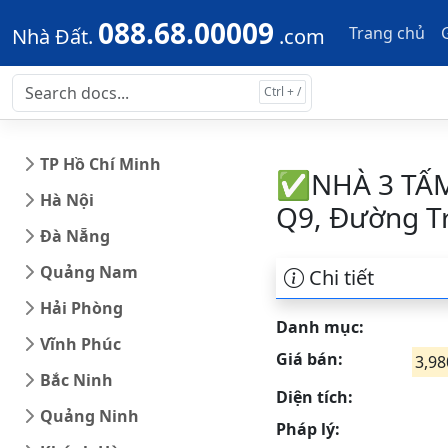
Skip to main content
Skip to docs navigation
088.68.00009
Trang chủ
Nhà Đất.
.com
TP Hồ Chí Minh
✅NHÀ 3 TẤM
Hà Nội
Q9, Đường T
Đà Nẵng
Quảng Nam
Chi tiết
Hải Phòng
Danh mục:
Vĩnh Phúc
Giá bán:
3,98
Bắc Ninh
Diện tích:
Quảng Ninh
Pháp lý: