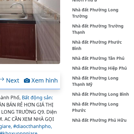
Nhà đất Phường Long
Trường
Nhà đất Phường Trường
Thạnh
Nhà đất Phường Phước
Bình
Nhà đất Phường Tân Phú
Nhà đất Phường Hiệp Phú
Nhà đất Phường Long
Next
Xem hình
Thạnh Mỹ
Nhà đất Phường Long Bình
Thành Phố,
Bất động sản:
Nhà đất Phường Long
N BÁN RẺ HƠN GIÁ THỊ
Phước
 LONG TRƯỜNG Q9. Diện
M. AC CẦN XEM NHÀ GỌI
Nhà đất Phường Phú Hữu
giare,
#diaocthanhpho,
#khoxuonggiare,