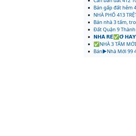
Cần bán đất 412 1
Bán gấp đất hẻm 4
NHÀ PHỐ 413 TR
Bán nhà 3 tấm, tr
Đất Quận 9 Thành
𝗡𝗛𝗔̀ 𝗥𝗘̉✅𝗢̛̉ 𝗛𝗔
✅NHÀ 3 TẤM MỚI
Bán▶️Nhà Mới 99 