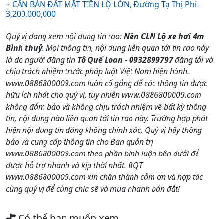
+
CẦN BÁN ĐẤT MẶT TIỀN LỘ LỚN, Đường Tạ Thị Phi -
3,200,000,000
Quý vị đang xem nội dung tin rao:
Nền CLN Lộ xe hơi 4m
Bình thuỷ
. Mọi thông tin, nội dung liên quan tới tin rao này
là do người đăng tin
Tô Quế Loan - 0932899797
đăng tải và
chịu trách nhiệm trước pháp luật Việt Nam hiện hành.
www.0886800009.com luôn cố gắng để các thông tin được
hữu ích nhất cho quý vị, tuy nhiên www.0886800009.com
không đảm bảo và không chịu trách nhiệm về bất kỳ thông
tin, nội dung nào liên quan tới tin rao này. Trường hợp phát
hiện nội dung tin đăng không chính xác, Quý vị hãy thông
báo và cung cấp thông tin cho Ban quản trị
www.0886800009.com theo phần bình luận bên dưới để
được hỗ trợ nhanh và kịp thời nhất. BQT
www.0886800009.com xin chân thành cảm ơn và hợp tác
cùng quý vị để cùng chia sẽ và mua nhanh bán đắt!
Có thể bạn muốn xem