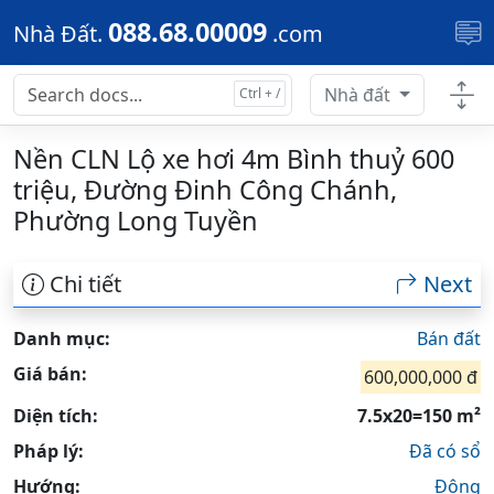
Skip to main content
088.68.00009
Nhà Đất.
.com
Nhà đất
Nền CLN Lộ xe hơi 4m Bình thuỷ 600
triệu, Đường Đinh Công Chánh,
Phường Long Tuyền
Chi tiết
Next
Danh mục:
Bán đất
Giá bán:
600,000,000 đ
Diện tích:
7.5x20=150 m²
Pháp lý:
Đã có sổ
Hướng:
Đông