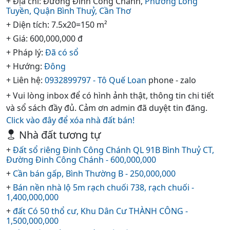
+ Địa chỉ: Đường Đinh Công Chánh,
Phường Long
Tuyền,
Quận Bình Thuỷ,
Cần Thơ
+ Diện tích: 7.5x20=150 m²
+ Giá: 600,000,000 đ
+ Pháp lý:
Đã có sổ
+ Hướng:
Đông
+ Liên hệ:
0932899797 - Tô Quế Loan
phone - zalo
+ Vui lòng inbox để có hình ảnh thật, thông tin chi tiết
và sổ sách đầy đủ. Cảm ơn admin đã duyệt tin đăng.
Click vào đây để xóa nhà đất bán!
Nhà đất tương tự
+
Đất sổ riêng Đinh Công Chánh QL 91B Bình Thuỷ CT,
Đường Đinh Công Chánh - 600,000,000
+
Cần bán gấp, Bình Thường B - 250,000,000
+
Bán nền nhà lộ 5m rạch chuối 738, rạch chuối -
1,400,000,000
+
đất Có 50 thổ cư, Khu Dân Cư THÀNH CÔNG -
1,500,000,000