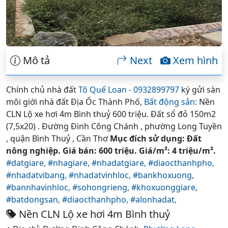
Mô tả
Next
Xem hình
Chính chủ nhà đất
Tô Quế Loan - 0932899797
ký gửi sàn
môi giới nhà đất Địa Ốc Thành Phố,
Bất động sản:
Nền
CLN Lộ xe hơi 4m Bình thuỷ 600 triệu. Đất sổ đỏ 150m2
(7,5x20) . Đường Đinh Công Chánh , phường Long Tuyền
, quận Bình Thuỷ , Cần Thơ
Mục đích sử dụng: Đất
nông nghiệp. Giá bán: 600 triệu. Giá/m²: 4 triệu/m².
#datgiare,
#nhagiare,
#nhadatgiare,
#diaocthanhpho,
#nhadatvibang,
#nhadatvinhloc,
#bankhoxuong,
#bannhavinhloc,
#sohongrieng,
#khoxuonggiare,
#batdongsan,
#diaocthanhpho,
#alonhadat,
Nền CLN Lộ xe hơi 4m Bình thuỷ