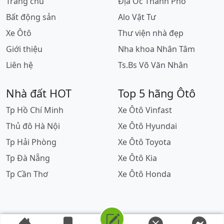
Trang chủ
Địa Ốc Thành Phố
Bất động sản
Alo Vật Tư
Xe Ôtô
Thư viện nhà đẹp
Giới thiệu
Nha khoa Nhân Tâm
Liên hệ
Ts.Bs Võ Văn Nhân
Nhà đất HOT
Top 5 hãng Ôtô
Tp Hồ Chí Minh
Xe Ôtô Vinfast
Thủ đô Hà Nội
Xe Ôtô Hyundai
Tp Hải Phòng
Xe Ôtô Toyota
Tp Đà Nẵng
Xe Ôtô Kia
Tp Cần Thơ
Xe Ôtô Honda