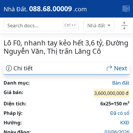
Skip to main content
088.68.00009
Nhà Đất.
.com
Nhà đất
Lô F0, nhanh tay kẻo hết 3,6 tỷ, Đường
Nguyễn Văn, Thị trấn Lăng Cô
Chi tiết
Next
Danh mục:
Bán đất
Giá bán:
3,600,000,000 đ
Diện tích:
6x25=150 m²
Pháp lý:
Đã có sổ
Hướng:
KXĐ
Ngày đăng:
03/06/2026