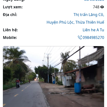
Lượt xem:
748
Địa chỉ:
Thị trấn Lăng Cô,
Huyện Phú Lộc,
Thừa Thiên Huế
Liên hệ:
Liên he A Tu
Mobile:
0984985270