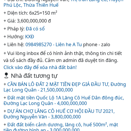
Phú Lộc,
Thừa Thiên Huế
+ Diện tích: 6x25=150 m²
+ Giá: 3,600,000,000 đ
+ Pháp lý:
Đã có sổ
+ Hướng:
KXĐ
+ Liên hệ:
0984985270 - Liên he A Tu
phone - zalo
+ Vui lòng inbox để có hình ảnh thật, thông tin chi tiết
và sổ sách đầy đủ. Cảm ơn admin đã duyệt tin đăng.
Click vào đây để xóa nhà đất bán!
Nhà đất tương tự
+
CẦN BÁN LÔ ĐẤT 2 MẶT TIỀN ĐẸP GIÁ ĐẦU TƯ, Đường
Lạc Long Quân - 21,500,000,000
+
Đất mặt tiền Quốc Lộ 1A Lăng Cô Huế Dân đông đúc,
Đường Lạc Long Quân - 4,000,000,000
+
DỰ ÁN CHỢ LĂNG CÔ HUẾ CƠ HỘI ĐẦU TƯ 2021,
Đường Nguyễn Văn - 3,800,000,000
+
Đất đất biển cảnh dương, lăng cô, huế 500m², mặt
tiền đường bình an - 3,000,000,000