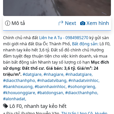
Mô tả
Next
Xem hình
Chính chủ nhà đất
Liên he A Tu - 0984985270
ký gửi sàn
môi giới nhà đất Địa Ốc Thành Phố,
Bất động sản:
Lô F0,
nhanh tay kẻo hết 3,6 tỷ. Đất sổ đỏ chính chủ Hướng
đầm tuyệt đẹp thuận tiện cho việc kinh doanh, và mua
bán bất động sản Nhanh tay số lượng có hạn
Mục đích
sử dụng: Đất thổ cư. Giá bán: 3,6 tỷ. Giá/m²: 24
triệu/m².
#datgiare,
#nhagiare,
#nhadatgiare,
#diaocthanhpho,
#nhadatvibang,
#nhadatvinhloc,
#bankhoxuong,
#bannhavinhloc,
#sohongrieng,
#khoxuonggiare,
#batdongsan,
#diaocthanhpho,
#alonhadat,
Lô F0, nhanh tay kẻo hết
+ Địa chỉ: Đường Nguyễn Văn,
Thị trấn Lăng Cô,
Huyện