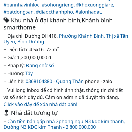
#bannhavinhloc,
#sohongrieng,
#khoxuonggiare,
#batdongsan,
#diaocthanhpho,
#alonhadat,
Khu nhà ở đại khánh bình,Khánh bình
smarthome
+ Địa chỉ: Đường DH418,
Phường Khánh Bình,
Thị xã Tân
Uyên,
Bình Dương
+ Diện tích: 4.5x16=72 m²
+ Giá: 1,200,000,000 đ
+ Pháp lý:
Đang chờ sổ
+ Hướng:
Tây
+ Liên hệ:
0368104880 - Quang Thân
phone - zalo
+ Vui lòng inbox để có hình ảnh thật, thông tin chi tiết
và sổ sách đầy đủ. Cảm ơn admin đã duyệt tin đăng.
Click vào đây để xóa nhà đất bán!
Nhà đất tương tự
+
Cần tiền bán gấp nhà 2phong ngu N3 kdc kim thanh,
Đường N3 KDC kim Thanh - 2,800,000,000