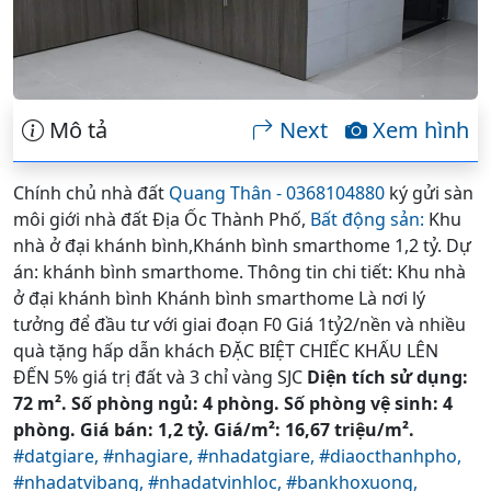
Mô tả
Next
Xem hình
Chính chủ nhà đất
Quang Thân - 0368104880
ký gửi sàn
môi giới nhà đất Địa Ốc Thành Phố,
Bất động sản:
Khu
nhà ở đại khánh bình,Khánh bình smarthome 1,2 tỷ. Dự
án: khánh bình smarthome. Thông tin chi tiết: Khu nhà
ở đại khánh bình Khánh bình smarthome Là nơi lý
tưởng để đầu tư với giai đoạn F0 Giá 1tỷ2/nền và nhiều
quà tặng hấp dẫn khách ĐẶC BIỆT CHIẾC KHẤU LÊN
ĐẾN 5% giá trị đất và 3 chỉ vàng SJC
Diện tích sử dụng:
72 m². Số phòng ngủ: 4 phòng. Số phòng vệ sinh: 4
phòng. Giá bán: 1,2 tỷ. Giá/m²: 16,67 triệu/m².
#datgiare,
#nhagiare,
#nhadatgiare,
#diaocthanhpho,
#nhadatvibang,
#nhadatvinhloc,
#bankhoxuong,