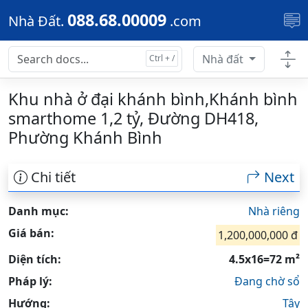
Skip to main content
088.68.00009
Nhà Đất.
.com
Nhà đất
Khu nhà ở đại khánh bình,Khánh bình
smarthome 1,2 tỷ, Đường DH418,
Phường Khánh Bình
Chi tiết
Next
Danh mục:
Nhà riêng
Giá bán:
1,200,000,000 đ
Diện tích:
4.5x16=72 m²
Pháp lý:
Đang chờ sổ
Hướng:
Tây