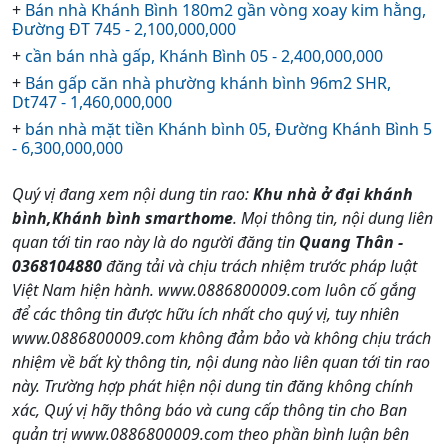
+
Bán nhà Khánh Bình 180m2 gần vòng xoay kim hằng,
Đường ĐT 745 - 2,100,000,000
+
cần bán nhà gấp, Khánh Bình 05 - 2,400,000,000
+
Bán gấp căn nhà phường khánh bình 96m2 SHR,
Dt747 - 1,460,000,000
+
bán nhà mặt tiền Khánh bình 05, Đường Khánh Bình 5
- 6,300,000,000
Quý vị đang xem nội dung tin rao:
Khu nhà ở đại khánh
bình,Khánh bình smarthome
. Mọi thông tin, nội dung liên
quan tới tin rao này là do người đăng tin
Quang Thân -
0368104880
đăng tải và chịu trách nhiệm trước pháp luật
Việt Nam hiện hành. www.0886800009.com luôn cố gắng
để các thông tin được hữu ích nhất cho quý vị, tuy nhiên
www.0886800009.com không đảm bảo và không chịu trách
nhiệm về bất kỳ thông tin, nội dung nào liên quan tới tin rao
này. Trường hợp phát hiện nội dung tin đăng không chính
xác, Quý vị hãy thông báo và cung cấp thông tin cho Ban
quản trị www.0886800009.com theo phần bình luận bên