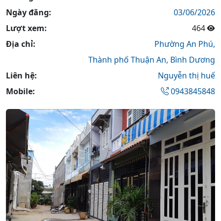
Ngày đăng:
03/06/2026
Lượt xem:
464
Địa chỉ:
Phường An Phú,
Thành phố Thuận An,
Bình Dương
Liên hệ:
Nguyễn thị huế
Mobile:
0943845848