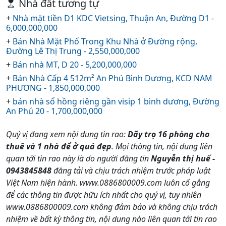
Nhà đất tương tự
+
Nhà mặt tiền D1 KDC Vietsing, Thuận An, Đường D1 -
6,000,000,000
+
Bán Nhà Mặt Phố Trong Khu Nhà ở Đường rộng,
Đường Lê Thị Trung - 2,550,000,000
+
Bán nhà MT, D 20 - 5,200,000,000
+
Bán Nhà Cấp 4 512m² An Phú Bình Dương, KCD NAM
PHƯƠNG - 1,850,000,000
+
bán nhà sổ hồng riêng gần visip 1 bình dương, Đường
An Phú 20 - 1,700,000,000
Quý vị đang xem nội dung tin rao:
Dãy trọ 16 phòng cho
thuê và 1 nhà để ở quá đẹp
. Mọi thông tin, nội dung liên
quan tới tin rao này là do người đăng tin
Nguyễn thị huế -
0943845848
đăng tải và chịu trách nhiệm trước pháp luật
Việt Nam hiện hành. www.0886800009.com luôn cố gắng
để các thông tin được hữu ích nhất cho quý vị, tuy nhiên
www.0886800009.com không đảm bảo và không chịu trách
nhiệm về bất kỳ thông tin, nội dung nào liên quan tới tin rao