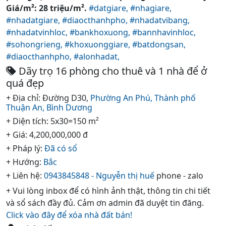
Giá/m²: 28 triệu/m².
#datgiare,
#nhagiare,
#nhadatgiare,
#diaocthanhpho,
#nhadatvibang,
#nhadatvinhloc,
#bankhoxuong,
#bannhavinhloc,
#sohongrieng,
#khoxuonggiare,
#batdongsan,
#diaocthanhpho,
#alonhadat,
Dãy trọ 16 phòng cho thuê và 1 nhà để ở
quá đẹp
+ Địa chỉ: Đường D30,
Phường An Phú,
Thành phố
Thuận An,
Bình Dương
+ Diện tích: 5x30=150 m²
+ Giá: 4,200,000,000 đ
+ Pháp lý:
Đã có sổ
+ Hướng:
Bắc
+ Liên hệ:
0943845848 - Nguyễn thị huế
phone - zalo
+ Vui lòng inbox để có hình ảnh thật, thông tin chi tiết
và sổ sách đầy đủ. Cảm ơn admin đã duyệt tin đăng.
Click vào đây để xóa nhà đất bán!