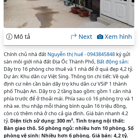
Mô tả
Next
Xem hình
Chính chủ nhà đất
Nguyễn thị huế - 0943845848
ký gửi
sàn môi giới nhà đất Địa Ốc Thành Phố,
Bất động sản:
Dãy trọ 16 phòng cho thuê và 1 nhà để ở quá đẹp 4,2 tỷ.
Dự án: Khu dân cư Việt Sing. Thông tin chi tiết: Về quê
định cư nên cần bán dãy trọ khu dân cư VSiP 1 thành
phố Thuận An. Dãy trọ 2 tầng bao gồm: gồm 1 căn nhà
phía trước để ở thoải mái. Phía sau có 16 phòng trọ và 1
nhà xe. thu nhập mỗi tháng bình quân 16 triệu đồng,
còn có thêm nhà ở cho cả gia đình. Giá bán nhanh 4.2
tỷ.
Diện tích sử dụng: 300 m². Tình trạng nội thất:
Bàn giao thô. Số phòng ngủ: nhiều hơn 10 phòng. Số
phòng vệ sinh: Nhiều hơn 6 phòng. Giá bán: 4,2 tỷ.