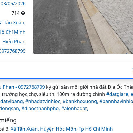
03/06/2026
714
ã Tân Xuân,
Hồ Chí Minh
Hiếu Phan
0972768799
u Phan - 0972768799
ký gửi sàn môi giới nhà đất Địa Ốc Th
 trường học,chợ, siêu thị 100m ra đường chính
#datgiare,
datvibang,
#nhadatvinhloc,
#bankhoxuong,
#bannhavinhlo
dongsan,
#diaocthanhpho,
#alonhadat,
 miếng
oà 3,
Xã Tân Xuân,
Huyện Hóc Môn,
Tp Hồ Chí Minh