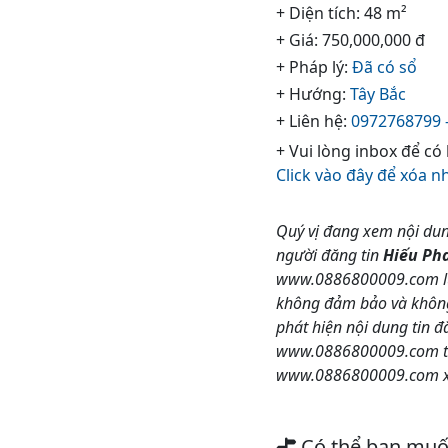
+ Diện tích: 48 m²
+ Giá: 750,000,000 đ
+ Pháp lý:
Đã có sổ
+ Hướng:
Tây Bắc
+ Liên hệ:
0972768799 
+ Vui lòng inbox để có
Click vào đây để xóa n
Quý vị đang xem nội dun
người đăng tin
Hiếu Ph
www.0886800009.com luô
không đảm bảo và không c
phát hiện nội dung tin đ
www.0886800009.com the
www.0886800009.com xin
Có thể bạn mu