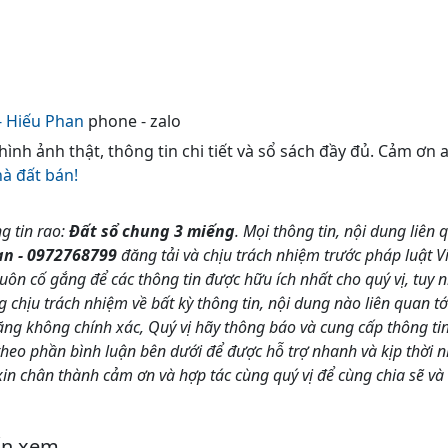
- Hiếu Phan
phone - zalo
 hình ảnh thật, thông tin chi tiết và sổ sách đầy đủ. Cảm ơn
hà đất bán!
g tin rao:
Đất sổ chung 3 miếng
. Mọi thông tin, nội dung liên 
an - 0972768799
đăng tải và chịu trách nhiệm trước pháp luật 
n cố gắng để các thông tin được hữu ích nhất cho quý vị, tu
hịu trách nhiệm về bất kỳ thông tin, nội dung nào liên quan tới
ăng không chính xác, Quý vị hãy thông báo và cung cấp thông ti
o phần bình luận bên dưới để được hỗ trợ nhanh và kịp thời n
 chân thành cảm ơn và hợp tác cùng quý vị để cùng chia sẽ và
ốn xem