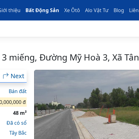
Giới thiệu
Bất Động Sản
Xe Ôtô
Alo Vật Tư
Blog
Liên
 3 miếng, Đường Mỹ Hoà 3, Xã Tâ
Next
Bán đất
0,000,000 đ
48 m²
Đã có sổ
Tây Bắc