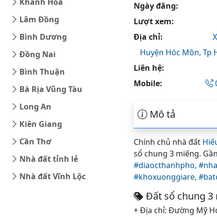
Khánh Hòa
Ngày đăng:
Lâm Đồng
Lượt xem:
Bình Dương
Địa chỉ:
X
Huyện Hóc Môn,
Tp 
Đồng Nai
Liên hệ:
Bình Thuận
Mobile:
Bà Rịa Vũng Tàu
Long An
Mô tả
Kiên Giang
Cần Thơ
Chính chủ nhà đất
Hiế
sổ chung 3 miếng. Gần
Nhà đất tỉnh lẻ
#diaocthanhpho,
#nha
Nhà đất Vĩnh Lộc
#khoxuonggiare,
#bat
Đất sổ chung 3
+ Địa chỉ: Đường Mỹ H