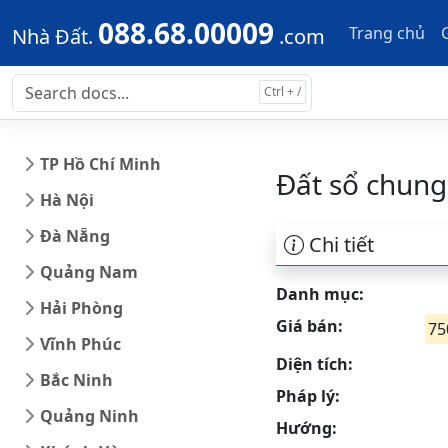
Skip to main content
Skip to docs navigation
088.68.00009
Trang chủ
Nhà Đất.
.com
TP Hồ Chí Minh
Đất sổ chung
Hà Nội
Đà Nẵng
Chi tiết
Quảng Nam
Danh mục:
Hải Phòng
Giá bán:
75
Vĩnh Phúc
Diện tích:
Bắc Ninh
Pháp lý:
Quảng Ninh
Hướng: