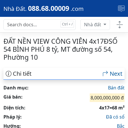
Skip to main content
088.68.00009
Nhà Đất.
.com
Nhà đất
ĐẤT NỀN VIEW CÔNG VIÊN 4x17ĐSỐ
54 BÌNH PHÚ 8 tỷ, MT đường số 54,
Phường 10
Chi tiết
Next
Danh mục:
Bán đất
Giá bán:
8,000,000,000 đ
Diện tích:
4x17=68 m²
Pháp lý:
Đã có sổ
Hướng:
Bắc