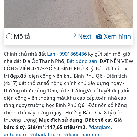
Mô tả
Next
Xem hình
Chính chủ nhà đất
Lan - 0901868486
ký gửi sàn môi giới
nhà đất Địa Ốc Thành Phố,
Bất động sản:
ĐẤT NỀN VIEW
CÔNG VIÊN 4x17ĐSỐ 54 BÌNH PHÚ 8 tỷ. Bán đất nền vị
trí đẹp,đối diện công viên khu Bình Phú Q6 - Diện tích
(4x17) đất thổ cư,sổ hồng chính chủ,xây dựng ngay -
Đường nhựa rộng 10m,có lề đường,Vị trí tuyệt đẹp,dối
diện công viên thoáng mát,khu cao cấp,toàn nhà cao
tầng,ngay trường học Bình Phú Q6 - Đất nền sổ hồng
chính chủ,xây dựng ngay - Hướng Bắc - Giá 8 tỷ (còn
thương lượng)
Mục đích sử dụng: Đất thổ cư. Giá
bán: 8 tỷ. Giá/m²: 117,65 triệu/m2.
#datgiare,
#nhagiare,
#nhadatgiare,
#diaocthanhpho,