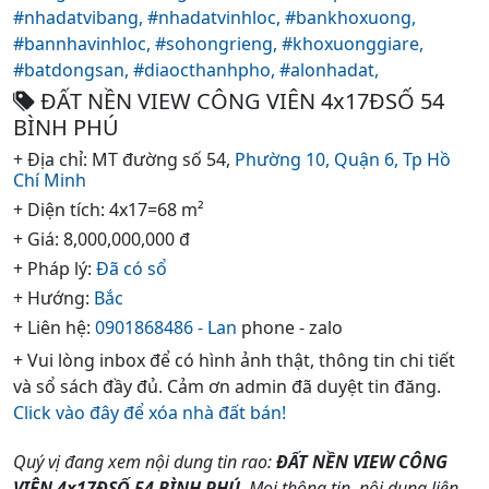
#nhadatvibang,
#nhadatvinhloc,
#bankhoxuong,
#bannhavinhloc,
#sohongrieng,
#khoxuonggiare,
#batdongsan,
#diaocthanhpho,
#alonhadat,
ĐẤT NỀN VIEW CÔNG VIÊN 4x17ĐSỐ 54
BÌNH PHÚ
+ Địa chỉ: MT đường số 54,
Phường 10,
Quận 6,
Tp Hồ
Chí Minh
+ Diện tích: 4x17=68 m²
+ Giá: 8,000,000,000 đ
+ Pháp lý:
Đã có sổ
+ Hướng:
Bắc
+ Liên hệ:
0901868486 - Lan
phone - zalo
+ Vui lòng inbox để có hình ảnh thật, thông tin chi tiết
và sổ sách đầy đủ. Cảm ơn admin đã duyệt tin đăng.
Click vào đây để xóa nhà đất bán!
Quý vị đang xem nội dung tin rao:
ĐẤT NỀN VIEW CÔNG
VIÊN 4x17ĐSỐ 54 BÌNH PHÚ
. Mọi thông tin, nội dung liên