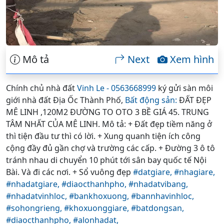
Mô tả
Next
Xem hình
Chính chủ nhà đất
Vinh Le - 0563668999
ký gửi sàn môi
giới nhà đất Địa Ốc Thành Phố,
Bất động sản:
ĐẤT ĐẸP
MÊ LINH ,120M2 ĐƯỜNG TO OTO 3 BỀ GIÁ 45. TRUNG
TÂM NHẤT CỦA MÊ LINH. Mô tả: + Đất đẹp tiềm năng ở
thì tiện đầu tư thì có lời. + Xung quanh tiện ích công
cộng đầy đủ gần chợ và trường các cấp. + Đường 3 ô tô
tránh nhau di chuyển 10 phút tới sân bay quốc tế Nội
Bài. Và đi các nơi. + Sổ vuông đẹp
#datgiare,
#nhagiare,
#nhadatgiare,
#diaocthanhpho,
#nhadatvibang,
#nhadatvinhloc,
#bankhoxuong,
#bannhavinhloc,
#sohongrieng,
#khoxuonggiare,
#batdongsan,
#diaocthanhpho,
#alonhadat,