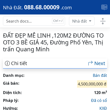
Skip to main content
088.68.00009
Nhà Đất.
.com
Nhà đất
ĐẤT ĐẸP MÊ LINH ,120M2 ĐƯỜNG TO
OTO 3 BỀ GIÁ 45, Đường Phố Yên, Thị
trấn Quang Minh
Chi tiết
Next
Danh mục:
Bán đất
Giá bán:
4,500,000,000 đ
Diện tích:
120 m²
Pháp lý:
Đã có sổ
Hướng:
KXĐ