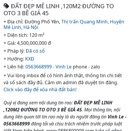
ĐẤT ĐẸP MÊ LINH ,120M2 ĐƯỜNG TO
OTO 3 BỀ GIÁ 45
+ Địa chỉ: Đường Phố Yên,
Thị trấn Quang Minh,
Huyện
Mê Linh,
Hà Nội
+ Diện tích: 120 m²
+ Giá: 4,500,000,000 đ
+ Pháp lý:
Đã có sổ
+ Hướng:
KXĐ
+ Liên hệ:
0563668999 - Vinh Le
phone - zalo
+ Vui lòng inbox để có hình ảnh thật, thông tin chi tiết
và sổ sách đầy đủ. Cảm ơn admin đã duyệt tin đăng.
Click vào đây để xóa nhà đất bán!
Quý vị đang xem nội dung tin rao:
ĐẤT ĐẸP MÊ LINH
,120M2 ĐƯỜNG TO OTO 3 BỀ GIÁ 45
. Mọi thông tin, nội
dung liên quan tới tin rao này là do người đăng tin
Vinh Le -
0563668999
đăng tải và chịu trách nhiệm trước pháp luật
Việt Nam hiện hành. www.0886800009.com luôn cố gắng