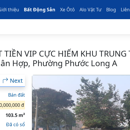
Giới thiệu
Bất Động Sản
Xe Ôtô
Alo Vật Tư
Blog
Liên
T TIỀN VIP CỰC HIẾM KHU TRUNG 
ân Hợp, Phường Phước Long A
Next
Bán đất
0,000,000 đ
103.5 m²
Đã có sổ