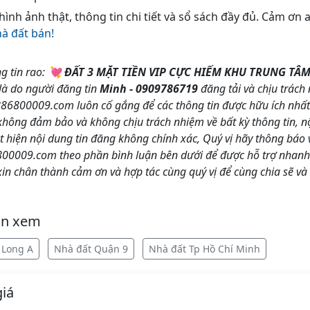
 hình ảnh thật, thông tin chi tiết và sổ sách đầy đủ. Cảm ơn
hà đất bán!
g tin rao:
💘 ĐẤT 3 MẶT TIỀN VIP CỰC HIẾM KHU TRUNG TÂ
 là do người đăng tin
Minh - 0909786719
đăng tải và chịu trách 
800009.com luôn cố gắng để các thông tin được hữu ích nhất c
g đảm bảo và không chịu trách nhiệm về bất kỳ thông tin, nội
t hiện nội dung tin đăng không chính xác, Quý vị hãy thông báo 
0009.com theo phần bình luận bên dưới để được hỗ trợ nhanh 
 chân thành cảm ơn và hợp tác cùng quý vị để cùng chia sẽ và
ốn xem
 Long A
Nhà đất Quận 9
Nhà đất Tp Hồ Chí Minh
iá