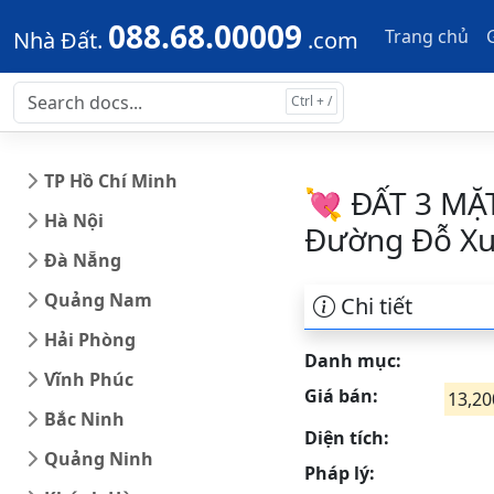
Skip to main content
Skip to docs navigation
088.68.00009
Trang chủ
Nhà Đất.
.com
TP Hồ Chí Minh
💘 ĐẤT 3 MẶ
Hà Nội
Đường Đỗ Xu
Đà Nẵng
Quảng Nam
Chi tiết
Hải Phòng
Danh mục:
Vĩnh Phúc
Giá bán:
13,20
Bắc Ninh
Diện tích:
Quảng Ninh
Pháp lý: