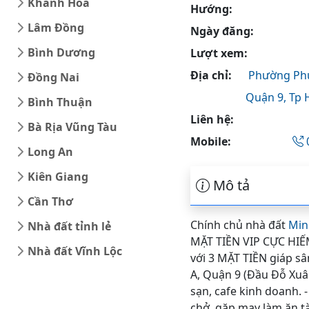
Khánh Hòa
Hướng:
Lâm Đồng
Ngày đăng:
Bình Dương
Lượt xem:
Địa chỉ:
Phường Phư
Đồng Nai
Quận 9,
Tp 
Bình Thuận
Liên hệ:
Bà Rịa Vũng Tàu
Mobile:
Long An
Kiên Giang
Mô tả
Cần Thơ
Chính chủ nhà đất
Min
Nhà đất tỉnh lẻ
MẶT TIỀN VIP CỰC HIẾ
Nhà đất Vĩnh Lộc
với 3 MẶT TIỀN giáp s
A, Quận 9 (Đầu Đỗ Xuâ
sạn, cafe kinh doanh. 
chở, gặp may làm ăn tà