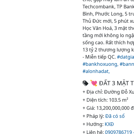
Techcombank, TP Bank,
Bình, Phước Long, 5 tr
Thủ Đức mới, 5 phút xu
Học Văn Hoá, 3 mặt th
tầng mới không lo ngập
sống cao. Rất thích hợ
13 tỷ 2 thương lượng 
- Miễn tiếp QC.
#datgi
#bankhoxuong,
#bann
#alonhadat,
💘 ĐẤT 3 MẶT 
+ Địa chỉ: Đường Đỗ X
+ Diện tích: 103.5 m²
+ Giá: 13,200,000,000 đ
+ Pháp lý:
Đã có sổ
+ Hướng:
KXĐ
+ Liên hệ:
0909786719 