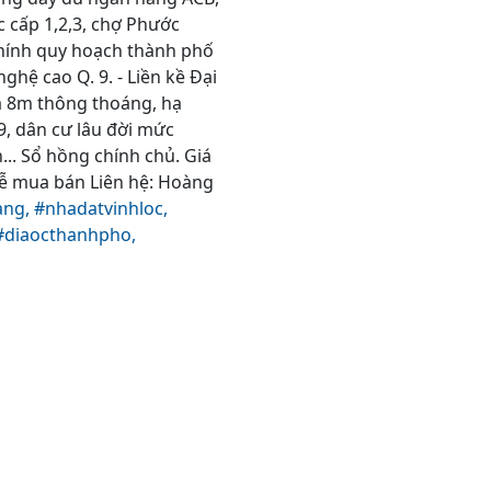
 cấp 1,2,3, chợ Phước
 chính quy hoạch thành phố
hệ cao Q. 9. - Liền kề Đại
a 8m thông thoáng, hạ
9, dân cư lâu đời mức
... Sổ hồng chính chủ. Giá
dễ mua bán Liên hệ: Hoàng
ang,
#nhadatvinhloc,
#diaocthanhpho,