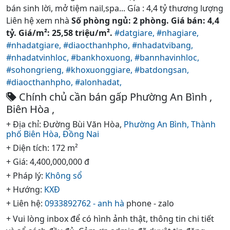
bán sinh lời, mở tiệm nail,spa... Gía : 4,4 tỷ thương lượng
Liên hệ xem nhà
Số phòng ngủ: 2 phòng. Giá bán: 4,4
tỷ. Giá/m²: 25,58 triệu/m².
#datgiare,
#nhagiare,
#nhadatgiare,
#diaocthanhpho,
#nhadatvibang,
#nhadatvinhloc,
#bankhoxuong,
#bannhavinhloc,
#sohongrieng,
#khoxuonggiare,
#batdongsan,
#diaocthanhpho,
#alonhadat,
Chính chủ cần bán gấp Phường An Bình ,
Biên Hòa ,
+ Địa chỉ: Đường Bùi Văn Hòa,
Phường An Bình,
Thành
phố Biên Hòa,
Đồng Nai
+ Diện tích: 172 m²
+ Giá: 4,400,000,000 đ
+ Pháp lý:
Không sổ
+ Hướng:
KXĐ
+ Liên hệ:
0933892762 - anh hà
phone - zalo
+ Vui lòng inbox để có hình ảnh thật, thông tin chi tiết