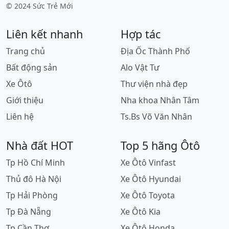
© 2024 Sức Trẻ Mới
Liên kết nhanh
Hợp tác
Trang chủ
Địa Ốc Thành Phố
Bất động sản
Alo Vật Tư
Xe Ôtô
Thư viện nhà đẹp
Giới thiệu
Nha khoa Nhân Tâm
Liên hệ
Ts.Bs Võ Văn Nhân
Nhà đất HOT
Top 5 hãng Ôtô
Tp Hồ Chí Minh
Xe Ôtô Vinfast
Thủ đô Hà Nội
Xe Ôtô Hyundai
Tp Hải Phòng
Xe Ôtô Toyota
Tp Đà Nẵng
Xe Ôtô Kia
Tp Cần Thơ
Xe Ôtô Honda