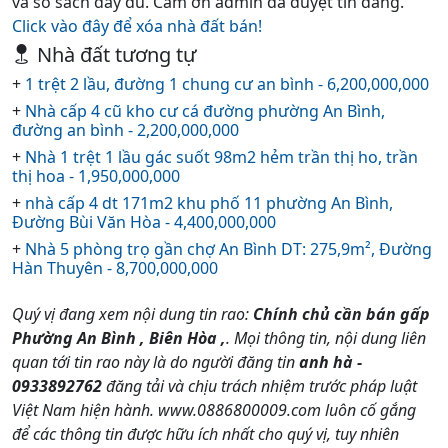
và sổ sách đầy đủ. Cảm ơn admin đã duyệt tin đăng.
Click vào đây để xóa nhà đất bán!
Nhà đất tương tự
+
1 trệt 2 lầu, đường 1 chung cư an bình - 6,200,000,000
+
Nhà cấp 4 cũ kho cư cá đường phường An Bình,
đường an bình - 2,200,000,000
+
Nhà 1 trệt 1 lầu gác suốt 98m2 hẻm trần thị ho, trần
thị hoa - 1,950,000,000
+
nhà cấp 4 dt 171m2 khu phố 11 phường An Bình,
Đường Bùi Văn Hòa - 4,400,000,000
+
Nhà 5 phòng trọ gần chợ An Bình DT: 275,9m², Đường
Hàn Thuyên - 8,700,000,000
Quý vị đang xem nội dung tin rao:
Chính chủ cần bán gấp
Phường An Bình , Biên Hòa ,
. Mọi thông tin, nội dung liên
quan tới tin rao này là do người đăng tin
anh hà -
0933892762
đăng tải và chịu trách nhiệm trước pháp luật
Việt Nam hiện hành. www.0886800009.com luôn cố gắng
để các thông tin được hữu ích nhất cho quý vị, tuy nhiên