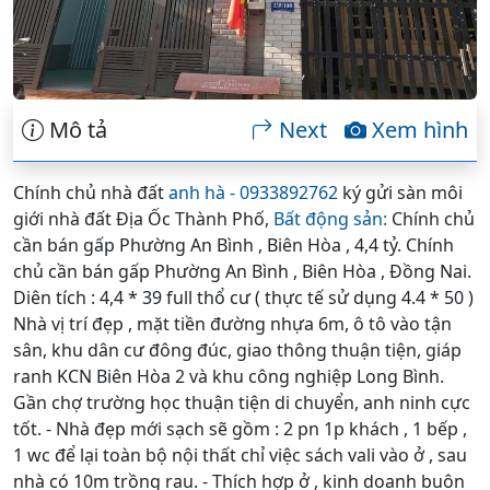
Mô tả
Next
Xem hình
Chính chủ nhà đất
anh hà - 0933892762
ký gửi sàn môi
giới nhà đất Địa Ốc Thành Phố,
Bất động sản:
Chính chủ
cần bán gấp Phường An Bình , Biên Hòa , 4,4 tỷ. Chính
chủ cần bán gấp Phường An Bình , Biên Hòa , Đồng Nai.
Diên tích : 4,4 * 39 full thổ cư ( thực tế sử dụng 4.4 * 50 )
Nhà vị trí đẹp , mặt tiền đường nhựa 6m, ô tô vào tận
sân, khu dân cư đông đúc, giao thông thuận tiện, giáp
ranh KCN Biên Hòa 2 và khu công nghiệp Long Bình.
Gần chợ trường học thuận tiện di chuyển, anh ninh cực
tốt. - Nhà đẹp mới sạch sẽ gồm : 2 pn 1p khách , 1 bếp ,
1 wc để lại toàn bộ nội thất chỉ việc sách vali vào ở , sau
nhà có 10m trồng rau. - Thích hợp ở , kinh doanh buôn