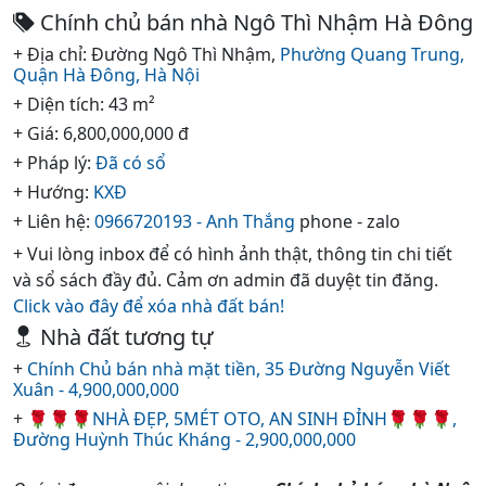
Chính chủ bán nhà Ngô Thì Nhậm Hà Đông
+ Địa chỉ: Đường Ngô Thì Nhậm,
Phường Quang Trung,
Quận Hà Đông,
Hà Nội
+ Diện tích: 43 m²
+ Giá: 6,800,000,000 đ
+ Pháp lý:
Đã có sổ
+ Hướng:
KXĐ
+ Liên hệ:
0966720193 - Anh Thắng
phone - zalo
+ Vui lòng inbox để có hình ảnh thật, thông tin chi tiết
và sổ sách đầy đủ. Cảm ơn admin đã duyệt tin đăng.
Click vào đây để xóa nhà đất bán!
Nhà đất tương tự
+
Chính Chủ bán nhà mặt tiền, 35 Đường Nguyễn Viết
Xuân - 4,900,000,000
+
🌹🌹🌹NHÀ ĐẸP, 5MÉT OTO, AN SINH ĐỈNH🌹🌹🌹,
Đường Huỳnh Thúc Kháng - 2,900,000,000