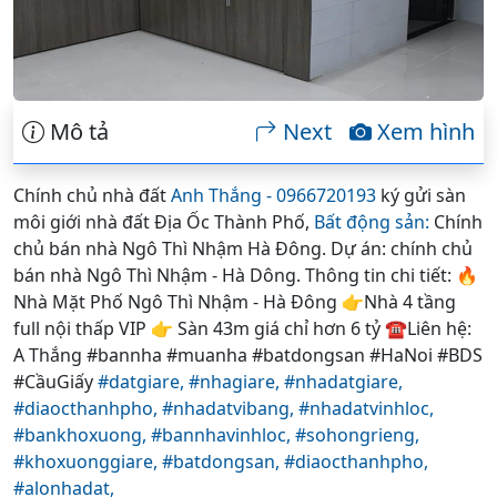
Mô tả
Next
Xem hình
Chính chủ nhà đất
Anh Thắng - 0966720193
ký gửi sàn
môi giới nhà đất Địa Ốc Thành Phố,
Bất động sản:
Chính
chủ bán nhà Ngô Thì Nhậm Hà Đông. Dự án: chính chủ
bán nhà Ngô Thì Nhậm - Hà Dông. Thông tin chi tiết: 🔥
Nhà Mặt Phố Ngô Thì Nhậm - Hà Đông 👉Nhà 4 tầng
full nội thấp VIP 👉 Sàn 43m giá chỉ hơn 6 tỷ ☎Liên hệ:
A Thắng #bannha #muanha #batdongsan #HaNoi #BDS
#CầuGiấy
#datgiare,
#nhagiare,
#nhadatgiare,
#diaocthanhpho,
#nhadatvibang,
#nhadatvinhloc,
#bankhoxuong,
#bannhavinhloc,
#sohongrieng,
#khoxuonggiare,
#batdongsan,
#diaocthanhpho,
#alonhadat,