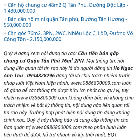
+
Căn hộ chung cư 48m2 Q Tân Phú, Đường Độc Lập -
1,430,000,000
+
Bán căn hộ mini quận Tân phú, Đường Tân Hương -
550,000,000
+
Căn góc 76m2, 3PN, 2WC, Nhiêu Lộc C, LôD, Đường Võ
Công Tồn - 2,150,000,000
Quý vị đang xem nội dung tin rao:
Cần tiền bán gấp
chung cư Quận Tân Phú 76m² 2PN
. Mọi thông tin, nội
dung liên quan tới tin rao này là do người đăng tin
Ho Ngoc
Anh Thu - 0934828296
đăng tải và chịu trách nhiệm trước
pháp luật Việt Nam hiện hành. www.0886800009.com luôn
cố gắng để các thông tin được hữu ích nhất cho quý vị, tuy
nhiên www.0886800009.com không đảm bảo và không chịu
trách nhiệm về bất kỳ thông tin, nội dung nào liên quan tới
tin rao này. Trường hợp phát hiện nội dung tin đăng không
chính xác, Quý vị hãy thông báo và cung cấp thông tin cho
Ban quản trị www.0886800009.com theo phần bình luận
bên dưới để được hỗ trợ nhanh và kịp thời nhất. BQT