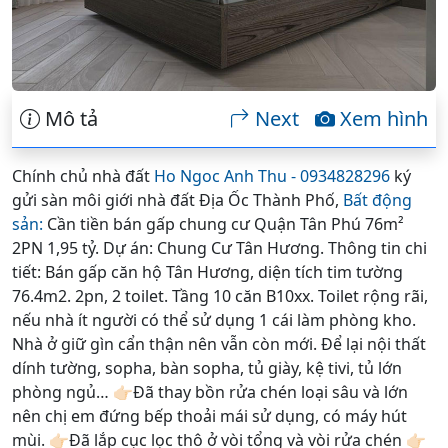
Mô tả
Next
Xem hình
Chính chủ nhà đất
Ho Ngoc Anh Thu - 0934828296
ký
gửi sàn môi giới nhà đất Địa Ốc Thành Phố,
Bất động
sản:
Cần tiền bán gấp chung cư Quận Tân Phú 76m²
2PN 1,95 tỷ. Dự án: Chung Cư Tân Hương. Thông tin chi
tiết: Bán gấp căn hộ Tân Hương, diện tích tim tường
76.4m2. 2pn, 2 toilet. Tầng 10 căn B10xx. Toilet rộng rãi,
nếu nhà ít người có thể sử dụng 1 cái làm phòng kho.
Nhà ở giữ gìn cẩn thận nên vẫn còn mới. Để lại nội thất
dính tường, sopha, bàn sopha, tủ giày, kệ tivi, tủ lớn
phòng ngủ… 👉🏻Đã thay bồn rửa chén loại sâu và lớn
nên chị em đứng bếp thoải mái sử dụng, có máy hút
mùi. 👉🏻Đã lắp cục lọc thô ở vòi tổng và vòi rửa chén 👉🏻