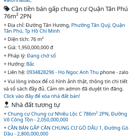
#alonhadat,
Cần tiền bán gấp chung cư Quận Tân Phú
76m² 2PN
+ Địa chỉ: Đường Tân Hương,
Phường Tân Quý,
Quận
Tân Phú,
Tp Hồ Chí Minh
+ Diện tích: 76 m²
+ Giá: 1,950,000,000 đ
+ Pháp lý:
Đang chờ sổ
+ Hướng:
Bắc
+ Liên hệ:
0934828296 - Ho Ngoc Anh Thu
phone - zalo
+ Vui lòng inbox để có hình ảnh thật, thông tin chi tiết
và sổ sách đầy đủ. Cảm ơn admin đã duyệt tin đăng.
Click vào đây để xóa nhà đất bán!
Nhà đất tương tự
+
Chung cư Chung cư Nhiêu Lộc C 786m² 2PN, Đường
Võ Công Tồn - 2,050,000,000
+
CẦN BÁN GẤP CĂN CHUNG CƯ GÒ DẦU 1, Đường Gò
Dầu - 2,800,000,000