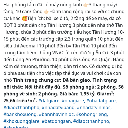
Hai phòng tắm đã có máy nóng lạnh 👉🏻3 thang máy/
tầng, 10 căn/ tầng 👉🏻Hành lang rộng rãi so với cc chung
cư khác 🥰Tiện ích: bãi xe ô tô, 2 tầng để xe máy, đã có
BQT 3 phút đến chợ Tân Hương 3 phút đến nhà thờ Tân
Hương, chùa 3 phút đến trường tiểu học Tân Hương 10-
15 phút đến các trường cấp 2,3 trong quận 10 phút đến
siêu thị Aeomall 10 phút đến bv Tân Phú 10 phút đến
trung tâm tiêm chủng VNVC ở trên đường Âu Cơ. 3 phút
đến Công An Phường, 10 phút đến Công An Quận. Hàng
xóm dễ thương, thân thiện, dân trí cao. Có đường đi bộ
ở phía sau tiện cho việc tập thể dục và vui chơi của con
nhỏ
Tình trạng chung cư: Đã bàn giao. Tình trạng
nội thất: Nội thất đầy đủ. Số phòng ngủ: 2 phòng. Số
phòng vệ sinh: 2 phòng. Giá bán: 1,95 tỷ. Giá/m²:
25,66 triệu/m².
#datgiare,
#nhagiare,
#nhadatgiare,
#diaocthanhpho,
#nhadatvibang,
#nhadatvinhloc,
#bankhoxuong,
#bannhavinhloc,
#sohongrieng,
#khoxuonggiare,
#batdongsan,
#diaocthanhpho,