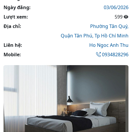
Ngày đăng:
03/06/2026
Lượt xem:
599
Địa chỉ:
Phường Tân Quý,
Quận Tân Phú,
Tp Hồ Chí Minh
Liên hệ:
Ho Ngoc Anh Thu
Mobile:
0934828296