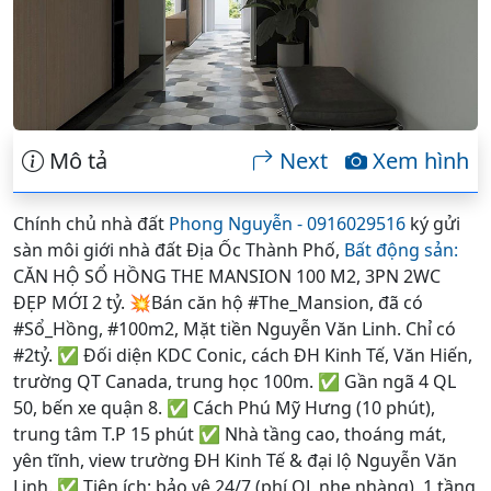
Mô tả
Next
Xem hình
Chính chủ nhà đất
Phong Nguyễn - 0916029516
ký gửi
sàn môi giới nhà đất Địa Ốc Thành Phố,
Bất động sản:
CĂN HỘ SỔ HỒNG THE MANSION 100 M2, 3PN 2WC
ĐẸP MỚI 2 tỷ. 💥Bán căn hộ #The_Mansion, đã có
#Sổ_Hồng, #100m2, Mặt tiền Nguyễn Văn Linh. Chỉ có
#2tỷ. ✅ Đối diện KDC Conic, cách ĐH Kinh Tế, Văn Hiến,
trường QT Canada, trung học 100m. ✅ Gần ngã 4 QL
50, bến xe quận 8. ✅ Cách Phú Mỹ Hưng (10 phút),
trung tâm T.P 15 phút ✅ Nhà tầng cao, thoáng mát,
yên tĩnh, view trường ĐH Kinh Tế & đại lộ Nguyễn Văn
Linh. ✅ Tiện ích: bảo vệ 24/7 (phí QL nhẹ nhàng), 1 tầng