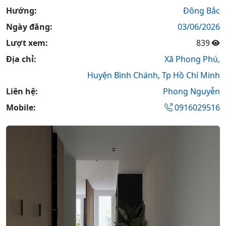
Hướng:
Đông Bắc
Ngày đăng:
03/06/2026
Lượt xem:
839
Địa chỉ:
Xã Phong Phú,
Huyện Bình Chánh,
Tp Hồ Chí Minh
Liên hệ:
Phong Nguyễn
Mobile:
0916029516