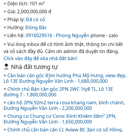
+ Diện tích: 101 m²
+ Giá: 2,000,000,000 đ
+ Pháp lý:
Đã có sổ
+ Hướng:
Đông Bắc
+ Liên hệ:
0916029516 - Phong Nguyễn
phone - zalo
+ Vui lòng inbox để có hình ảnh thật, thông tin chi tiết
và sổ sách đầy đủ. Cảm ơn admin đã duyệt tin đăng.
Click vào đây để xóa nhà đất bán!
Nhà đất tương tự
+
Cần bán căn góc 83m hướng Phú Mỹ Hưng, view đẹp,
Lô 13E Đường Nguyễn Văn Linh - 1,680,000,000
+
Chính chủ Bán căn góc 2PN 2WC 1ty8 TL, Lô 13E
đường 7 - 1,800,000,000
+
căn hộ 2PN 92m2 terra rosa khang nam, bình chánh,
Đường Nguyễn Văn Linh - 2,200,000,000
+
Chung cư Chung cư Conic Đình Khiêm 68m² 2PN,
Đường Nguyễn Văn Linh - 1,650,000,000
+
Chính chủ cần bán căn Cc Aview BC 3pn có sổ Hồng,