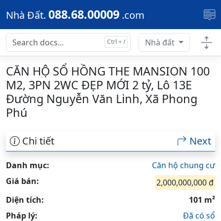
Skip to main content
088.68.00009
Nhà Đất.
.com
Nhà đất
CĂN HỘ SỔ HỒNG THE MANSION 100
M2, 3PN 2WC ĐẸP MỚI 2 tỷ, Lô 13E
Đường Nguyễn Văn Linh, Xã Phong
Phú
Chi tiết
Next
Danh mục:
Căn hộ chung cư
Giá bán:
2,000,000,000 đ
Diện tích:
101 m²
Pháp lý:
Đã có sổ