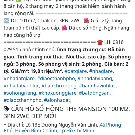
8 căn hộ, 2 thang máy, 2 thang thoát hiểm, sảnh hành
lang rộng rãi. ==================================
🆗 DT: 101m2, 1 balcon, 3PN, 2WC. 🌺 Giá : 2tỷ. Tặng
toàn bộ nội thất cao cấp. 🌺 Đã có sổ hồng. Ngân hàng
nào cũng hỗ trợ.
================================== ☎ LH: 0916
029 516 nhà chính chủ
Tình trạng chung cư: Đã bàn
giao. Tình trạng nội thất: Nội thất cao cấp. Số phòng
ngủ: 3 phòng. Số phòng vệ sinh: 2 phòng. Giá bán: 2
tỷ. Giá/m²: 19,8 triệu/m².
#datgiare,
#nhagiare,
#nhadatgiare,
#diaocthanhpho,
#nhadatvibang,
#nhadatvinhloc,
#bankhoxuong,
#bannhavinhloc,
#sohongrieng,
#khoxuonggiare,
#batdongsan,
#diaocthanhpho,
#alonhadat,
CĂN HỘ SỔ HỒNG THE MANSION 100 M2,
3PN 2WC ĐẸP MỚI
+ Địa chỉ: Lô 13E Đường Nguyễn Văn Linh,
Xã Phong
Phú,
Huyện Bình Chánh,
Tp Hồ Chí Minh