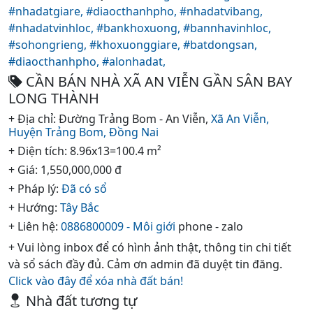
#nhadatgiare,
#diaocthanhpho,
#nhadatvibang,
#nhadatvinhloc,
#bankhoxuong,
#bannhavinhloc,
#sohongrieng,
#khoxuonggiare,
#batdongsan,
#diaocthanhpho,
#alonhadat,
CẦN BÁN NHÀ XÃ AN VIỄN GẦN SÂN BAY
LONG THÀNH
+ Địa chỉ: Đường Trảng Bom - An Viễn,
Xã An Viễn,
Huyện Trảng Bom,
Đồng Nai
+ Diện tích: 8.96x13=100.4 m²
+ Giá: 1,550,000,000 đ
+ Pháp lý:
Đã có sổ
+ Hướng:
Tây Bắc
+ Liên hệ:
0886800009 - Môi giới
phone - zalo
+ Vui lòng inbox để có hình ảnh thật, thông tin chi tiết
và sổ sách đầy đủ. Cảm ơn admin đã duyệt tin đăng.
Click vào đây để xóa nhà đất bán!
Nhà đất tương tự