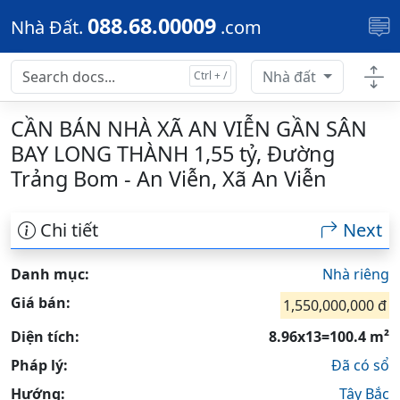
Skip to main content
088.68.00009
Nhà Đất.
.com
Nhà đất
CẦN BÁN NHÀ XÃ AN VIỄN GẦN SÂN
BAY LONG THÀNH 1,55 tỷ, Đường
Trảng Bom - An Viễn, Xã An Viễn
Chi tiết
Next
Danh mục:
Nhà riêng
Giá bán:
1,550,000,000 đ
Diện tích:
8.96x13=100.4 m²
Pháp lý:
Đã có sổ
Hướng:
Tây Bắc