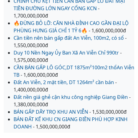
CHÍNH CHỦ KẸT TIỀN CẦN BÁN GẤP LÔ ĐẤT MẶT
TIỀN ĐƯỜNG LỚN NGAY CỔNG KCN
-
1,700,000,000đ
🔥ĐỪNG BỎ LỠ: CĂN NHÀ ĐỈNH CAO GẦN ĐẠI LỘ
PHÙNG HƯNG GIÁ CHỈ 1 TỶ 6🔥
- 1,600,000,000đ
Cần tiền nên bán gấp đất An Viễn, 100m2, có sổ
-
1,550,000,000đ
Duy 10 Nền Ngay Ủy Ban Xã An Viễn Chỉ 990tr
-
1,575,000,000đ
CẦN BÁN GẤP LÔ GÓC,DT 1875m²100m2 thổAn Viễn
TB
- 1,600,000,000đ
Đất An Viễn, 2 mặt tiền, DT 1264m² cần bán
-
1,400,000,000đ
Đất nền giá ghẻ cận khu công nghiệp Giang Điền
-
1,380,000,000đ
BÁN GẤP DÃY TRỌ KHU AN VIỄN
- 1,530,000,000đ
BÁN ĐẤT KẾ KHU CN GIANG ĐIỀN PHÙ HỢP KINH
DOANH
- 1,500,000,000đ