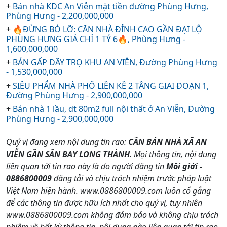
+
Bán nhà KDC An Viễn mặt tiền đường Phùng Hưng,
Phùng Hưng - 2,200,000,000
+
🔥ĐỪNG BỎ LỠ: CĂN NHÀ ĐỈNH CAO GẦN ĐẠI LỘ
PHÙNG HƯNG GIÁ CHỈ 1 TỶ 6🔥, Phùng Hưng -
1,600,000,000
+
BÁN GẤP DÃY TRỌ KHU AN VIỄN, Đường Phùng Hưng
- 1,530,000,000
+
SIÊU PHẨM NHÀ PHỐ LIỀN KỀ 2 TẦNG GIAI ĐOẠN 1,
Đường Phùng Hưng - 2,900,000,000
+
Bán nhà 1 lầu, dt 80m2 full nội thất ở An Viễn, Đường
Phùng Hưng - 2,900,000,000
Quý vị đang xem nội dung tin rao:
CẦN BÁN NHÀ XÃ AN
VIỄN GẦN SÂN BAY LONG THÀNH
. Mọi thông tin, nội dung
liên quan tới tin rao này là do người đăng tin
Môi giới -
0886800009
đăng tải và chịu trách nhiệm trước pháp luật
Việt Nam hiện hành. www.0886800009.com luôn cố gắng
để các thông tin được hữu ích nhất cho quý vị, tuy nhiên
www.0886800009.com không đảm bảo và không chịu trách
nhiệm về bất kỳ thông tin, nội dung nào liên quan tới tin rao