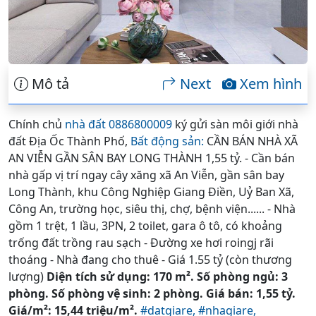
Mô tả
Next
Xem hình
Chính chủ
nhà đất 0886800009
ký gửi sàn môi giới nhà
đất Địa Ốc Thành Phố,
Bất động sản:
CẦN BÁN NHÀ XÃ
AN VIỄN GẦN SÂN BAY LONG THÀNH 1,55 tỷ. - Cần bán
nhà gấp vị trí ngay cây xăng xã An Viễn, gần sân bay
Long Thành, khu Công Nghiệp Giang Điền, Uỷ Ban Xã,
Công An, trường học, siêu thị, chợ, bệnh viện...... - Nhà
gồm 1 trệt, 1 lầu, 3PN, 2 toilet, gara ô tô, có khoảng
trống đất trồng rau sạch - Đường xe hơi roingj rãi
thoáng - Nhà đang cho thuê - Giá 1.55 tỷ (còn thương
lượng)
Diện tích sử dụng: 170 m². Số phòng ngủ: 3
phòng. Số phòng vệ sinh: 2 phòng. Giá bán: 1,55 tỷ.
Giá/m²: 15,44 triệu/m².
#datgiare,
#nhagiare,