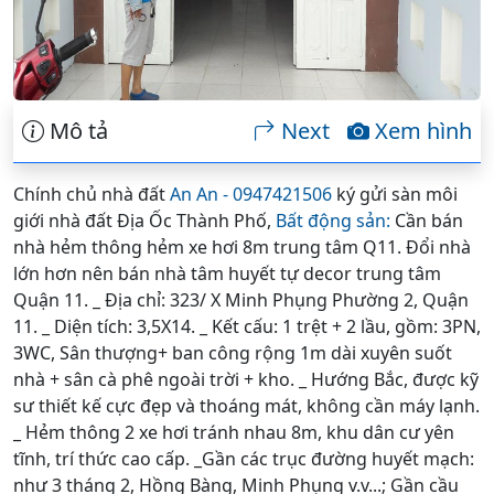
Mô tả
Next
Xem hình
Chính chủ nhà đất
An An - 0947421506
ký gửi sàn môi
giới nhà đất Địa Ốc Thành Phố,
Bất động sản:
Cần bán
nhà hẻm thông hẻm xe hơi 8m trung tâm Q11. Đổi nhà
lớn hơn nên bán nhà tâm huyết tự decor trung tâm
Quận 11. _ Địa chỉ: 323/ X Minh Phụng Phường 2, Quận
11. _ Diện tích: 3,5X14. _ Kết cấu: 1 trệt + 2 lầu, gồm: 3PN,
3WC, Sân thượng+ ban công rộng 1m dài xuyên suốt
nhà + sân cà phê ngoài trời + kho. _ Hướng Bắc, được kỹ
sư thiết kế cực đẹp và thoáng mát, không cần máy lạnh.
_ Hẻm thông 2 xe hơi tránh nhau 8m, khu dân cư yên
tĩnh, trí thức cao cấp. _Gần các trục đường huyết mạch:
như 3 tháng 2, Hồng Bàng, Minh Phụng v.v...; Gần cầu