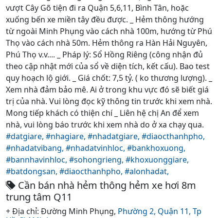
vượt Cây Gõ tiện đi ra Quận 5,6,11, Bình Tân, hoặc
xuống bến xe miền tây đều được. _ Hẻm thông hướng
từ ngoài Minh Phụng vào cách nhà 100m, hướng từ Phú
Thọ vào cách nhà 50m. Hẻm thông ra Hàn Hải Nguyên,
Phú Thọ v.v.... _ Pháp lý: Sổ Hồng Riêng (công nhận đủ
theo cập nhật mới của sổ về diện tích, kết cấu). Bao test
quy hoạch lộ giới. _ Giá chốt: 7,5 tỷ. ( ko thương lượng). _
Xem nhà đảm bảo mê. Ai ở trong khu vực đó sẽ biết giá
trị của nhà. Vui lòng đọc kỹ thông tin trước khi xem nhà.
Mong tiếp khách có thiện chí _ Liên hệ chị An để xem
nhà, vui lòng báo trước khi xem nhà do ở xa chạy qua.
#datgiare,
#nhagiare,
#nhadatgiare,
#diaocthanhpho,
#nhadatvibang,
#nhadatvinhloc,
#bankhoxuong,
#bannhavinhloc,
#sohongrieng,
#khoxuonggiare,
#batdongsan,
#diaocthanhpho,
#alonhadat,
Cần bán nhà hẻm thông hẻm xe hơi 8m
trung tâm Q11
+ Địa chỉ: Đường Minh Phụng,
Phường 2,
Quận 11,
Tp