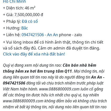
Hồ Chí Minh
+ Diện tích: 46 m²
+ Giá: 7,500,000,000 đ
+ Pháp lý:
Đã có sổ
+ Hướng:
Bắc
+ Liên hệ:
0947421506 - An An
phone - zalo
+ Vui lòng inbox để có hình ảnh thật, thông tin chi tiết
và sổ sách đầy đủ. Cảm ơn admin đã duyệt tin đăng.
Click vào đây để xóa nhà đất bán!
Quý vị đang xem nội dung tin rao:
Cần bán nhà hẻm
thông hẻm xe hơi 8m trung tâm Q11
. Mọi thông tin, nội
dung liên quan tới tin rao này là do người đăng tin
An An -
0947421506
đăng tải và chịu trách nhiệm trước pháp luật
Việt Nam hiện hành. www.0886800009.com luôn cố gắng
để các thông tin được hữu ích nhất cho quý vị, tuy nhiên
www.0886800009.com không đảm bảo và không chịu trách
nhiệm về bất kỳ thông tin, nội dung nào liên quan tới tin rao